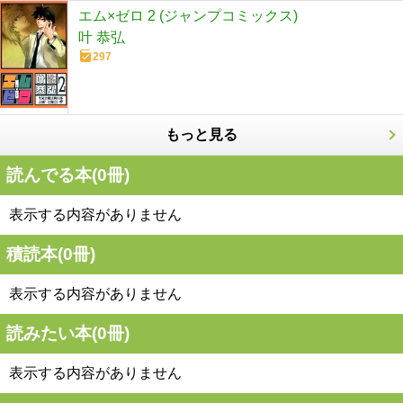
エム×ゼロ 2 (ジャンプコミックス)
叶 恭弘
297
もっと見る
読んでる本(
0
冊)
表示する内容がありません
積読本(
0
冊)
表示する内容がありません
読みたい本(
0
冊)
表示する内容がありません