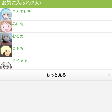
お気に入られ(
7
人)
ことすせそ
みに丸
むるぬ
こもち
タイヤキ
もっと見る