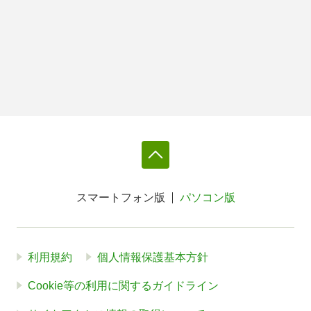
スマートフォン版
パソコン版
利用規約
個人情報保護基本方針
Cookie等の利用に関するガイドライン