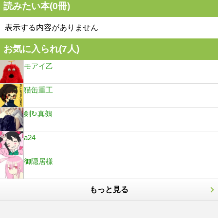
読みたい本(
0
冊)
表示する内容がありません
お気に入られ(
7
人)
モアイ乙
猫缶重工
剣↻真鵺
a24
御隠居様
もっと見る