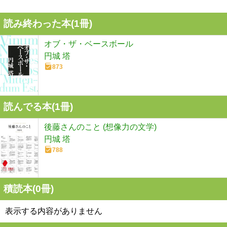
読み終わった本(
1
冊)
オブ・ザ・ベースボール
円城 塔
873
読んでる本(
1
冊)
後藤さんのこと (想像力の文学)
円城 塔
788
積読本(
0
冊)
表示する内容がありません