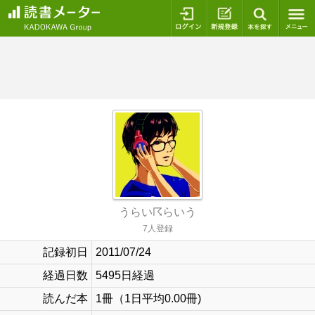
ログイン
新規登録
本を探
うらい☈らいう
7人登録
記録初日
2011/07/24
経過日数
5495日経過
読んだ本
1冊（1日平均0.00冊)