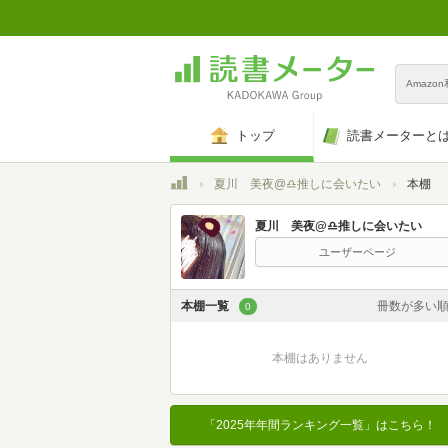
Amazo
トップ
読書メーターと
トップ
夏川 美夜@♎️推しに会いたい
本棚
夏川 美夜@♎️推しに会いたい
ユーザーページ
本棚一覧
冊数が多い
0
カスタム
本棚はありません
登録日時が新しい
登録日時が古い
「2025年年間ランキング一覧」はこちら！
名前昇