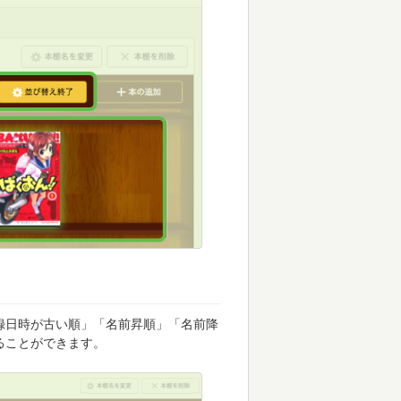
録日時が古い順」「名前昇順」「名前降
ることができます。