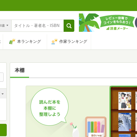
n和書
は
本ランキング
作家ランキング
本棚
順
順
順
順
順