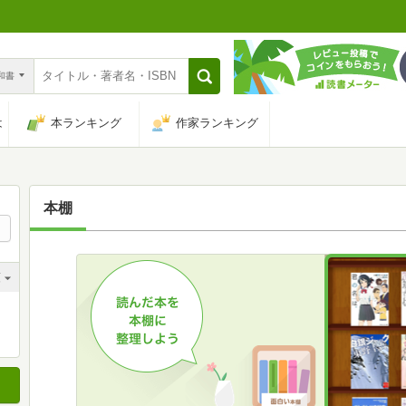
n和書
は
本ランキング
作家ランキング
本棚
順
順
順
順
順