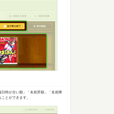
録日時が古い順」「名前昇順」「名前降
ることができます。