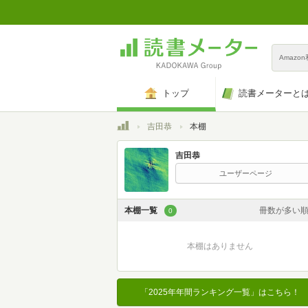
Amazo
トップ
読書メーターと
トップ
吉田恭
本棚
吉田恭
ユーザーページ
本棚一覧
冊数が多い
0
カスタム
本棚はありません
登録日時が新しい
登録日時が古い
「2025年年間ランキング一覧」はこちら！
名前昇