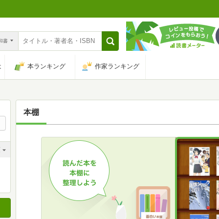
n和書
は
本ランキング
作家ランキング
本棚
順
順
順
順
順