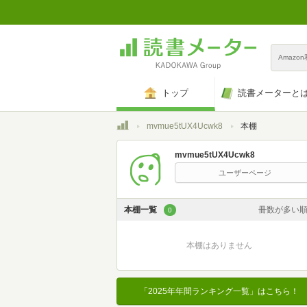
Amazo
トップ
読書メーターと
トップ
mvmue5tUX4Ucwk8
本棚
mvmue5tUX4Ucwk8
ユーザーページ
本棚一覧
冊数が多い
0
カスタム
本棚はありません
登録日時が新しい
登録日時が古い
「2025年年間ランキング一覧」はこちら！
名前昇