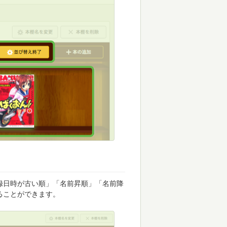
録日時が古い順」「名前昇順」「名前降
ることができます。