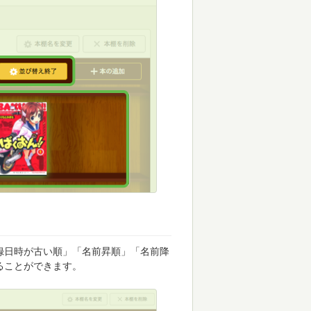
録日時が古い順」「名前昇順」「名前降
ることができます。