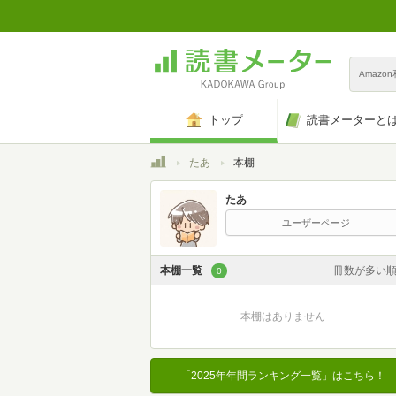
Amazo
トップ
読書メーターと
トップ
たあ
本棚
たあ
ユーザーページ
本棚一覧
冊数が多い
0
カスタム
本棚はありません
登録日時が新しい
登録日時が古い
「2025年年間ランキング一覧」はこちら！
名前昇