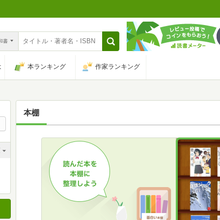
n和書
は
本ランキング
作家ランキング
本棚
順
順
順
順
順