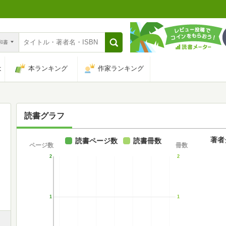
n和書
は
本ランキング
作家ランキング
読書グラフ
著者
読書ページ数
読書冊数
ページ数
冊数
2
2
1
1