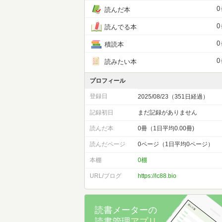
0
読んだ本
0
読んでる本
0
積読本
0
読みたい本
プロフィール
登録日
2025/08/23（351日経過）
記録初日
まだ記録がありません
読んだ本
0冊（1日平均0.00冊)
読んだページ
0ページ（1日平均0ページ）
本棚
0棚
URL/ブログ
https://lc88.bio
読書メーターの
読書管理
アプリ