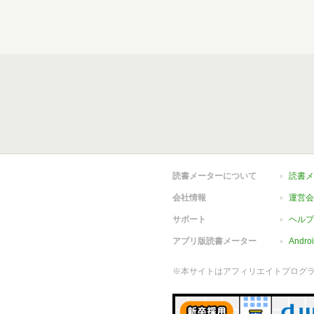
読書メーターについて
読書メ
会社情報
運営会
サポート
ヘルプ
アプリ版読書メーター
Andr
※本サイトはアフィリエイトプログ