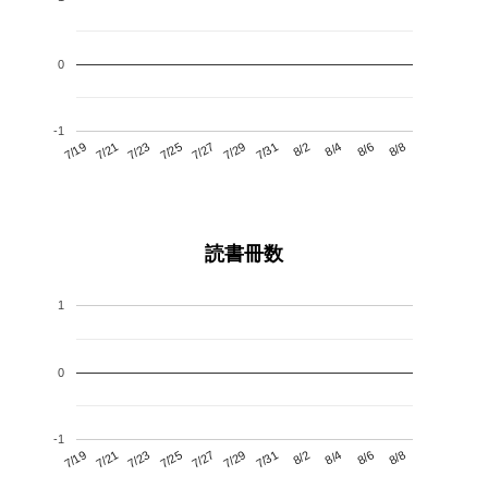
0
-1
7/23
7/29
8/4
7/19
7/25
7/31
8/6
7/21
7/27
8/2
8/8
読書冊数
1
0
-1
7/23
7/29
8/4
7/19
7/25
7/31
8/6
7/21
7/27
8/2
8/8