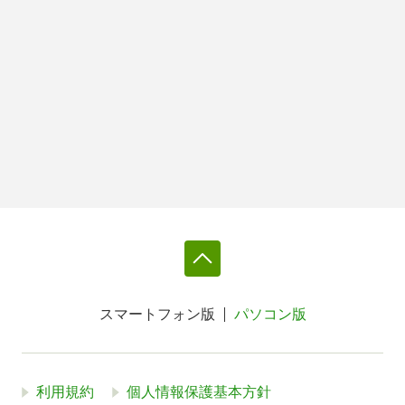
スマートフォン版
パソコン版
利用規約
個人情報保護基本方針