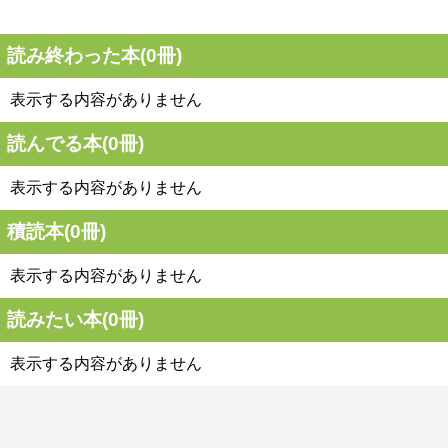
読み終わった本(
0
冊)
表示する内容がありません
読んでる本(
0
冊)
表示する内容がありません
積読本(
0
冊)
表示する内容がありません
読みたい本(
0
冊)
表示する内容がありません