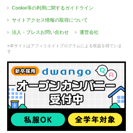
Cookie等の利用に関するガイドライン
サイトアクセス情報の取得について
法人・プレスお問い合わせ
運営会社
※本サイトはアフィリエイトプログラムによる収益を得ていま
す