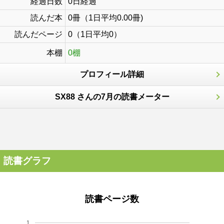
経過日数
0日経過
読んだ本
0冊（1日平均0.00冊)
読んだページ
0（1日平均0）
本棚
0棚
プロフィール詳細
SX88 さんの7月の読書メーター
読書グラフ
読書ページ数
1