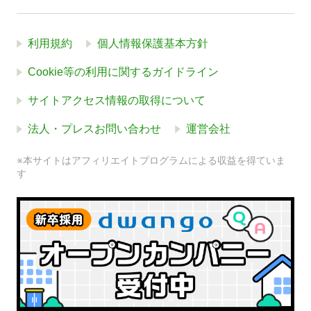
利用規約
個人情報保護基本方針
Cookie等の利用に関するガイドライン
サイトアクセス情報の取得について
法人・プレスお問い合わせ
運営会社
※本サイトはアフィリエイトプログラムによる収益を得ていま
す