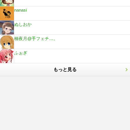
nanasi
ぬしおか
楠夜月@手フェチ…。
ふぉぎ
もっと見る