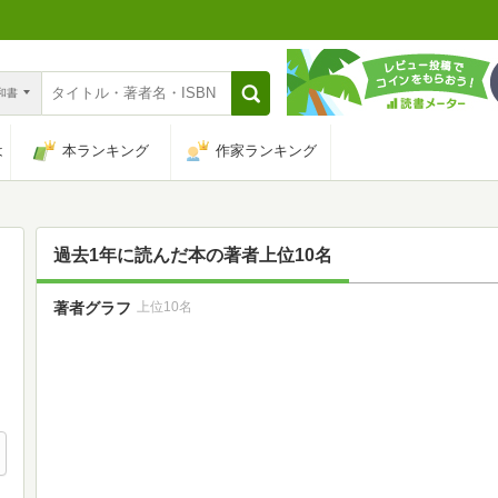
n和書
は
本ランキング
作家ランキング
過去1年に読んだ本の著者上位10名
著者グラフ
上位10名