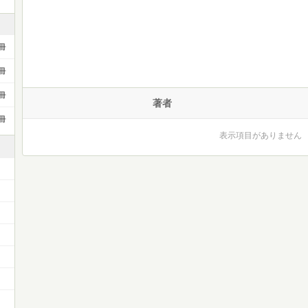
冊
冊
冊
著者
冊
表示項目がありません
）