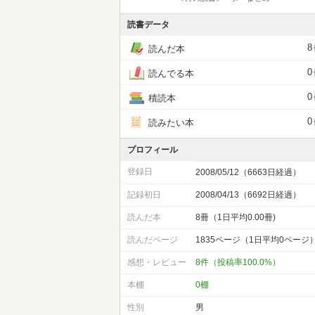
読書データ
8
読んだ本
0
読んでる本
0
積読本
0
読みたい本
プロフィール
登録日
2008/05/12（6663日経過）
記録初日
2008/04/13（6692日経過）
読んだ本
8冊（1日平均0.00冊)
読んだページ
1835ページ（1日平均0ページ
感想・レビュー
8件（投稿率100.0%）
本棚
0棚
性別
男