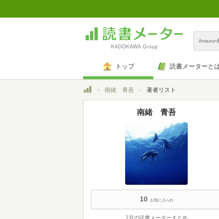
Amazo
トップ
読書メーターと
トップ
南緒 青吾
著者リスト
南緒 青吾
10
お気に入られ
7月の読書メーターまとめ