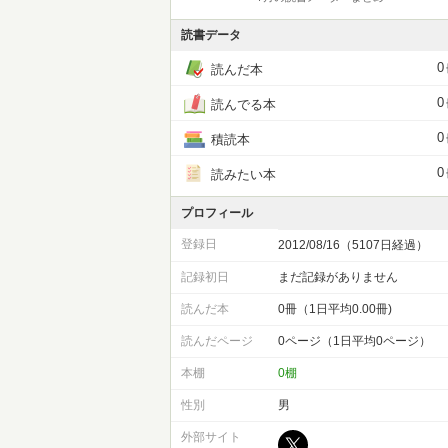
読書データ
0
読んだ本
0
読んでる本
0
積読本
0
読みたい本
プロフィール
登録日
2012/08/16（5107日経過）
記録初日
まだ記録がありません
読んだ本
0冊（1日平均0.00冊)
読んだページ
0ページ（1日平均0ページ）
本棚
0棚
性別
男
外部サイト