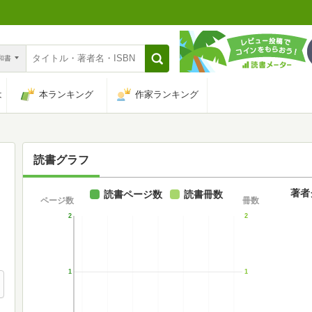
n和書
は
本ランキング
作家ランキング
読書グラフ
著者
読書ページ数
読書冊数
ページ数
冊数
2
2
1
1