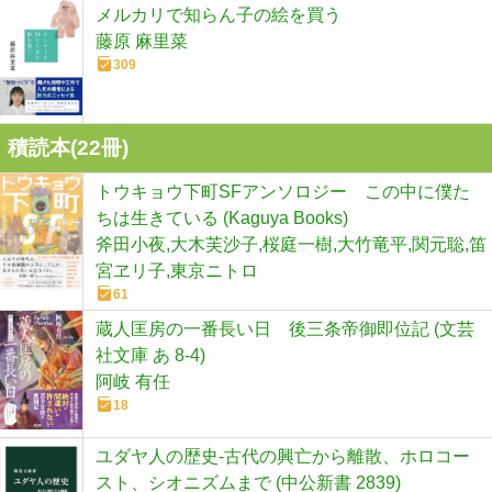
メルカリで知らん子の絵を買う
藤原 麻里菜
309
積読本(
22
冊)
トウキョウ下町SFアンソロジー この中に僕た
ちは生きている (Kaguya Books)
斧田小夜,大木芙沙子,桜庭一樹,大竹竜平,関元聡,笛
宮ヱリ子,東京ニトロ
61
蔵人匡房の一番長い日 後三条帝御即位記 (文芸
社文庫 あ 8-4)
阿岐 有任
18
ユダヤ人の歴史-古代の興亡から離散、ホロコー
スト、シオニズムまで (中公新書 2839)