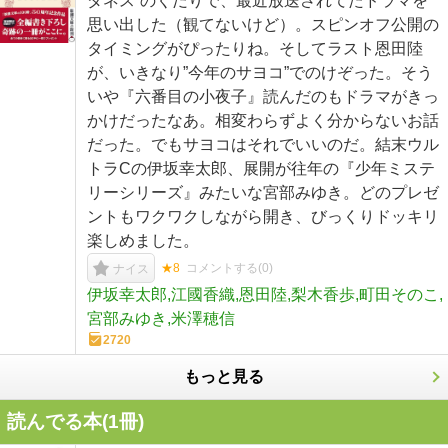
ダネス”のくだりで、最近放送されてたドラマを
思い出した（観てないけど）。スピンオフ公開の
タイミングがぴったりね。そしてラスト恩田陸
が、いきなり”今年のサヨコ”でのけぞった。そう
いや『六番目の小夜子』読んだのもドラマがきっ
かけだったなあ。相変わらずよく分からないお話
だった。でもサヨコはそれでいいのだ。結末ウル
トラCの伊坂幸太郎、展開が往年の『少年ミステ
リーシリーズ』みたいな宮部みゆき。どのプレゼ
ントもワクワクしながら開き、びっくりドッキリ
楽しめました。
★8
コメントする(
0
)
ナイス
伊坂幸太郎,江國香織,恩田陸,梨木香歩,町田そのこ,
宮部みゆき,米澤穂信
2720
もっと見る
読んでる本(
1
冊)