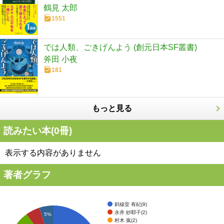
鶴見 太郎
1551
では人類、ごきげんよう (創元日本SF叢書)
斧田 小夜
181
もっと見る
読みたい本(
0
冊)
表示する内容がありません
著者グラフ
斜線堂 有紀(9)
永井 紗耶子(2)
5%
村木 嵐(2)