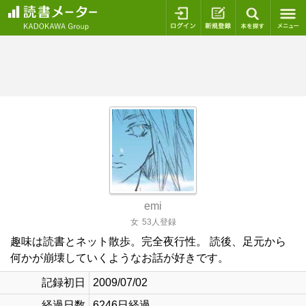
ログイン
新規登録
本を探
emi
女
53人登録
趣味は読書とネット散歩。完全夜行性。 読後、足元から
何かが崩壊していくようなお話が好きです。
記録初日
2009/07/02
経過日数
6246日経過