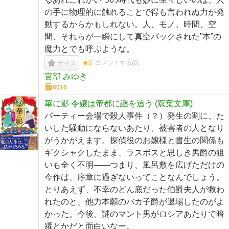
の手に物理的に触れることで得も言われぬ力が発
動するからかもしれない。人、モノ、時間、空
間、それらが一瞬にして真空パックされた”本”の
魔力とでも呼ぶような。
★6
コメントする(
0
)
ナイス
宮部 みゆき
6016
華に影 令嬢は帝都に謎を追う (双葉文庫)
パーティー会場で殺人事件（？）発生の割に、た
いした騒動にならないあたり、被害者の人となり
がうかがえます。探偵役のお嬢様と書生の関係も
ギクシャクしたまま、ラスボスと思しき男爵の狙
いも全く不明――つまり、風呂敷を広げただけの
今作は、序章に過ぎないってことなんでしょう。
とりあえず、不幸のどん底だった伯爵夫人が救わ
れたのと、他力本願のバカ子爵が退場したのがよ
かった。今後、謎のマント男がロシアあたりで暗
躍とかだと面白いなー。