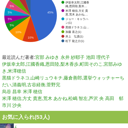
伊坂幸太郎,江國香
織,恩田陸,梨木…
5%
米澤 穂信,方丈 貴
5%
45%
恵,荒木 あかね,…
ジョー・キャラハ
5%
ン(1)
5%
黒猫ドラネコ,山…
加藤 喜之(1)
10%
井上 弘貴(1)
10%
松下 龍之介(1)
最近読んだ著者:
宮部 みゆき
永井 紗耶子
池田 理代子
伊坂幸太郎,江國香織,恩田陸,梨木香歩,町田そのこ,宮部みゆ
き,米澤穂信
黒猫ドラネコ,山崎リュウキチ,藤倉善郎,選挙ウォッチャーち
だい,清義明,古谷経衡,菅野完
烏谷 昌幸
米澤 穂信
米澤 穂信,方丈 貴恵,荒木 あかね,松嶋 智左,芦沢 央
高田 郁
市川 沙央
お気に入られ(
53
人)
ん。