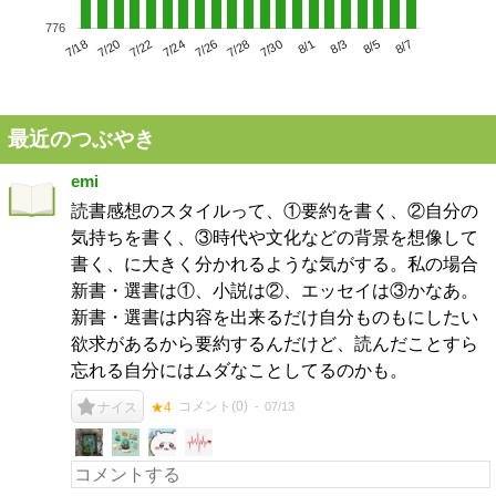
776
7/22
7/28
8/3
7/18
7/24
7/30
8/5
7/20
7/26
8/1
8/7
最近のつぶやき
emi
読書感想のスタイルって、①要約を書く、②自分の
気持ちを書く、③時代や文化などの背景を想像して
書く、に大きく分かれるような気がする。私の場合
新書・選書は①、小説は②、エッセイは③かなあ。
新書・選書は内容を出来るだけ自分ものもにしたい
欲求があるから要約するんだけど、読んだことすら
忘れる自分にはムダなことしてるのかも。
コメント(
0
)
07/13
ナイス
★4