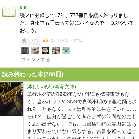
emi
読メに登録して17年、777冊目を読み終わりまし
た。真夜中も手伝って妙にハイなので、つぶやいて
おこう。
コメント(
0
)
07/12
ナイス
★5
読み終わった本(
780
冊)
淋しい狩人 (新潮文庫)
単行本発売が1993年なのでPCも携帯電話もな
く、当然ネットやSNSで真偽不明の情報に踊らさ
れることもなく、人々は理性的に生きていた……
っけ？ 自分が過ごしてきたはずの時間なのによ
く思い出せない。でも、古書店独特の雰囲気はあ
まり変わっていない気もする。古書を巡って起こ
るあれこれがいつの時代も妙に生々しいのは、人