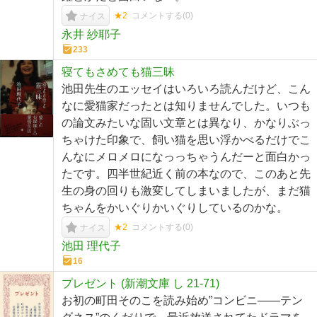
★2
コメントする(
0
)
ナイス
永井 紗耶子
233
寝てもさめても猫三昧
池田先生のエッセイはいろいろ読んだけど、こん
なに愛猫家だったとは知りませんでした。いつも
の論文みたいな固い文章とは異なり、かなりぶっ
ちゃけた印象で、飼い猫を思い浮かべるだけでこ
んなにメロメロになっっちゃうんだーと面白かっ
たです。四半世紀近く前の本なので、このあと先
生の身の回りも激変してしまいましたが、まだ猫
ちゃんをかいぐりかいぐりしているのかな。
★2
コメントする(
0
)
ナイス
池田 理代子
16
プレゼント (新潮文庫 し 21-71)
お初の町田そのこを読み始め”コンビニ――テン