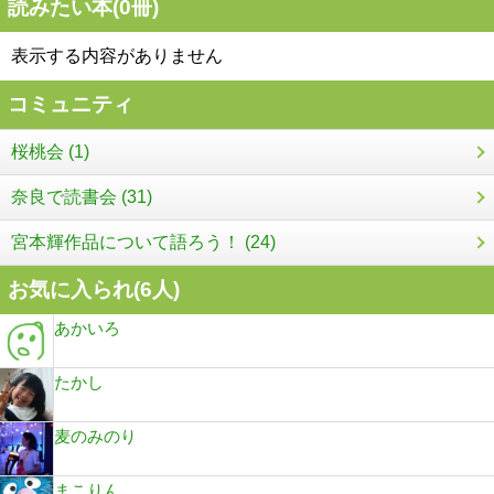
読みたい本(
0
冊)
表示する内容がありません
コミュニティ
桜桃会 (1)
奈良で読書会 (31)
宮本輝作品について語ろう！ (24)
お気に入られ(
6
人)
あかいろ
たかし
麦のみのり
まこりん