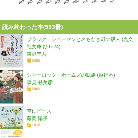
7/22
7/28
8/3
7/18
7/24
7/30
8/5
7/20
7/26
8/1
8/7
読み終わった本(
593
冊)
ブラック・ショーマンと名もなき町の殺人 (光文
社文庫 ひ 6-24)
東野圭吾
5365
シャーロック・ホームズの凱旋 (単行本)
森見 登美彦
6801
空にピース
藤岡 陽子
1416