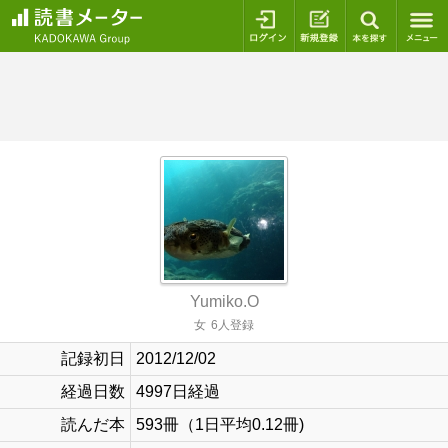
ログイン
新規登録
本を探
Yumiko.O
女
6人登録
記録初日
2012/12/02
経過日数
4997日経過
読んだ本
593冊（1日平均0.12冊)