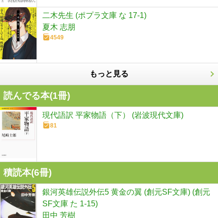
二木先生 (ポプラ文庫 な 17-1)
夏木 志朋
4549
もっと見る
読んでる本(
1
冊)
現代語訳 平家物語（下） (岩波現代文庫)
81
積読本(
6
冊)
銀河英雄伝説外伝5 黄金の翼 (創元SF文庫) (創元
SF文庫 た 1-15)
田中 芳樹