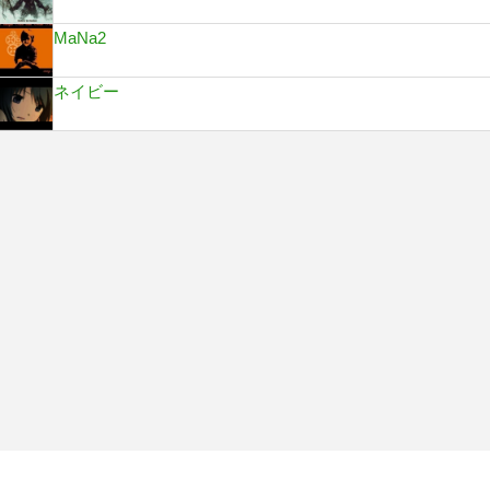
MaNa2
ネイビー