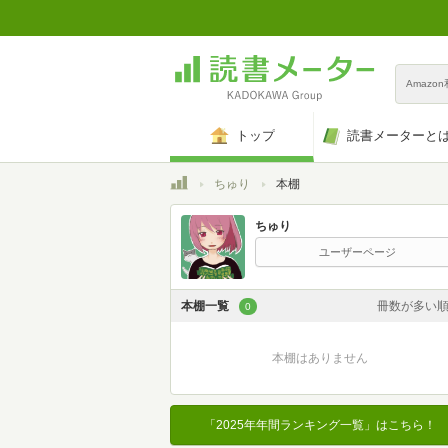
Amazo
トップ
読書メーターと
トップ
ちゅり
本棚
ちゅり
ユーザーページ
本棚一覧
冊数が多い
0
カスタム
本棚はありません
登録日時が新しい
登録日時が古い
「2025年年間ランキング一覧」はこちら！
名前昇