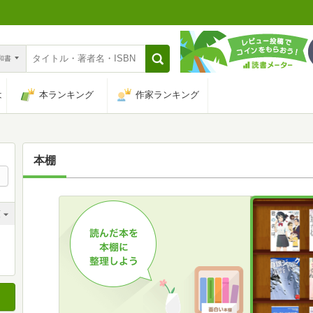
n和書
は
本ランキング
作家ランキング
本棚
順
順
順
順
順