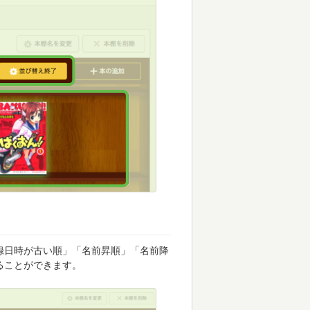
録日時が古い順」「名前昇順」「名前降
ることができます。