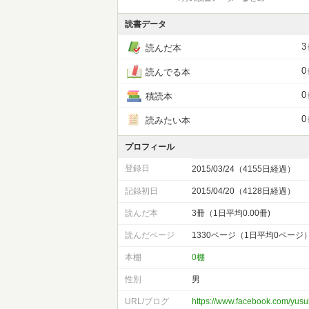
読書データ
3
読んだ本
0
読んでる本
0
積読本
0
読みたい本
プロフィール
登録日
2015/03/24（4155日経過）
記録初日
2015/04/20（4128日経過）
読んだ本
3冊（1日平均0.00冊)
読んだページ
1330ページ（1日平均0ページ
本棚
0棚
性別
男
URL/ブログ
https://www.facebook.com/yus