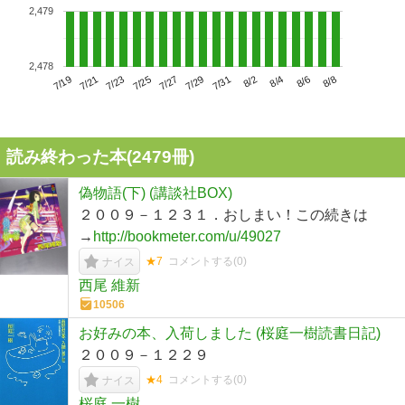
2,479
2,478
7/23
7/29
8/4
7/19
7/25
7/31
8/6
7/21
7/27
8/2
8/8
読み終わった本(
2479
冊)
偽物語(下) (講談社BOX)
２００９－１２３１．おしまい！この続きは
→
http://bookmeter.com/u/49027
★7
コメントする(
0
)
ナイス
西尾 維新
10506
お好みの本、入荷しました (桜庭一樹読書日記)
２００９－１２２９
★4
コメントする(
0
)
ナイス
桜庭 一樹