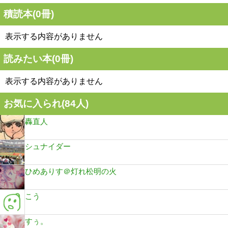
積読本(
0
冊)
表示する内容がありません
読みたい本(
0
冊)
表示する内容がありません
お気に入られ(
84
人)
轟直人
シュナイダー
ひめありす＠灯れ松明の火
こう
すぅ。