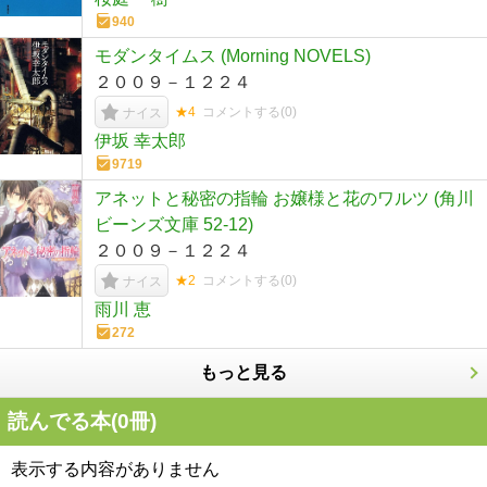
940
モダンタイムス (Morning NOVELS)
２００９－１２２４
★4
コメントする(
0
)
ナイス
伊坂 幸太郎
9719
アネットと秘密の指輪 お嬢様と花のワルツ (角川
ビーンズ文庫 52-12)
２００９－１２２４
★2
コメントする(
0
)
ナイス
雨川 恵
272
もっと見る
読んでる本(
0
冊)
表示する内容がありません