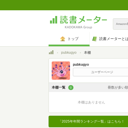
Amazo
トップ
読書メーターと
トップ
pubkugyo
本棚
pubkugyo
ユーザーページ
本棚一覧
冊数が多い
0
カスタム
本棚はありません
登録日時が新しい
登録日時が古い
「2025年年間ランキング一覧」はこちら！
名前昇