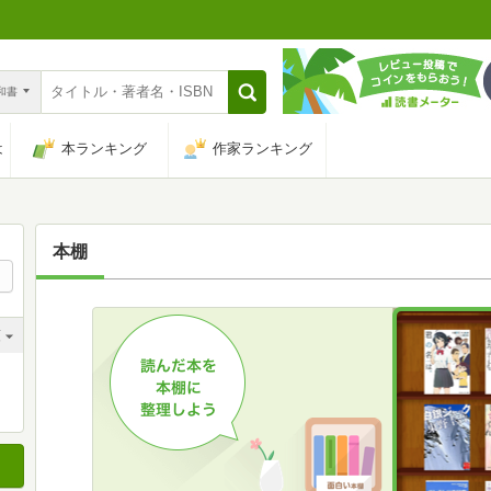
n和書
は
本ランキング
作家ランキング
本棚
順
順
順
順
順