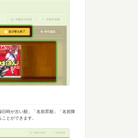
録日時が古い順」「名前昇順」「名前降
ることができます。