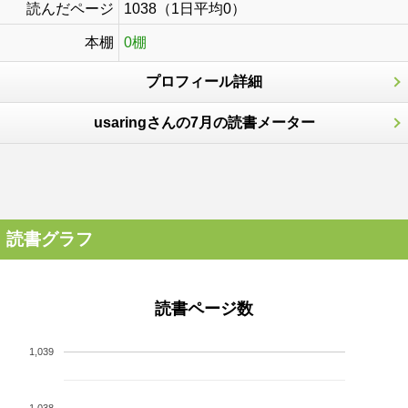
読んだページ
1038（1日平均0）
本棚
0棚
プロフィール詳細
usaringさんの7月の読書メーター
読書グラフ
読書ページ数
1,039
1,038