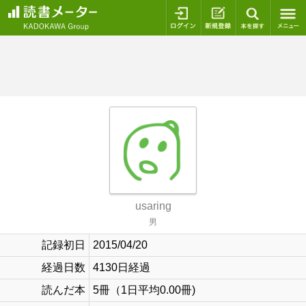
ログイン
新規登録
本を探
usaring
男
記録初日
2015/04/20
経過日数
4130日経過
読んだ本
5冊（1日平均0.00冊)