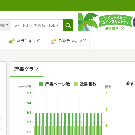
n和書
は
本ランキング
作家ランキング
読書グラフ
著者
読書ページ数
読書冊数
ページ数
冊数
245
3
244
2
243
242
1
241