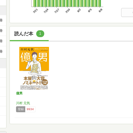
7/21
7/24
7/27
7/30
8/2
8/5
8/8
冊
冊
読んだ本
1
冊
冊
億男
川村 元気
登録
9934