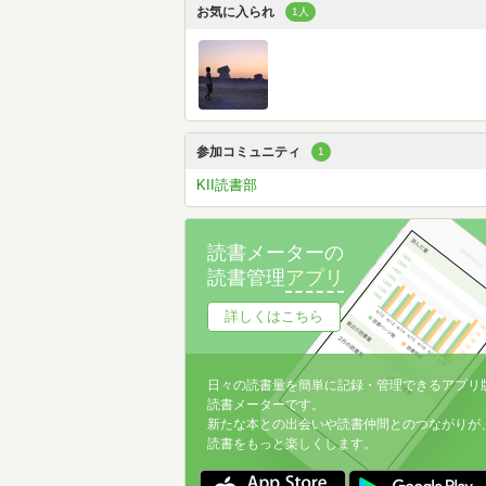
お気に入られ
1人
参加コミュニティ
1
KII読書部
読書メーターの
読書管理
アプリ
詳しくはこちら
日々の読書量を簡単に記録・管理できるアプリ
読書メーターです。
新たな本との出会いや読書仲間とのつながりが
読書をもっと楽しくします。