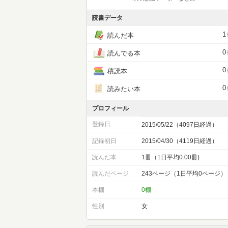
読書データ
1
読んだ本
0
読んでる本
0
積読本
0
読みたい本
プロフィール
登録日
2015/05/22（4097日経過）
記録初日
2015/04/30（4119日経過）
読んだ本
1冊（1日平均0.00冊)
読んだページ
243ページ（1日平均0ページ）
本棚
0棚
性別
女