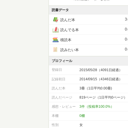
読書データ
3
読んだ本
0
読んでる本
0
積読本
0
読みたい本
プロフィール
登録日
2015/05/28（4091日経過）
記録初日
2014/09/15（4346日経過）
読んだ本
3冊（1日平均0.00冊)
読んだページ
819ページ（1日平均0ページ）
感想・レビュー
3件（投稿率100.0%）
本棚
0棚
性別
女