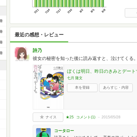
7/21
7/24
7/27
7/30
8/2
8/5
8/8
冊
冊
最近の感想・レビュー
冊
詩乃
冊
彼女の秘密を知った後に読み返すと、泣けてくる
ぼくは明日、昨日のきみとデートす
七月 隆文
本を登録
あらすじ・内容
ナイス
★25
コメント(
1
)
2015/05/28
コータロー