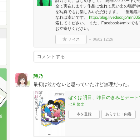
詩乃さん、はじめまして。 高寿のアパートか
全て実在します♪ 作品に惚れて思い出の場所
を写真でもお楽しみいただけます。 「聖地巡
なれば幸いです。
http://blog.livedoor.jp/mn335
索してください。 また、Facebookやmix
お立寄りください。
ナイス
06/02 12:26
詩乃
最初は泣かないと思っていたけど無理だった。
ぼくは明日、昨日のきみとデートす
七月 隆文
本を登録
あらすじ・内容
版
、