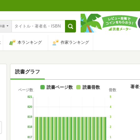
n和書
は
本ランキング
作家ランキング
読書グラフ
著者
読書ページ数
読書冊数
ページ数
冊数
821
5
820
4
819
3
818
2
817
1