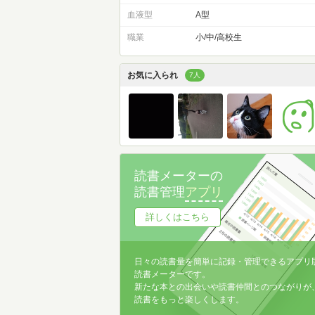
血液型
A型
職業
小/中/高校生
お気に入られ
7人
読書メーターの
読書管理
アプリ
詳しくはこちら
日々の読書量を簡単に記録・管理できるアプリ
読書メーターです。
新たな本との出会いや読書仲間とのつながりが
読書をもっと楽しくします。