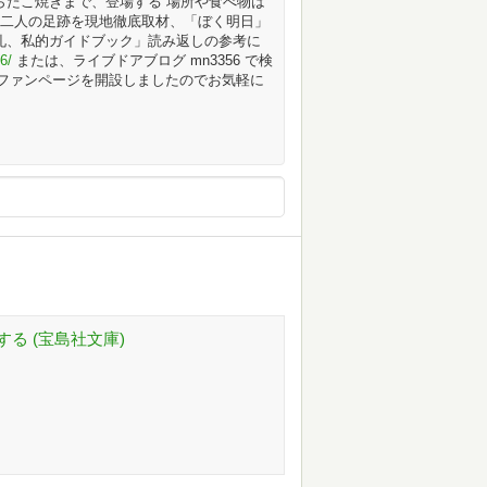
らたこ焼きまで、登場する 場所や食べ物は
や二人の足跡を現地徹底取材、「ぼく明日」
礼、私的ガイドブック」読み返しの参考に
6/
または、ライブドアブログ mn3356 で検
iでもファンページを開設しましたのでお気軽に
る (宝島社文庫)