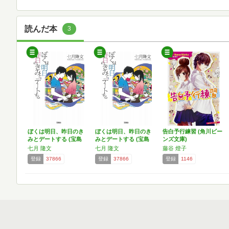
読んだ本
3
ぼくは明日、昨日のき
ぼくは明日、昨日のき
告白予行練習 (角川ビー
みとデートする (宝島
みとデートする (宝島
ンズ文庫)
社…
社…
七月 隆文
七月 隆文
藤谷 燈子
登録
37866
登録
37866
登録
1146