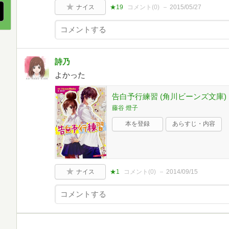
ナイス
★19
コメント(
0
)
2015/05/27
詩乃
よかった
告白予行練習 (角川ビーンズ文庫)
藤谷 燈子
本を登録
あらすじ・内容
ナイス
★1
コメント(
0
)
2014/09/15