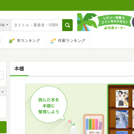
n和書
は
本ランキング
作家ランキング
本棚
順
順
順
順
順