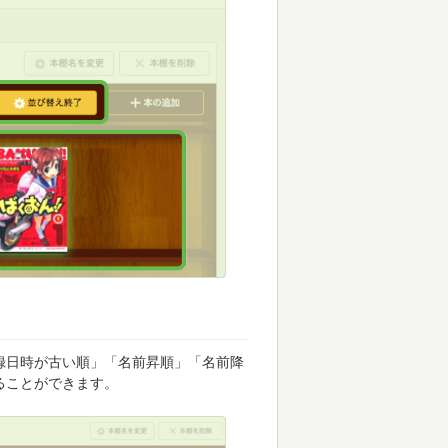
録日時が古い順」「名前昇順」「名前降
ることができます。