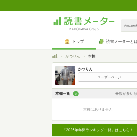
Amazo
トップ
読書メーターと
トップ
かつりん
本棚
かつりん
ユーザーページ
本棚一覧
冊数が多い
0
カスタム
本棚はありません
登録日時が新しい
登録日時が古い
「2025年年間ランキング一覧」はこちら！
名前昇