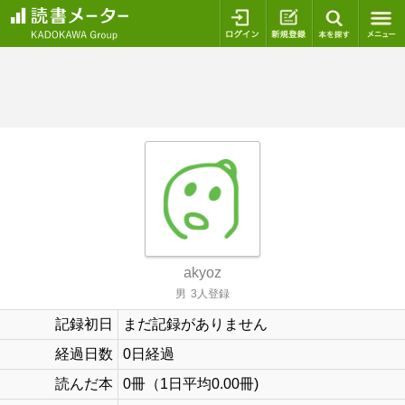
ログイン
新規登録
本を探
akyoz
男
3人登録
記録初日
まだ記録がありません
経過日数
0日経過
読んだ本
0冊（1日平均0.00冊)