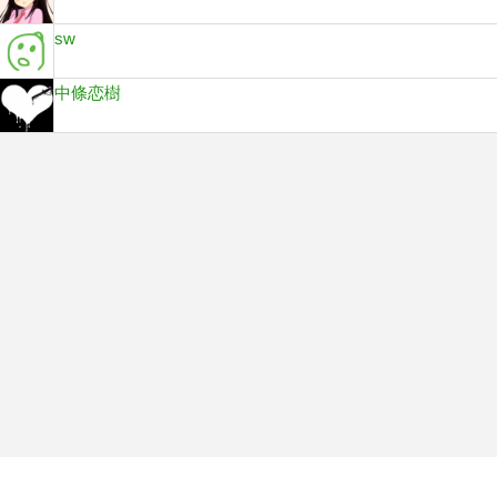
sw
中條恋樹