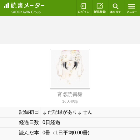
ログイン
新規登録
本を探
宵@読書垢
16人登録
記録初日
まだ記録がありません
経過日数
0日経過
読んだ本
0冊（1日平均0.00冊)