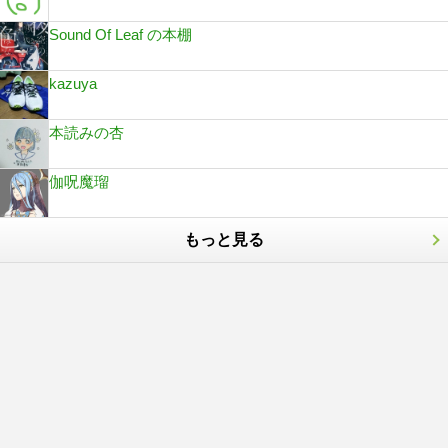
Sound Of Leaf の本棚
kazuya
本読みの杏
伽呪魔瑠
もっと見る