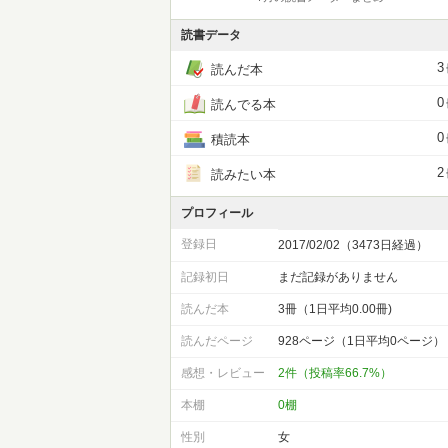
読書データ
3
読んだ本
0
読んでる本
0
積読本
2
読みたい本
プロフィール
登録日
2017/02/02（3473日経過）
記録初日
まだ記録がありません
読んだ本
3冊（1日平均0.00冊)
読んだページ
928ページ（1日平均0ページ）
感想・レビュー
2件（投稿率66.7%）
本棚
0棚
性別
女