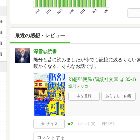
7/19
7/22
7/25
7/28
7/31
8/3
8/6
冊
冊
最近の感想・レビュー
冊
深雪@読書
冊
随分と昔に読みましたが今でも記憶に残るくらい
暖かくなる、そんなお話です。
幻想郵便局 (講談社文庫 ほ 39-1)
堀川 アサコ
本を登録
あらすじ・内容
ナイス
★2
コメント(
0
)
日付不明