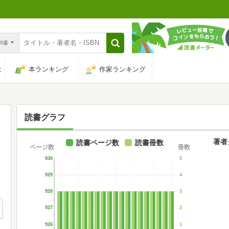
n和書
は
本ランキング
作家ランキング
読書グラフ
著者
読書ページ数
読書冊数
ページ数
冊数
930
5
929
4
928
3
927
2
926
1