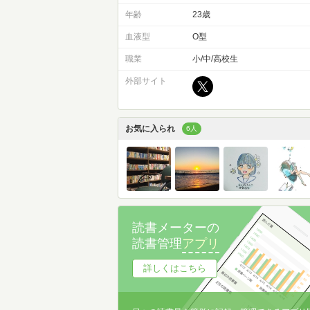
年齢
23歳
血液型
O型
職業
小/中/高校生
外部サイト
お気に入られ
6人
読書メーターの
読書管理
アプリ
詳しくはこちら