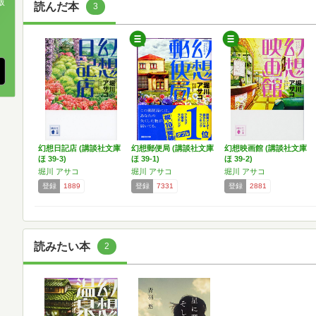
版
読んだ本
3
、
幻想日記店 (講談社文庫
幻想郵便局 (講談社文庫
幻想映画館 (講談社文庫
ほ 39-3)
ほ 39-1)
ほ 39-2)
堀川 アサコ
堀川 アサコ
堀川 アサコ
登録
1889
登録
7331
登録
2881
読みたい本
2