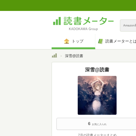
Amazo
トップ
読書メーターと
トップ
深雪@読書
深雪@読書
6
お気に入られ
7月の読書メーターまとめ