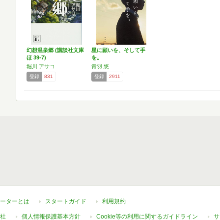
幻想温泉郷 (講談社文庫
星に願いを、そして手
ほ 39-7)
を。
堀川 アサコ
青羽 悠
登録
831
登録
2911
ーターとは
スタートガイド
利用規約
社
個人情報保護基本方針
Cookie等の利用に関するガイドライン
サ