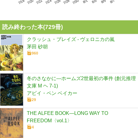
7/22
7/28
8/3
7/18
7/24
7/30
8/5
7/20
7/26
8/1
8/7
読み終わった本(
729
冊)
クラッシュ・ブレイズ - ヴェロニカの嵐
茅田 砂胡
960
冬のさなかに―ホームズ2世最初の事件 (創元推理
文庫 M ヘ 7-1)
アビイ・ペン ベイカー
29
THE ALFEE BOOK―LONG WAY TO
FREEDOM〈vol.1〉
4