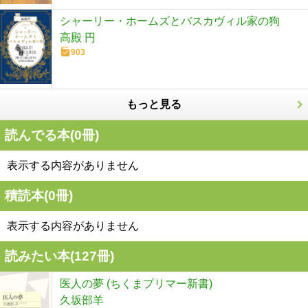
シャーリー・ホームズとバスカヴィル家の狗
高殿 円
903
もっと見る
読んでる本(
0
冊)
表示する内容がありません
積読本(
0
冊)
表示する内容がありません
読みたい本(
127
冊)
医人の夢 (ちくまプリマー新書)
久坂部羊