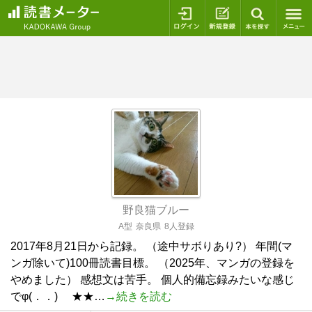
ログイン
新規登録
本を探
野良猫ブルー
A型
奈良県
8人登録
2017年8月21日から記録。 （途中サボりあり?） 年間(マ
ンガ除いて)100冊読書目標。 （2025年、マンガの登録を
やめました） 感想文は苦手。 個人的備忘録みたいな感じ
でφ(．．) ★★…
→続きを読む