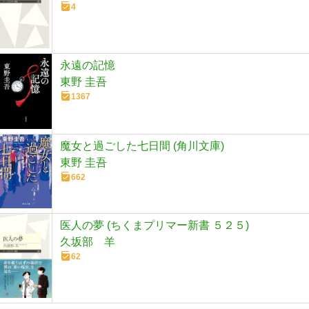
4
永遠の記憶
東野 圭吾
1367
魔女と過ごした七日間 (角川文庫)
東野 圭吾
662
医人の夢 (ちくまプリマー新書 ５２５)
久坂部 羊
62