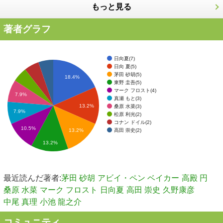
もっと見る
著者グラフ
日向夏(7)
日向 夏(5)
茅田 砂胡(5)
18.4%
東野 圭吾(5)
マーク フロスト(4)
7.9%
真瀬 もと(3)
13.2%
桑原 水菜(3)
7.9%
松原 利光(2)
コナン ドイル(2)
10.5%
高田 崇史(2)
13.2%
13.2%
最近読んだ著者:
茅田 砂胡
アビイ・ペン ベイカー
高殿 円
桑原 水菜
マーク フロスト
日向夏
高田 崇史
久野康彦
中尾 真理
小池 龍之介
コミュニティ