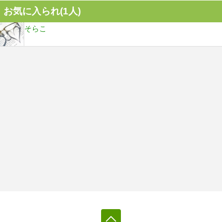
お気に入られ(
1
人)
そらこ