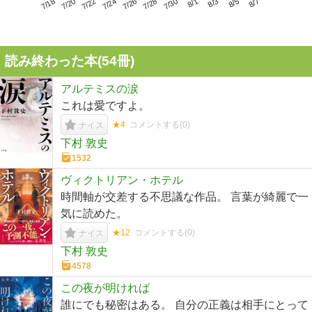
7/22
7/28
8/3
7/18
7/24
7/30
8/5
7/20
7/26
8/1
8/7
読み終わった本(
54
冊)
アルテミスの涙
これは愛ですよ。
★4
コメントする(
0
)
ナイス
下村 敦史
1532
ヴィクトリアン・ホテル
時間軸が交差する不思議な作品。 言葉が綺麗で一
気に読めた。
★12
コメントする(
0
)
ナイス
下村 敦史
4578
この夜が明ければ
誰にでも秘密はある。 自分の正義は相手にとって