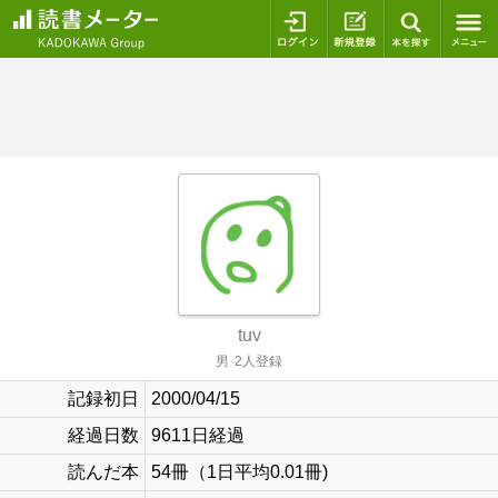
ログイン
新規登録
本を探
tuv
男
2人登録
記録初日
2000/04/15
経過日数
9611日経過
読んだ本
54冊（1日平均0.01冊)