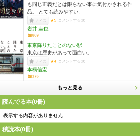
も同じ正義だとは限らない事に気付かされる作
品。 とても読みやすい。
★5
コメントする(
0
)
ナイス
岩井 圭也
869
東京降りたことのない駅
東京は歴史があって面白い。
★4
コメントする(
0
)
ナイス
本橋信宏
176
もっと見る
読んでる本(
0
冊)
表示する内容がありません
積読本(
0
冊)