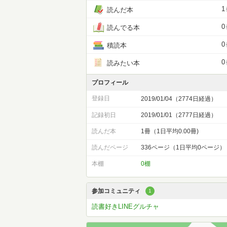
1
読んだ本
0
読んでる本
0
積読本
0
読みたい本
プロフィール
登録日
2019/01/04（2774日経過）
記録初日
2019/01/01（2777日経過）
読んだ本
1冊（1日平均0.00冊)
読んだページ
336ページ（1日平均0ページ）
本棚
0棚
参加コミュニティ
1
読書好きLINEグルチャ