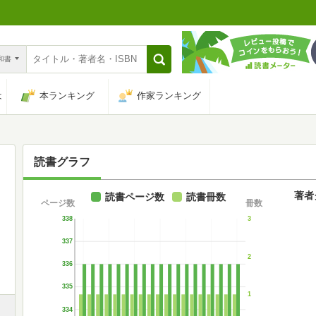
n和書
は
本ランキング
作家ランキング
読書グラフ
著者
読書ページ数
読書冊数
ページ数
冊数
338
3
337
2
336
335
1
334