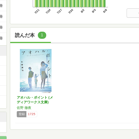
冊
7/21
7/24
7/27
7/30
8/2
8/5
8/8
冊
冊
読んだ本
1
冊
アオハル・ポイント (メ
ディアワークス文庫)
佐野 徹夜
登録
1725