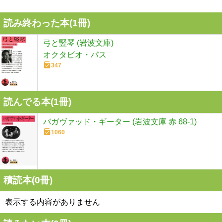
読み終わった本(
1
冊)
弓と竪琴 (岩波文庫)
オクタビオ・パス
347
読んでる本(
1
冊)
バガヴァッド・ギーター (岩波文庫 赤 68-1)
1060
積読本(
0
冊)
表示する内容がありません