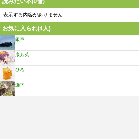
読みたい本(
0
冊)
表示する内容がありません
お気に入られ(
4
人)
銀筆
康芳英
ひろ
瀬下