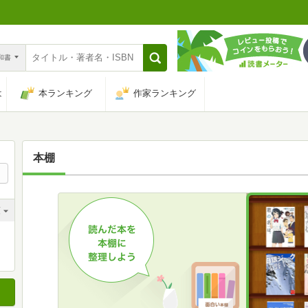
n和書
は
本ランキング
作家ランキング
本棚
順
順
順
順
順