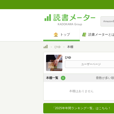
Amazo
トップ
読書メーターと
トップ
ひゆ
本棚
ひゆ
ユーザーページ
本棚一覧
冊数が多い
0
カスタム
本棚はありません
登録日時が新しい
登録日時が古い
「2025年年間ランキング一覧」はこちら！
名前昇