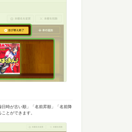
録日時が古い順」「名前昇順」「名前降
ることができます。