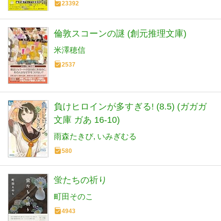
23392
倫敦スコーンの謎 (創元推理文庫)
米澤穂信
2537
負けヒロインが多すぎる! (8.5) (ガガガ
文庫 ガあ 16-10)
雨森たきび
いみぎむる
580
蛍たちの祈り
町田そのこ
4943