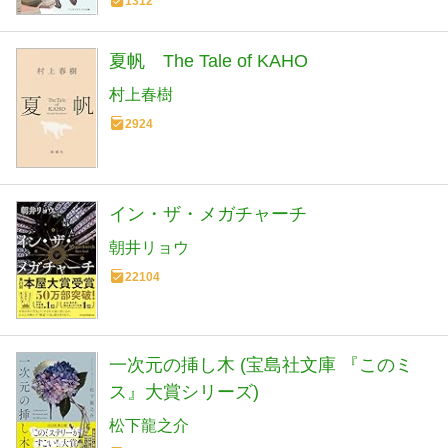
1312
夏帆 The Tale of KAHO
村上春樹
2924
イン・ザ・メガチャーチ
朝井リョウ
22104
一次元の挿し木 (宝島社文庫 『このミ
ス』大賞シリーズ)
松下龍之介