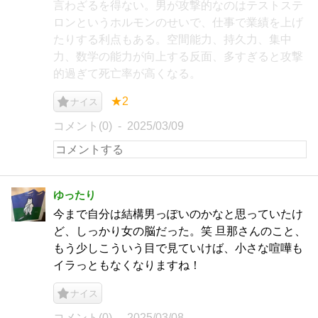
言わざるを得ない。男が攻撃的なのはテストステ
ロンというホルモンのせいで、仕事で業績を上げ
たりする利点もある。空間能力、持久力、集中
力、数学の能力が向上する反面、多すぎると攻撃
的過ぎて死亡率が高くなる。
★2
ナイス
コメント(0)
2025/03/09
ゆったり
今まで自分は結構男っぽいのかなと思っていたけ
ど、しっかり女の脳だった。笑 旦那さんのこと、
もう少しこういう目で見ていけば、小さな喧嘩も
イラっともなくなりますね！
ナイス
コメント(0)
2025/03/08