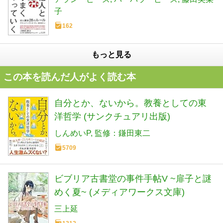
子
162
もっと見る
この本を読んだ人がよく読む本
自分とか、ないから。教養としての東
洋哲学 (サンクチュアリ出版)
しんめいP
監修：鎌田東二
5709
ビブリア古書堂の事件手帖V ~扉子と謎
めく夏~ (メディアワークス文庫)
三上延