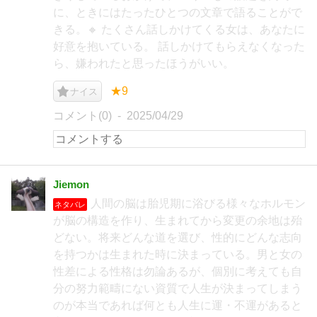
に、ときにはたったひとつの文章で語ることがで
きる。🔸 たくさん話しかけてくる女は、あなたに
好意を抱いている。 話しかけてもらえなくなった
ら、嫌われたと思ったほうがいい。
★9
ナイス
コメント(0)
2025/04/29
Jiemon
人間の脳は胎児期に浴びる様々なホルモン
ネタバレ
が脳の構造を作り、生まれてから変更の余地は殆
どない。将来どんな道を選び、性的にどんな志向
を持つかは生まれた時に決まっている。男と女の
性差による性格は勿論あるが、個別に考えても自
分の努力範疇にない資質で人生が決まってしまう
のが本当であれば何とも人生に運・不運があると