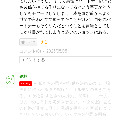
てしまいそうだ。 そして男性はパートナー以外と
も関係を持てる作りになってるという事実がどう
してもモヤモヤしてしまう。本を読む前からよく
世間で言われてて知ってたことだけど、自分のパ
ートナーもそうなんだということを書籍としてし
っかり書かれてしまうと多少のショックはある。
★1
ナイス
コメント(0)
2025/05/05
鈴純
🔸 私たちの思考や行動を決めるのは、 胎
ネタバレ
児期に作られる脳の配線と、ホルモンの働きであ
る。🔸 男と話すときの大原則。簡潔に！ 一度に
ひとつのことしか考えさせない。🔸 女の脳は左右
の連絡が非常に良く、発話を担当する区域もはっ
きりしているおかげで、いくつもの話題を同時