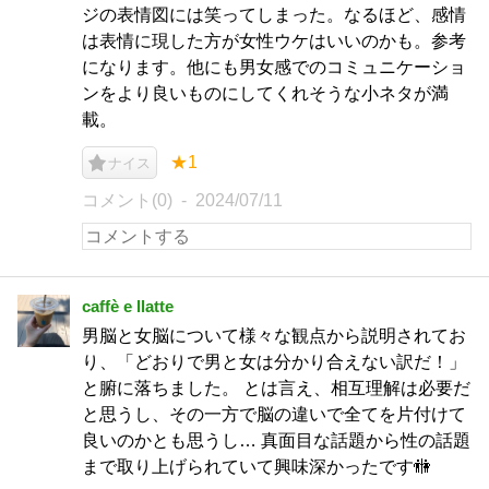
ジの表情図には笑ってしまった。なるほど、感情
は表情に現した方が女性ウケはいいのかも。参考
になります。他にも男女感でのコミュニケーショ
ンをより良いものにしてくれそうな小ネタが満
載。
★1
ナイス
コメント(0)
2024/07/11
caffè e llatte
男脳と女脳について様々な観点から説明されてお
り、「どおりで男と女は分かり合えない訳だ！」
と腑に落ちました。 とは言え、相互理解は必要だ
と思うし、その一方で脳の違いで全てを片付けて
良いのかとも思うし… 真面目な話題から性の話題
まで取り上げられていて興味深かったです🚻