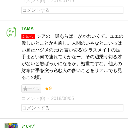
コメント(0)
2019/01/19
TAMA
シアの「隙あらば」がかわいくて。ユエの
ネタバレ
優しいとことかも癒し。人間のいやなとこいっぱ
い見たハジメの元(と言い切る)クラスメイトの足
手まとい何で連れてくかなー。その辺乗り切る才
がないと敵ばっかになるか。処世ですな。他人の
財布に手を突っ込む人の多いことをリアルでも見
るこの頃。
★9
ナイス
コメント(0)
2018/08/05
といぴ