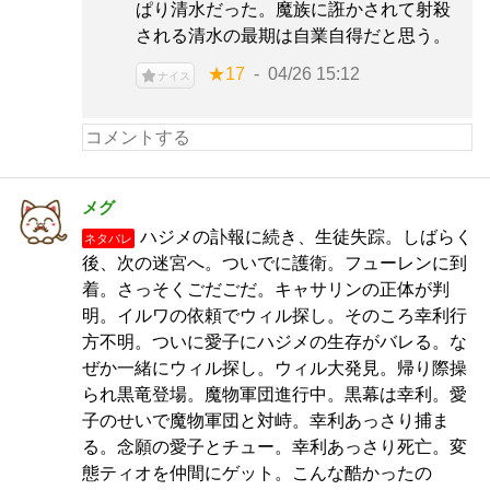
ぱり清水だった。魔族に誑かされて射殺
される清水の最期は自業自得だと思う。
★17
04/26 15:12
ナイス
メグ
ハジメの訃報に続き、生徒失踪。しばらく
ネタバレ
後、次の迷宮へ。ついでに護衛。フューレンに到
着。さっそくごだごだ。キャサリンの正体が判
明。イルワの依頼でウィル探し。そのころ幸利行
方不明。ついに愛子にハジメの生存がバレる。な
ぜか一緒にウィル探し。ウィル大発見。帰り際操
られ黒竜登場。魔物軍団進行中。黒幕は幸利。愛
子のせいで魔物軍団と対峙。幸利あっさり捕ま
る。念願の愛子とチュー。幸利あっさり死亡。変
態ティオを仲間にゲット。こんな酷かったの