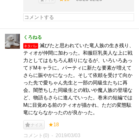
くろねる
滅びたと思われていた竜人族の生き残り、
ネタバレ
ティオが仲間に加わった。和服巨乳美人な上に戦
力としてはもちろん頼りになるが、いろいろあっ
てドMキャラに。パーティに新たな要素が増えて
さらに賑やかになった。そして依頼を受けて向か
った先で愛ちゃん先生と一部の同級生たちに再
会。闇堕ちした同級生との戦いや魔人族の登場な
ど、物語もさらに進んでいった。巻末の短編では
Mに目覚める前のティオが描かれ、ただの変態駄
竜にならなかったのが良かった。
★18
ナイス
コメント(0)
2019/03/03