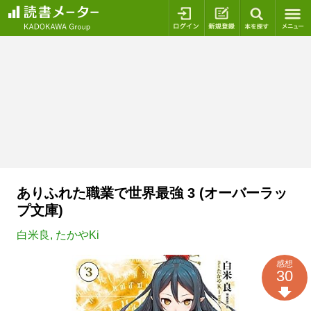
ログイン
新規登録
本を探
ありふれた職業で世界最強 3 (オーバーラッ
プ文庫)
白米良
,
たかやKi
感想
30