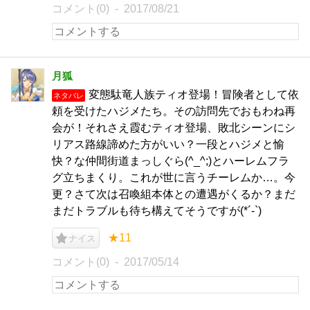
コメント(0)
2017/08/21
月狐
変態駄竜人族ティオ登場！冒険者として依
ネタバレ
頼を受けたハジメたち。その訪問先でおもわね再
会が！それさえ霞むティオ登場、敗北シーンにシ
リアス路線諦めた方がいい？一段とハジメと愉
快？な仲間街道まっしぐら(^_^;)とハーレムフラ
グ立ちまくり。これが世に言うチーレムか…。今
更？さて次は召喚組本体との遭遇がくるか？まだ
まだトラブルも待ち構えてそうですが(*´-`)
★11
ナイス
コメント(0)
2017/05/14