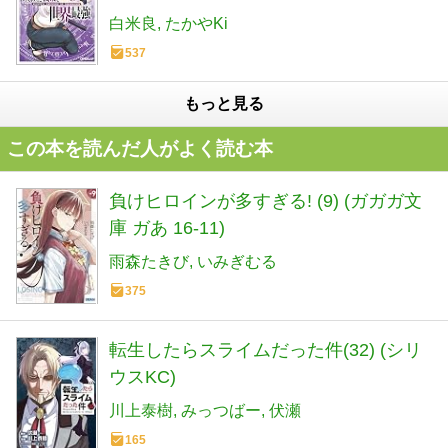
白米良
たかやKi
537
もっと見る
この本を読んだ人がよく読む本
負けヒロインが多すぎる! (9) (ガガガ文
庫 ガあ 16-11)
雨森たきび
いみぎむる
375
転生したらスライムだった件(32) (シリ
ウスKC)
川上泰樹
みっつばー
伏瀬
165