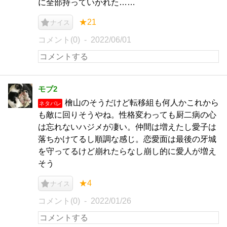
に全部持っていかれた……
★21
ナイス
コメント(0)
2022/06/01
モブ2
檜山のそうだけど転移組も何人かこれから
ネタバレ
も敵に回りそうやね。性格変わっても厨二病の心
は忘れないハジメが凄い。仲間は増えたし愛子は
落ちかけてるし順調な感じ。恋愛面は最後の牙城
を守ってるけど崩れたらなし崩し的に愛人が増え
そう
★4
ナイス
コメント(0)
2022/01/26