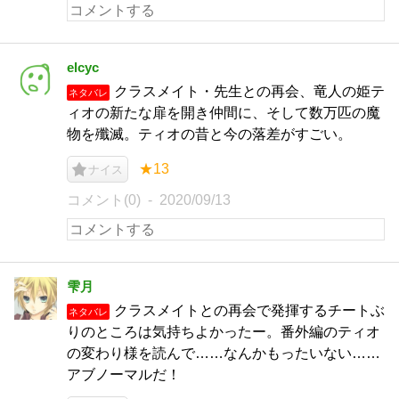
elcyc
クラスメイト・先生との再会、竜人の姫テ
ネタバレ
ィオの新たな扉を開き仲間に、そして数万匹の魔
物を殲滅。ティオの昔と今の落差がすごい。
★13
ナイス
コメント(0)
2020/09/13
雫月
クラスメイトとの再会で発揮するチートぶ
ネタバレ
りのところは気持ちよかったー。番外編のティオ
の変わり様を読んで……なんかもったいない……
アブノーマルだ！