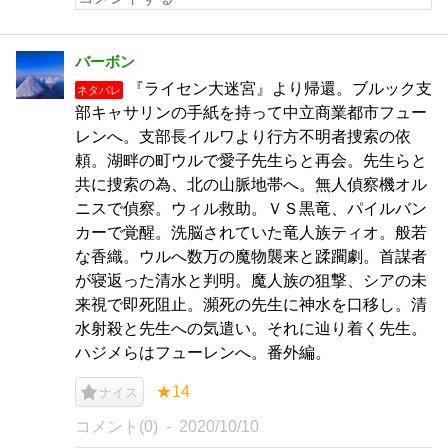
バーボン
『ライセン大迷宮』より帰還。ブルック支
ネタバレ
部キャサリンの手紙を持って中立商業都市フュー
レンへ。支部長イルワより行方不明者捜索の依
頼。湖畔の町ウルで愛子先生らと再会。先生らと
共に捜索の為、北の山脈地帯へ。無人偵察機オル
ニスで偵察。ウィル救助。ＶＳ黒竜、パイルバン
カーで覚醒。洗脳されていた竜人族ティオ。般若
な香織。ウルへ数万の魔物襲来と蹂躙劇。首謀者
が寝返った清水と判明。魔人族の狙撃、シアの未
来視で即死阻止。瀕死の先生に神水を口移し。清
水射殺と先生への気遣い。それに辿り着く先生。
ハジメらはフューレンへ。番外編。
★14
ナイス
コメント(0)
2020/10/10