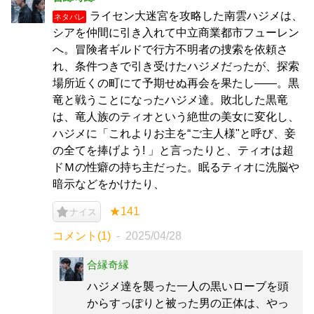
ライセン大迷宮を攻略した南雲ハジメは、
ネタバレ
シアを仲間に引き入れて中立商業都市フューレン
へ。冒険者ギルドで行方不明者の捜索を依頼さ
れ、条件つきで引き受けたハジメだったが、探索
場所近くの町にて予期せぬ再会を果たし――。黒
竜と戦うことになったハジメ達。敗北した黒竜
は、竜人族のティオという絶世の美女に変化し、
ハジメに「これよりお主を“ご主人様"と呼び、妾
の全てを捧げよう! 」と言ったりと、ティオは超
ドＭの性癖の持ち主だった。眠るティオに洗脳や
暗示などをかけたり、
★141
ナイス
コメント(1)
2025/04/28
合縁奇縁
ハジメ達を襲った一人の黒いローブを頭
からすっぽりと被った男の正体は、やっ