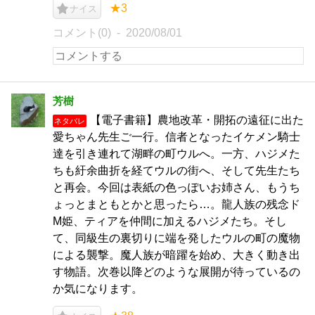
★3
ナイス
コメント(0)
2020/08/01
芳樹
【電子書籍】農地改革・開拓の遠征に出た
ネタバレ
愛ちゃん先生ご一行。信者となったイケメン騎士
達を引き連れて湖畔の町ウルへ。一方、ハジメた
ちも紆余曲折を経てウルの街へ、そして先生たち
と再会。今回は表紙の色っぽいお姉さん、もうち
ょっとまともとかと思ったら…。龍人族の残念ド
M姫、ティアを仲間に加えるハジメたち。そし
て、同級生の裏切りに端を発したウルの町の魔物
による襲撃。魔人族が暗躍を始め、大きく動き出
す物語。次巻以降どのような展開が待っているの
か気になります。