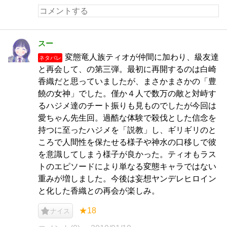
スー
変態竜人族ティオが仲間に加わり、級友達
ネタバレ
と再会して、の第三弾。最初に再開するのは白崎
香織だと思っていましたが、まさかまさかの「豊
饒の女神」でした。僅か４人で数万の敵と対峙す
るハジメ達のチート振りも見ものでしたが今回は
愛ちゃん先生回。過酷な体験で殺伐とした信念を
持つに至ったハジメを「説教」し、ギリギリのと
ころで人間性を保たせる様子や神水の口移しで彼
を意識してしまう様子が良かった。ティオもラス
トのエピソードにより単なる変態キャラではない
重みが増しました。今後は妄想ヤンデレヒロイン
と化した香織との再会が楽しみ。
★18
ナイス