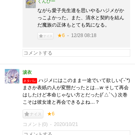
くんぴー
ながら愛子先生達を思いやるハジメがか
っこよかった。また、清水と契約を結ん
だ魔族の正体もとても気になる。
★6
12/28 08:18
ナイス
涙衣
ハジメにはこのまま一途でいて欲しい(´-`*)
ネタバレ
まさか表紙の人が変態だったとは…w そして再会
はしたけど本命じゃない方とだった(/´△`＼) 次巻
こそは彼女達と再会できるよね…？
★6
ナイス
コメント(0)
2020/10/21