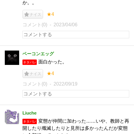
か。。
★4
ナイス
コメント(0)
2023/04/06
ベーコンエッグ
面白かった。
ネタバレ
★4
ナイス
コメント(0)
2022/09/19
Liuche
変態が仲間に加わった……いや、教師と再
ネタバレ
開したり殲滅したりと見所は多かったんだが変態