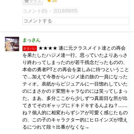
★38
ナイス
コメント(0)
2019/08/05
まっさん
★★★★ 遂に元クラスメイト達との再会
ネタバレ
を果たしたハジメ達一行。思っていたよりあっさ
り終わってしまったのが若干残念だったものの、
本命の勇者PTとの再会を楽しみに待つということ
で…加えて今巻からハジメ達の旅の一員になった
ティオ。表紙からビジュアルに一目惚れしていた
のにまさかのド変態キャラなのには笑ってしまっ
た。まあ、多分ここから少しずつ真面目な所が出
てきてそのギャップにドキドキするんよね？……
ね？個人的に相変わらずシアが可愛く感じたもの
の、この子のキャラクター的にヒロインズが増え
るにつれて段々出番がなくな→