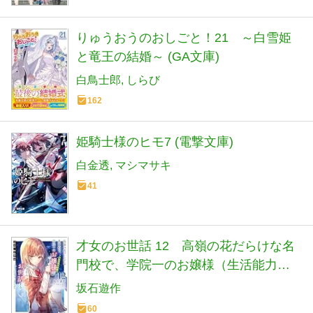
りゅうおうのおしごと！21 ～白雪姫
と竜王の結婚～ (GA文庫)
白鳥士郎
しらび
162
姫騎士様のヒモ7 (電撃文庫)
白金透
マシマサキ
41
才女のお世話 12 高嶺の花だらけな名
門校で、学院一のお嬢様（生活能力皆
無）を陰ながらお世話することになり
坂石遊作
ました (HJ文庫 さ 07-03-12)
60