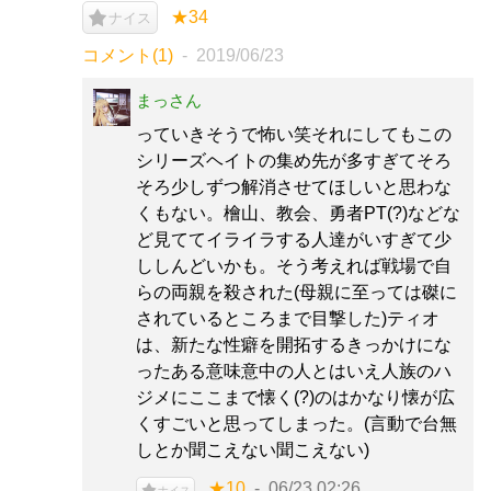
★34
ナイス
コメント(1)
2019/06/23
まっさん
っていきそうで怖い笑それにしてもこの
シリーズヘイトの集め先が多すぎてそろ
そろ少しずつ解消させてほしいと思わな
くもない。檜山、教会、勇者PT(?)などな
ど見ててイライラする人達がいすぎて少
ししんどいかも。そう考えれば戦場で自
らの両親を殺された(母親に至っては磔に
されているところまで目撃した)ティオ
は、新たな性癖を開拓するきっかけにな
ったある意味意中の人とはいえ人族のハ
ジメにここまで懐く(?)のはかなり懐が広
くすごいと思ってしまった。(言動で台無
しとか聞こえない聞こえない)
★10
06/23 02:26
ナイス