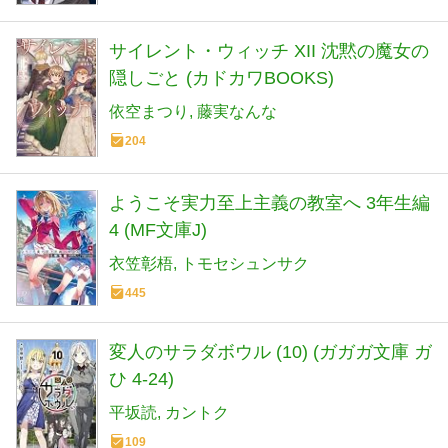
サイレント・ウィッチ XII 沈黙の魔女の
隠しごと (カドカワBOOKS)
依空まつり
藤実なんな
204
ようこそ実力至上主義の教室へ 3年生編
4 (MF文庫J)
衣笠彰梧
トモセシュンサク
445
変人のサラダボウル (10) (ガガガ文庫 ガ
ひ 4-24)
平坂読
カントク
109