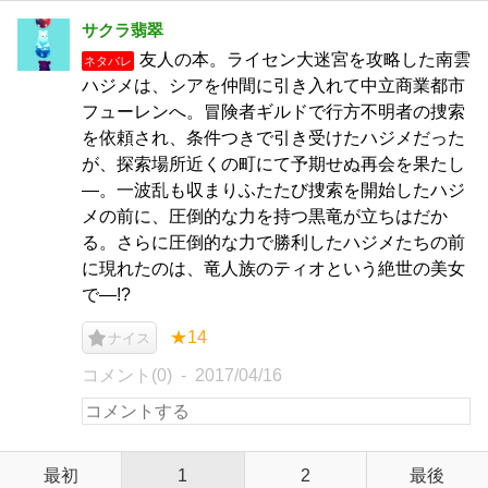
サクラ翡翠
友人の本。ライセン大迷宮を攻略した南雲
ネタバレ
ハジメは、シアを仲間に引き入れて中立商業都市
フューレンへ。冒険者ギルドで行方不明者の捜索
を依頼され、条件つきで引き受けたハジメだった
が、探索場所近くの町にて予期せぬ再会を果たし
―。一波乱も収まりふたたび捜索を開始したハジ
メの前に、圧倒的な力を持つ黒竜が立ちはだか
る。さらに圧倒的な力で勝利したハジメたちの前
に現れたのは、竜人族のティオという絶世の美女
で―!?
★14
ナイス
コメント(0)
2017/04/16
最初
1
2
最後