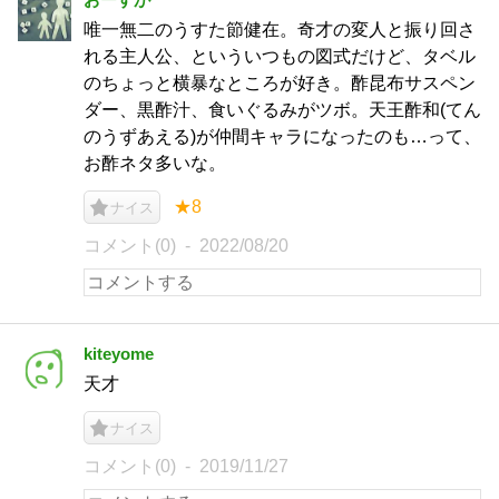
唯一無二のうすた節健在。奇才の変人と振り回さ
れる主人公、といういつもの図式だけど、タベル
のちょっと横暴なところが好き。酢昆布サスペン
ダー、黒酢汁、食いぐるみがツボ。天王酢和(てん
のうずあえる)が仲間キャラになったのも…って、
お酢ネタ多いな。
★8
ナイス
コメント(0)
2022/08/20
kiteyome
天才
ナイス
コメント(0)
2019/11/27