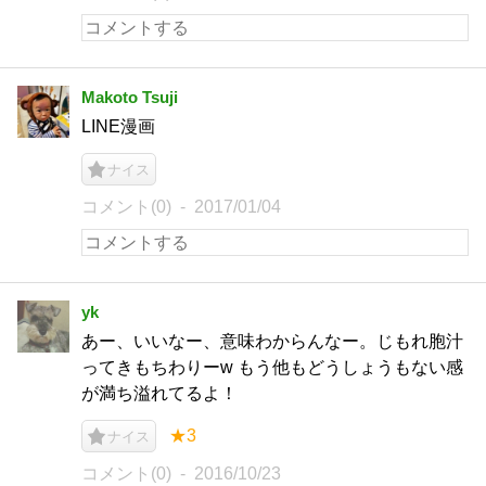
Makoto Tsuji
LINE漫画
ナイス
コメント(0)
2017/01/04
yk
あー、いいなー、意味わからんなー。じもれ胞汁
ってきもちわりーw もう他もどうしょうもない感
が満ち溢れてるよ！
★3
ナイス
コメント(0)
2016/10/23