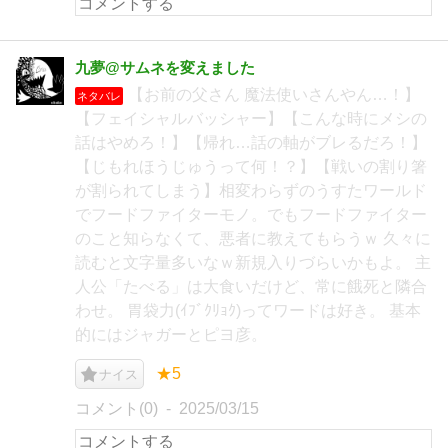
九夢@サムネを変えました
【お前の父さん 魔法使いさんやん…！】
ネタバレ
【フェイシャルバッシャー】【こんな時にメシの
話はやめろ！】【帰れ…話の軸がブレるだろ！】
【じもれほうじゅうって何！？】【戦いの割り箸
が割られてしまう】相変わらずのうすたワールド
でフードファイターモノ。でもフードファイター
のこと知らなくて、悪者に教えてもらうｗ 久々に
読むと文字量多いなｗ新規入りづらいかもよ。 主
人公「たべる」は大食いだけど、常に餓死と隣合
わせ。 胃袋力(ｲﾌﾞｸﾘｮｸ)ってワードは好き。 基本
的にはジャガーとピヨ彦。
★5
ナイス
コメント(0)
2025/03/15