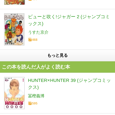
ピューと吹く!ジャガー 2 (ジャンプコミ
ックス)
うすた京介
468
もっと見る
この本を読んだ人がよく読む本
HUNTER×HUNTER 39 (ジャンプコミッ
クス)
冨樫義博
595