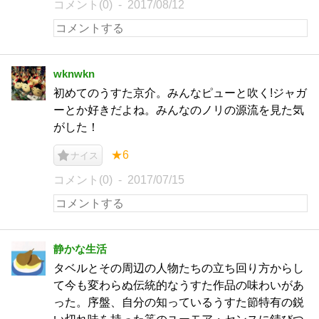
コメント(0)
2017/08/12
wknwkn
初めてのうすた京介。みんなピューと吹く!ジャガ
ーとか好きだよね。みんなのノリの源流を見た気
がした！
★6
ナイス
コメント(0)
2017/07/15
静かな生活
タベルとその周辺の人物たちの立ち回り方からし
て今も変わらぬ伝統的なうすた作品の味わいがあ
った。序盤、自分の知っているうすた節特有の鋭