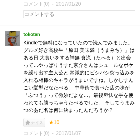
コメント(0)
2017/01/20
tokotan
Kindleで無料になっていたので読んでみました。
グルメ好き高校生「原田 美味満（うまみち）」は
ある日 大食いをする神無 食流（たべる）と出会
って…やっぱりうすた京介さんはシュールなボケ
を繰り出す主人公と 常識的にビシバシ突っ込みを
入れる相棒のキャラがうまいですね。しかしすん
ごい髪型だなたべる。 中華街で食べた店の味が
「ふつう」って微妙だよな…。最後卑怯な手を使
われても勝っちゃうたべるでした。 そしてうまみ
つのあだ名は何に決まったんだろうか？
★10
ナイス
コメント(0)
2017/01/07