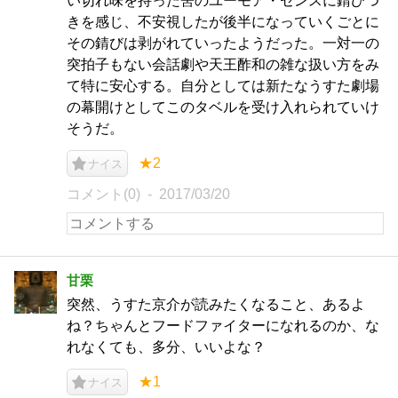
い切れ味を持った筈のユーモア・センスに錆びつ
きを感じ、不安視したが後半になっていくごとに
その錆びは剥がれていったようだった。一対一の
突拍子もない会話劇や天王酢和の雑な扱い方をみ
て特に安心する。自分としては新たなうすた劇場
の幕開けとしてこのタベルを受け入れられていけ
そうだ。
★2
ナイス
コメント(0)
2017/03/20
甘栗
突然、うすた京介が読みたくなること、あるよ
ね？ちゃんとフードファイターになれるのか、な
れなくても、多分、いいよな？
★1
ナイス