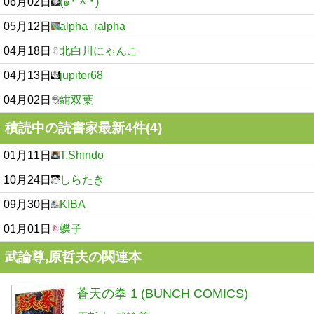
06月02日
​(๑╹ᆺ╹)
05月12日
alpha_ralpha
04月18日
北白川にゃんこ
04月13日
jupiter68
04月02日
紺双葉
積読中の読書家最新4件(4)
01月11日
T.Shindo
10月24日
しらたき
09月30日
KIBA
01月01日
蝶子
武論尊,原哲夫の関連本
蒼天の拳 1 (BUNCH COMICS)