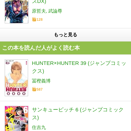
スDX)
原哲夫
武論尊
128
もっと見る
この本を読んだ人がよく読む本
HUNTER×HUNTER 39 (ジャンプコミッ
クス)
冨樫義博
587
サンキューピッチ 6 (ジャンプコミック
ス)
住吉九