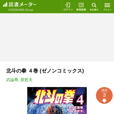
ログイン
新規登録
本を探
北斗の拳 ４巻 (ゼノンコミックス)
武論尊
,
原哲夫
感想
3