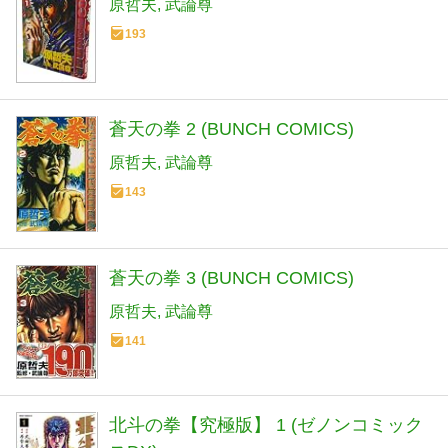
原哲夫
武論尊
193
蒼天の拳 2 (BUNCH COMICS)
原哲夫
武論尊
143
蒼天の拳 3 (BUNCH COMICS)
原哲夫
武論尊
141
北斗の拳【究極版】 1 (ゼノンコミック