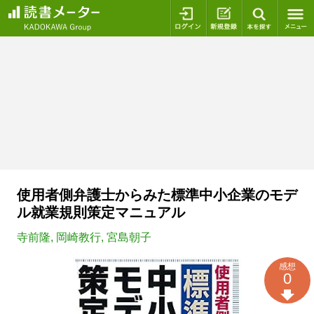
ログイン
新規登録
本を探
使用者側弁護士からみた標準中小企業のモデ
ル就業規則策定マニュアル
寺前隆
,
岡崎教行
,
宮島朝子
感想
0