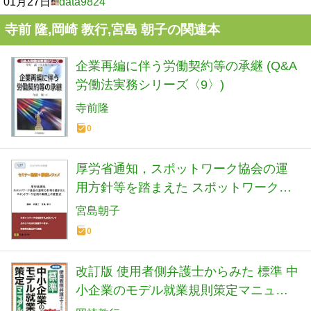
01月27日
data9824
寺前 隆,岡崎 教行,宮島 朝子の関連本
企業再編に伴う労働契約等の承継 (Q&A
労働法実務シリーズ〈9〉)
寺前隆
0
厚労省通知，スポットワーク協会の運
用方針等を踏まえた スポットワーク活
用の実務上の留意点 (S417)[日本法令セ
宮島朝子
ミナーシリーズ]
0
改訂版 使用者側弁護士からみた 標準 中
小企業のモデル就業規則策定マニュア
ル