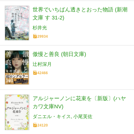
世界でいちばん透きとおった物語 (新潮
文庫 す 31-2)
杉井光
29934
傲慢と善良 (朝日文庫)
辻村深月
42466
アルジャーノンに花束を〔新版〕(ハヤ
カワ文庫NV)
ダニエル・キイス
小尾芙佐
24120