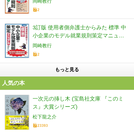
岡崎教行
2
3訂版 使用者側弁護士からみた 標準 中
小企業のモデル就業規則策定マニュア
ル
岡崎教行
2
もっと見る
人気の本
一次元の挿し木 (宝島社文庫 『このミ
ス』大賞シリーズ)
松下龍之介
23393