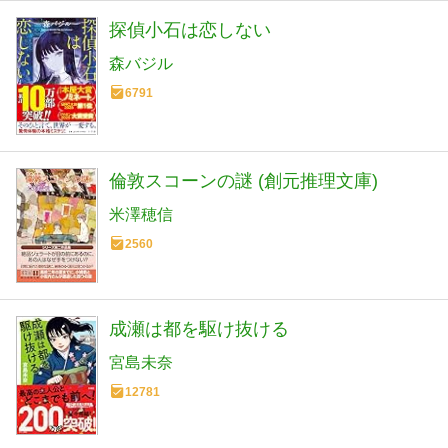
探偵小石は恋しない
森バジル
6791
倫敦スコーンの謎 (創元推理文庫)
米澤穂信
2560
成瀬は都を駆け抜ける
宮島未奈
12781