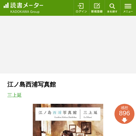
ログイン
新規登録
本を探
江ノ島西浦写真館
三上延
感想
896