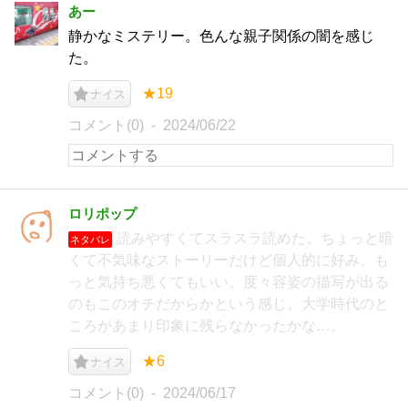
あー
静かなミステリー。色んな親子関係の闇を感じ
た。
★19
ナイス
コメント(0)
2024/06/22
ロリポップ
読みやすくてスラスラ読めた。ちょっと暗
ネタバレ
くて不気味なストーリーだけど個人的に好み。も
っと気持ち悪くてもいい。度々容姿の描写が出る
のもこのオチだからかという感じ。大学時代のと
ころがあまり印象に残らなかったかな…。
★6
ナイス
コメント(0)
2024/06/17