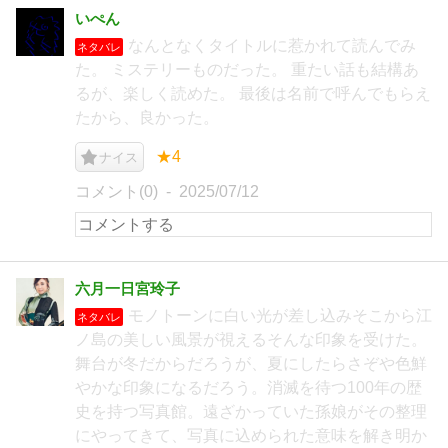
いぺん
なんとなくタイトルに惹かれて読んでみ
ネタバレ
た。 ミステリーものだった。 重たい話も結構あ
るが、楽しく読めた。 最後は名前で呼んでもらえ
たから、良かった。
★4
ナイス
コメント(0)
2025/07/12
六月一日宮玲子
モノトーンに白い光が差し込みそこから江
ネタバレ
ノ島の美しい風景が視えるそんな印象を受けた。
舞台が冬だからだろうが、夏にしたらさぞや色鮮
やかな印象になるだろう。消滅を待つ100年の歴
史を持つ写真館。遠ざかっていた孫娘がその整理
にやってきて、写真に込められた意味を解き明か