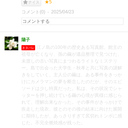
★5
ナイス
コメント(0)
2025/04/23
陽子
江ノ島の100年の歴史ある写真館。館主の
ネタバレ
祖母が亡くなり、孫の繭が遺品整理で見つけた、
未渡しの古い写真にまつわるライトなミステリ
ー。島で出会った大学生・秋孝と共に写真の謎解
きをしていく。主人公の繭は、ある事件をきっか
けにカメラマンの夢を断念したのだが、そのエピ
ソードは少し特異だった。私は、その状況でシャ
ッターを押し続けている繭の心境が異様に感じら
れて、理解出来なかった。その事件がきっかけで
疾走した琉衣。彼とのその後の結末に向けた展開
に期待したが、あっさりすぎて尻切れトンボに感
じた。不完全燃焼感が残った。