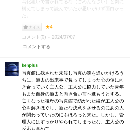
写化狙いで書かれてるな（ごめんなさい）と斜に
構えてしまって読んでいたが思いがけず面白かっ
た。
★4
ナイス
コメント(0)
2024/07/07
kenplus
写真館に残された未渡し写真の謎を追いかけるう
ちに、過去の出来事で負ってしまった心の傷に向
き合っていく主人公。主人公に協力していた青年
もまた自身の過去と向き合い前へ進もうとする。
亡くなった祖母の写真館で紡がれた縁が主人公の
心を解きほぐし、新たな決意をさせるのにあの人
が関わっていたのにもほろっと来た。しかし、管
理人にはすっかりやられてしまったな。主人公の
反応も含めて。