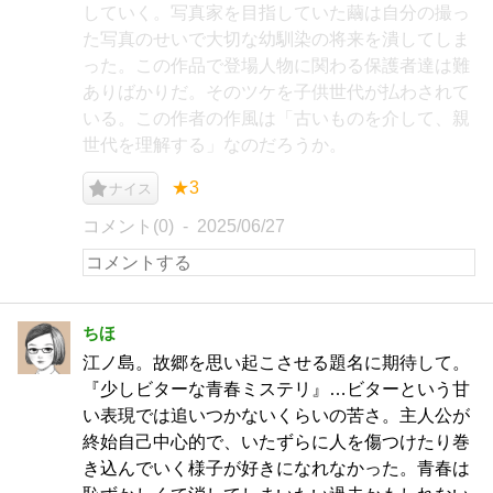
していく。写真家を目指していた繭は自分の撮っ
た写真のせいで大切な幼馴染の将来を潰してしま
った。この作品で登場人物に関わる保護者達は難
ありばかりだ。そのツケを子供世代が払わされて
いる。この作者の作風は「古いものを介して、親
世代を理解する」なのだろうか。
★3
ナイス
コメント(0)
2025/06/27
ちほ
江ノ島。故郷を思い起こさせる題名に期待して。
『少しビターな青春ミステリ』…ビターという甘
い表現では追いつかないくらいの苦さ。主人公が
終始自己中心的で、いたずらに人を傷つけたり巻
き込んでいく様子が好きになれなかった。青春は