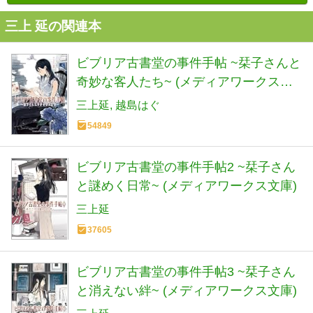
三上 延の関連本
ビブリア古書堂の事件手帖 ~栞子さんと
奇妙な客人たち~ (メディアワークス文
庫)
三上延
越島はぐ
54849
ビブリア古書堂の事件手帖2 ~栞子さん
と謎めく日常~ (メディアワークス文庫)
三上延
37605
ビブリア古書堂の事件手帖3 ~栞子さん
と消えない絆~ (メディアワークス文庫)