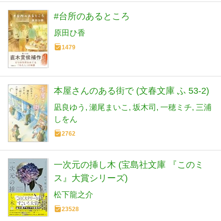
#台所のあるところ
原田ひ香
1479
本屋さんのある街で (文春文庫 ふ 53-2)
凪良ゆう
瀬尾まいこ
坂木司
一穂ミチ
三浦
しをん
2762
一次元の挿し木 (宝島社文庫 『このミ
ス』大賞シリーズ)
松下龍之介
23528