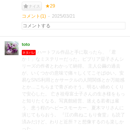
★29
ナイス
コメント(1)
2025/03/21
toto
ハートフル作品と手に取ったら、「君
ネタバレ
か！」なミステリーだった。ビブリア栞子さんシ
リーズの作者とわかって納得。 主人公繭の過去
が、いくつかの意味で痛々しくてこそばゆい。安
易なSNS利用とかサークルの人間関係とか万能感
とか…こちらまで青ざめそう。明るい締めくくり
で安心した。 亡き祖母富士子さんの生き様をもっ
と知りたくなる。写真館経営、迷える若者は雇
う、患う程のヘビースモーカー、夏木マリさんに
演じてもらおう。 『江の島ねこもり食堂』も読了
済みだけど、わりと近所？と想像するのも楽しか
った。