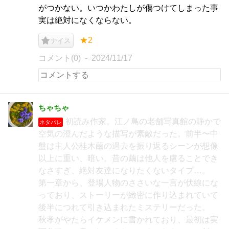
がつかない。いつかわたしが傷つけてしまった事
実は絶対になくならない。
★2
ナイス
コメント(0)
2024/11/17
ちゃちゃ
初読み作家。江ノ島の老舗写真館の静かで
ネタバレ
空気の澄んだような描写が素敵だった。前半〜中
盤は主人公桂木繭の過去を振り返るシーンが想像
以上に重い、暗い。昔の繭は他人を慮ることでき
なさすぎ、絶対友達になりたくないタイプ…。
第一章から、登場人物のささいな一言が伏線にな
っており、ストーリーが緻密に作り込まれていて
後半につれて引き込まれたミステリーだった。
秋孝がやたらイケメンに書かれており、最初は実