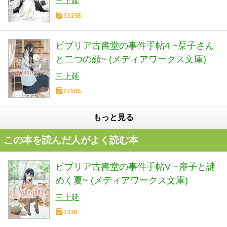
三上延
33158
ビブリア古書堂の事件手帖4 ~栞子さん
と二つの顔~ (メディアワークス文庫)
三上延
27565
もっと見る
この本を読んだ人がよく読む本
ビブリア古書堂の事件手帖V ~扉子と謎
めく夏~ (メディアワークス文庫)
三上延
1330