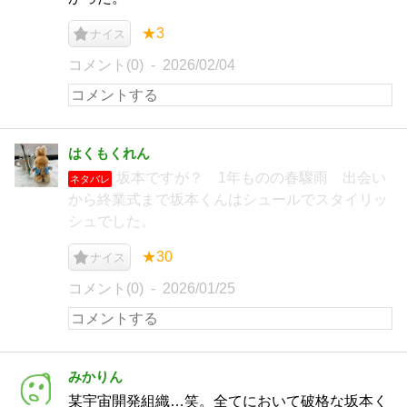
★3
ナイス
コメント(0)
2026/02/04
はくもくれん
坂本ですが？ 1年ものの春驟雨 出会い
ネタバレ
から終業式まで坂本くんはシュールでスタイリッ
シュでした。
★30
ナイス
コメント(0)
2026/01/25
みかりん
某宇宙開発組織…笑。全てにおいて破格な坂本く