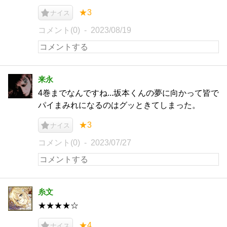
★3
ナイス
コメント(0)
2023/08/19
来永
4巻までなんですね...坂本くんの夢に向かって皆で
パイまみれになるのはグッときてしまった。
★3
ナイス
コメント(0)
2023/07/27
糸文
★★★★☆
★4
ナイス