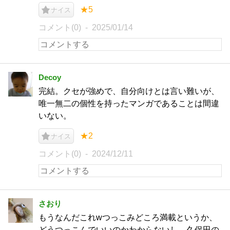
★5
ナイス
コメント(0)
2025/01/14
Decoy
完結。クセが強めで、自分向けとは言い難いが、
唯一無二の個性を持ったマンガであることは間違
いない。
★2
ナイス
コメント(0)
2024/12/11
さおり
もうなんだこれwつっこみどころ満載というか、
どうつっこんでいいのかわからないし、久保田の