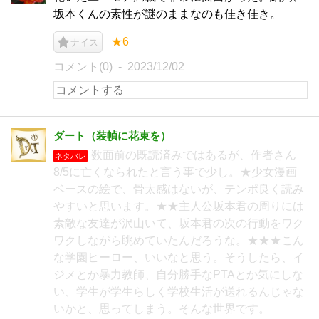
坂本くんの素性が謎のままなのも佳き佳き。
★6
ナイス
コメント(0)
2023/12/02
ダート（装幀に花束を）
数面前の既読済みではあるが、作者さん
ネタバレ
8/5に亡くなられたと言う事で少し。★少女漫画
ベースの絵で、骨太感はないが、テンポ良く読み
やすいと思います。★★主人公坂本君の周りには
素敵な友達が沢山いて、坂本君の次の行動をワク
ワクしながら眺めていたんだろうな。★★★こん
な学園ヒーロー、いいなと思う。そうしたら、イ
ジメとか暴力教師、自分勝手なPTAとか気にしな
い、学生が学生らしく学校生活が送れるんじゃな
いかと、思ってしまう。そんな世界です。