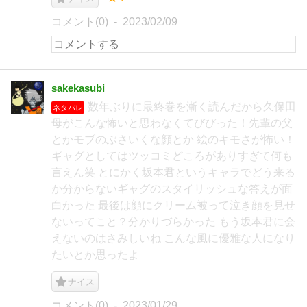
コメント(0)
2023/02/09
sakekasubi
数年ぶりに最終巻を漸く読んだから久保田
ネタバレ
母がこんな怖いと思わなくてびびった！先輩の父
とかモブのぶさいくな顔とか 絵のキモさが怖い！
ギャグとしてはツッコミどころがありすぎて何も
言えん笑 とにかく坂本君というキャラでどう来る
か分からないギャグのスタイリッシュな答えが面
白かった 最後は顔にクリーム被って泣き顔を見せ
ないってこと？分かりづらかった もう坂本君に会
えないのはさみしいね こんな風に優雅な人になり
たいとか思ったよ
ナイス
コメント(0)
2023/01/29