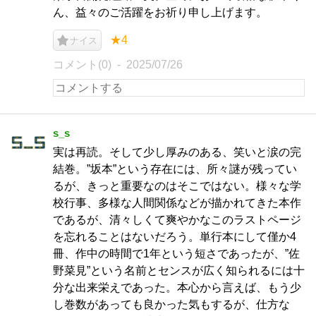
ん、益々のご活躍をお祈り申し上げます。
★4
ナイス
コメント(0)
2025/07/26
s_s
実は再読。そして少し厚みのある、笑いと涙の完
結巻。”坂本”という存在には、所々謎が残ってい
るが、きっと重要なのはそこではない。様々な学
校行事、多様な人間関係などが描かれてきた本作
であるが、清々しくて爽やかなこのラストページ
を忘れることはないだろう。単行本にして僅か4
冊、作中の時間で1年という短さであったが、”佐
野菜見”という名前とセンスが広く知られるには十
分な出来栄えであった。本心から言えば、もう少
し巻数があっても良かった気もするが、仕方な