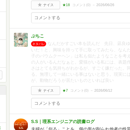
ナイス
★18
コメント(
0
)
2026/06/26
ぷちこ
なんだかすごい本を読んだ 先日、凪良
ネタバレ
いだ！と、興味を持って手に取ってみたら、なん
子のバウムクーヘン」は私も似たようなことを考
の人がいるんだなぁと。愛猫がいる私には、表題
さはとても気持ちがわかるが、すごく嫌だった。
る。無理して一緒にいる事はないと思う。現実に
が、動物だろうが居たいものといれば良い
ナイス
★7
コメント(
0
)
2026/06/12
S.S｜理系エンジニアの読書ログ
ミ
夫婦が「似る」ことを、個の形が削られ他者の性