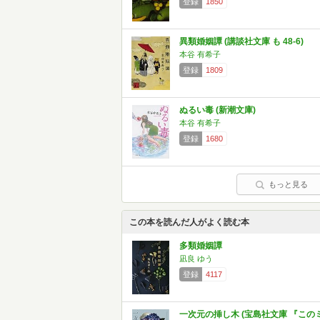
登録
1850
異類婚姻譚 (講談社文庫 も 48-6)
本谷 有希子
登録
1809
ぬるい毒 (新潮文庫)
本谷 有希子
登録
1680
もっと見る
この本を読んだ人がよく読む本
多類婚姻譚
凪良 ゆう
登録
4117
一次元の挿し木 (宝島社文庫 『この