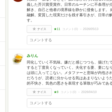
義した芥川賞受賞作。日常のルーチンに不条理が
解き、自己と他者の境界線を静かに侵食します。 
融解。変質した現実だけを残す幕引きが、日常の
す。
ナイス
★11
コメント(
0
)
2026/05/13
みりん
同化していく不気味。嫌だと感じつつも、揚げた
すると丁度良くなっていく。夫化する妻、妻にな
は頭に入ってこない。メタファーと意味が内包さ
だろうが、読者に分からせる気はあまりないよう
的不快さ、気色の悪さを表現する筆致が巧みであ
ナイス
★8
コメント(
0
)
2026/04/10