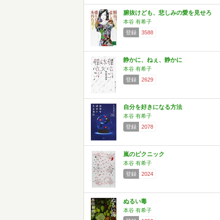
腑抜けども、悲しみの愛を見せろ
本谷 有希子
登録
3588
静かに、ねぇ、静かに
本谷 有希子
登録
2629
自分を好きになる方法
本谷 有希子
登録
2078
嵐のピクニック
本谷 有希子
登録
2024
ぬるい毒
本谷 有希子