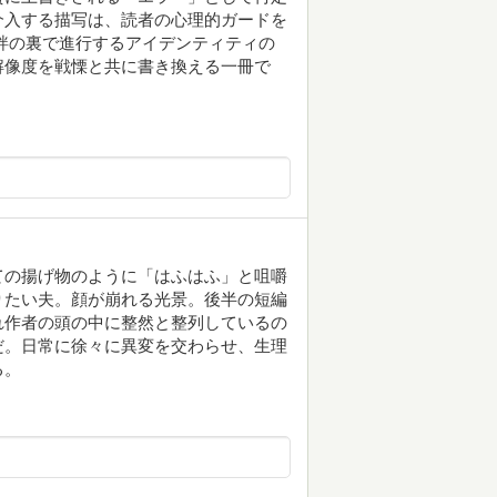
介入する描写は、読者の心理的ガードを
絆の裏で進行するアイデンティティの
解像度を戦慄と共に書き換える一冊で
ての揚げ物のように「はふはふ」と咀嚼
りたい夫。顔が崩れる光景。後半の短編
れ作者の頭の中に整然と整列しているの
だ。日常に徐々に異変を交わらせ、生理
る。