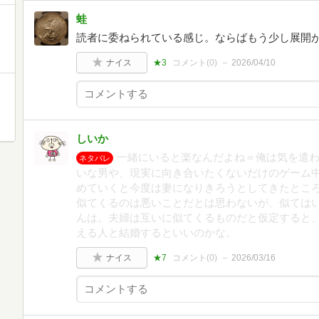
蛙
読者に委ねられている感じ。ならばもう少し展開
ナイス
★3
コメント(
0
)
2026/04/10
しいか
一緒にいると楽なんだよね＝俺は気を遣
ネタバレ
いな男や、現実に向き合いたくないだけのゲーム
めていくと今度は妻になりきろうとしてきたとこ
似てくるのは悪いことだとは思わないが、似ては
んは。夫婦は互いに似てくるものだと仮定すると
える人と結婚するといいのかな。
ナイス
★7
コメント(
0
)
2026/03/16