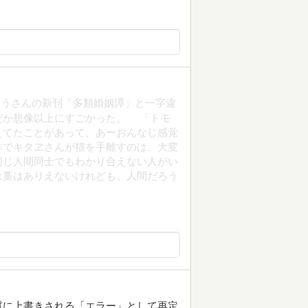
ゆうさんの新刊「多類婚姻譚」と一字違
だか想像以上にすごかった。 「トモ
えてたことがあって、あーおんなじ感覚
作でキタヱさんが猫を手離すのは、大変
同じ人間同士でもわかり合えない人がい
は藁はありえないけれども、人間だろう
質に上書きされる「エラー」として再定