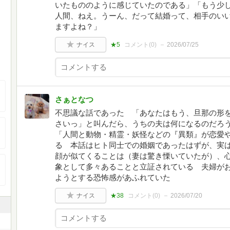
いたもののように感じていたのである」「もう少
人間、ねえ。うーん、だって結婚って、相手のい
ますよね？」
ナイス
★5
コメント(
0
)
2026/07/25
さぁとなつ
不思議な話であった 「あなたはもう、旦那の形
さいっ」と叫んだら、うちの夫は何になるのだろ
「人間と動物・精霊・妖怪などの『異類』が恋愛
る 本話はヒト同士での婚姻であったはずが、実
顔が似てくることは（妻は驚き慄いていたが）、
象として多々あることと立証されている 夫婦が
ようとする恐怖感があふれていた
ナイス
★38
コメント(
0
)
2026/07/20