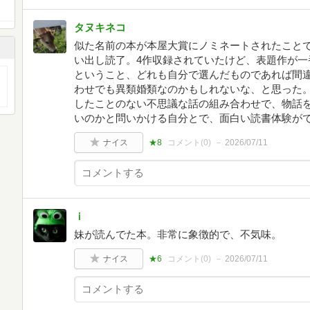
タヌキネコ
似た名前の本が本屋大賞にノミネートされたこと
い出し読了。4作収録されていたけど、表題作が一
ということ、どれも自分で選んだものであれば間
わせでも異類婚類なのかもしれないな、と思った
したことのない不思議な話の組み合わせで、物話
いのかと問いかける自分とで、面白い読書体験が
ナイス
★8
コメント(
0
)
2026/07/11
ｉ
妹が読んでた本。非常に象徴的で、不気味。
ナイス
★6
コメント(
0
)
2026/07/11