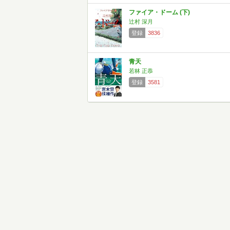
ファイア・ドーム (下)
辻村 深月
登録
3836
青天
若林 正恭
登録
3581