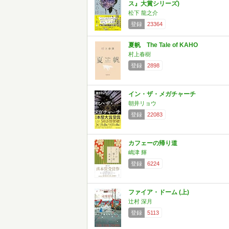
ス』大賞シリーズ)
松下 龍之介
登録
23364
夏帆 The Tale of KAHO
村上春樹
登録
2898
イン・ザ・メガチャーチ
朝井リョウ
登録
22083
カフェーの帰り道
嶋津 輝
登録
6224
ファイア・ドーム (上)
辻村 深月
登録
5113