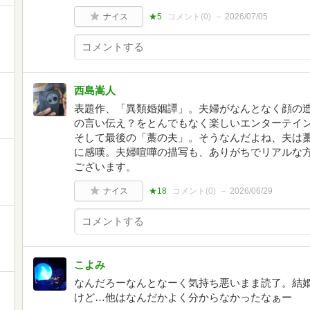
ナイス
★5
コメント(
0
)
2026/07/05
西島嵩人
表題作、「異類婚姻譚」。夫婦がなんとなく顔の
の言い伝え？をとんでもなく楽しいエンターテイ
そして最後の「藁の夫」。そうなんだよね、夫は
に感嘆。夫婦喧嘩の描写も、ありがちでリアルな方
ございます。
ナイス
★18
コメント(
0
)
2026/06/29
こよみ
なんだろーなんとなーく気持ち悪いまま読了。結
けど…他はなんだかよく分からなかったなぁー