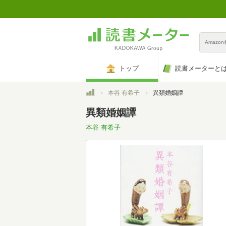
Amazo
トップ
読書メーターと
トップ
本谷 有希子
異類婚姻譚
異類婚姻譚
本谷 有希子