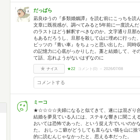
だっぱら
凪良ゆうの『多類婚姻譚』を読む前にこっちを読
文章に既視感が。調べてみると5年前に一度読んだ
のラストはどう解釈すべきなのか。文字通り旦那
もあるだろうし、旦那を殺して山に埋めに行った
ピッツの『青い車』をちょっと思い出した。同時
の記憶力に心底がっかりした。藁と結婚して、そ
て話、忘れようがないはずなのに
ナイス
★22
コメント(
0
)
2026/07/08
ミーコ
★☆☆☆☆夫婦になると似てきて、遂には混ざり
結婚を夢見ている人には、ステキな響きに聞こえ
おいては恐怖であった、という捉え方でいいのかな
た。 おしっこ癖がどうしても直らない猫を山に捨
的に読むんじゃなかったと、思える本だった。