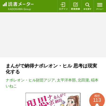
ログイン
新規登録
本を探
まんがで納得ナポレオン・ヒル 思考は現実
化する
ナポレオン・ヒル財団アジア
,
太平洋本部
,
北田瀧
,
稲本
いねこ
感想
113