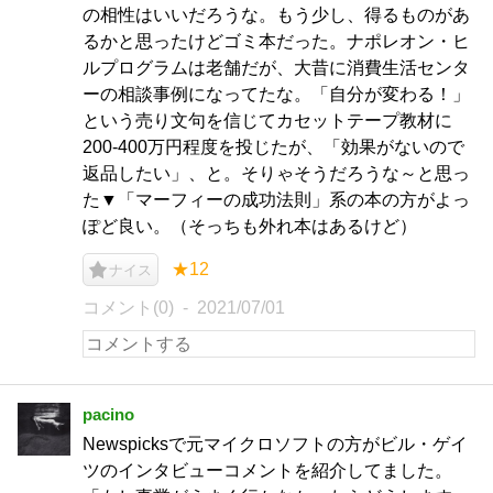
の相性はいいだろうな。もう少し、得るものがあ
るかと思ったけどゴミ本だった。ナポレオン・ヒ
ルプログラムは老舗だが、大昔に消費生活センタ
ーの相談事例になってたな。「自分が変わる！」
という売り文句を信じてカセットテープ教材に
200-400万円程度を投じたが、「効果がないので
返品したい」、と。そりゃそうだろうな～と思っ
た▼「マーフィーの成功法則」系の本の方がよっ
ぽど良い。（そっちも外れ本はあるけど）
★12
ナイス
コメント(0)
2021/07/01
pacino
Newspicksで元マイクロソフトの方がビル・ゲイ
ツのインタビューコメントを紹介してました。