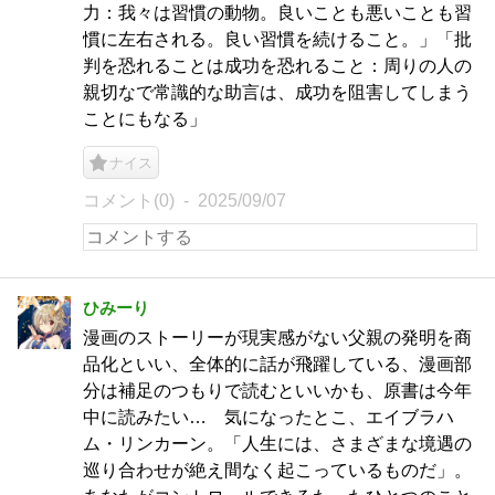
力：我々は習慣の動物。良いことも悪いことも習
慣に左右される。良い習慣を続けること。」「批
判を恐れることは成功を恐れること：周りの人の
親切なで常識的な助言は、成功を阻害してしまう
ことにもなる」
ナイス
コメント(0)
2025/09/07
ひみーり
漫画のストーリーが現実感がない父親の発明を商
品化といい、全体的に話が飛躍している、漫画部
分は補足のつもりで読むといいかも、原書は今年
中に読みたい… 気になったとこ、エイブラハ
ム・リンカーン。「人生には、さまざまな境遇の
巡り合わせが絶え間なく起こっているものだ」。