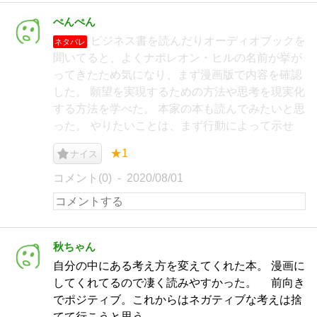
ぺんぺん
ビジネス書を読んだりオーディオブックを
ネタバレ
聞いてると、よくナポレオン・ヒルの名前が挙が
ってきたため気になり、まず漫画版で内容を確認
した。 願望を実現するための方法や思考を現実化
する方法を学べた。 本家の本も読んでみたいと思
った。 やりたいことは、まず行動によって示せ
★1
ナイス
コメント(0)
2020/08/01
秋ちゃん
自分の中にある考え方を変えてくれた本。 漫画に
してくれてるので凄く読みやすかった。 前向き
でポジティブ。これからはネガティブな考えは捨
てて行こうと思う。