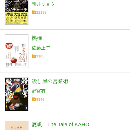
朝井リョウ
22189
熟柿
佐藤正午
9105
殺し屋の営業術
野宮有
9349
夏帆 The Tale of KAHO