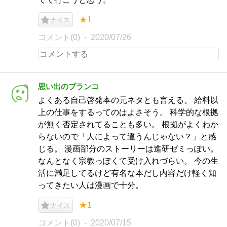
★1
ナイス
コメント(0)
2020/07/26
思い出のブランコ
よくある自己啓発本の元ネタとも言える。 給料以
上の仕事をするってのはよさそう。 科学的な根拠
が無く否定されてることも多い。 根拠がよくわか
らないので「人によって違うんじゃない？」と感
じる。 漫画部分のストーリーは進研ゼミっぽい。
なんとなく宗教っぽくて受け入れづらい。 今の生
活に満足してるけど有名な本だし内容だけ軽く知
ってきたい人は漫画で十分。
★1
ナイス
コメント(0)
2020/07/15