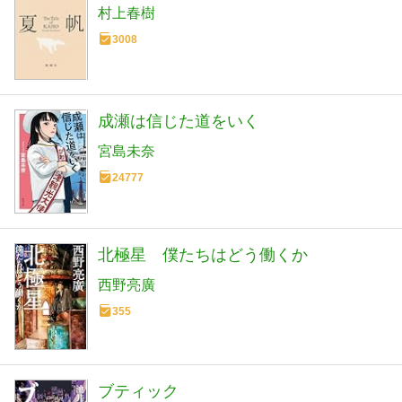
村上春樹
3008
成瀬は信じた道をいく
宮島未奈
24777
北極星 僕たちはどう働くか
西野亮廣
355
ブティック