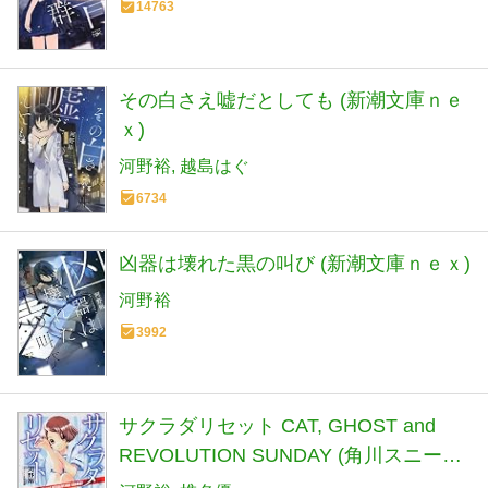
14763
その白さえ嘘だとしても (新潮文庫ｎｅ
ｘ)
河野裕
越島はぐ
6734
凶器は壊れた黒の叫び (新潮文庫ｎｅｘ)
河野裕
3992
サクラダリセット CAT, GHOST and
REVOLUTION SUNDAY (角川スニーカ
ー文庫 こ 1-1-1)