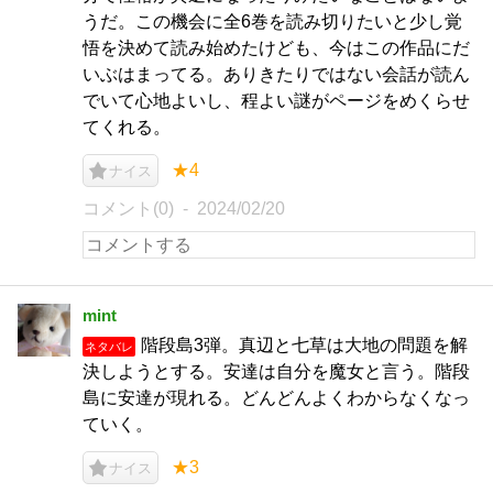
うだ。この機会に全6巻を読み切りたいと少し覚
悟を決めて読み始めたけども、今はこの作品にだ
いぶはまってる。ありきたりではない会話が読ん
でいて心地よいし、程よい謎がページをめくらせ
てくれる。
★4
ナイス
コメント(0)
2024/02/20
mint
階段島3弾。真辺と七草は大地の問題を解
ネタバレ
決しようとする。安達は自分を魔女と言う。階段
島に安達が現れる。どんどんよくわからなくなっ
ていく。
★3
ナイス