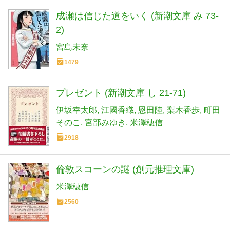
成瀬は信じた道をいく (新潮文庫 み 73-
2)
宮島未奈
1479
プレゼント (新潮文庫 し 21-71)
伊坂幸太郎
江國香織
恩田陸
梨木香歩
町田
そのこ
宮部みゆき
米澤穂信
2918
倫敦スコーンの謎 (創元推理文庫)
米澤穂信
2560