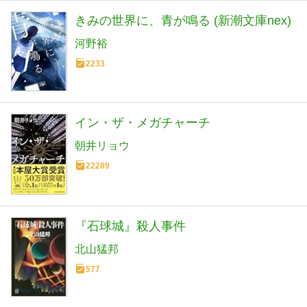
きみの世界に、青が鳴る (新潮文庫nex)
河野裕
2233
イン・ザ・メガチャーチ
朝井リョウ
22289
『石球城』殺人事件
北山猛邦
577