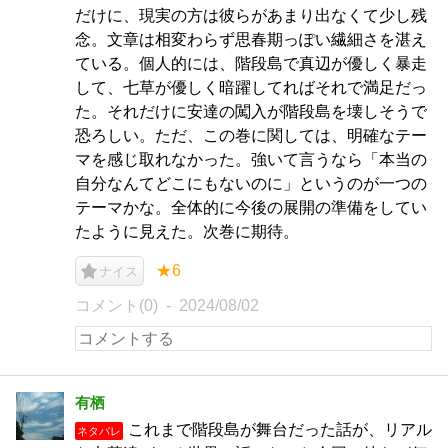
だけに、現実の方は彼らがあまり出なくて少し残
念。文章は相変わらず思春期っぽい繊細さを湛え
ている。個人的には、階段島で真辺が優しく暴走
して、七草が優しく暗躍してればそれで満足だっ
た。それだけに安達の闖入が階段島を壊しそうで
恐ろしい。ただ、この巻に関しては、明確なテー
マを感じ取れなかった。強いて言うなら「本当の
自分なんてどこにもないのに」というのが一つの
テーマかな。全体的に今後の展開の準備をしてい
たように見えた。次巻に期待。
★6
ナイス
コメント(0)
2024/08/02
有栖
これまで階段島が舞台だった話が、リアル
ネタバレ