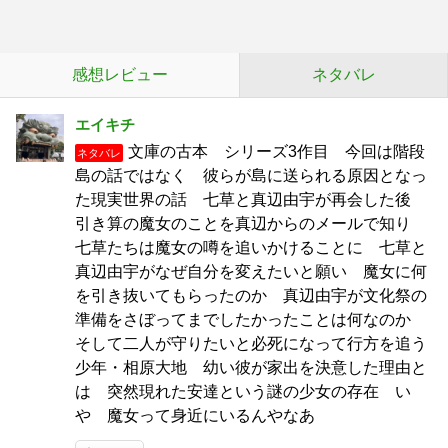
感想レビュー
ネタバレ
エイキチ
文庫の古本 シリーズ3作目 今回は階段
ネタバレ
島の話ではなく 彼らが島に送られる原因となっ
た現実世界の話 七草と真辺由宇が再会した後
引き算の魔女のことを真辺からのメールで知り
七草たちは魔女の噂を追いかけることに 七草と
真辺由宇がなぜ自分を変えたいと願い 魔女に何
を引き抜いてもらったのか 真辺由宇が文化祭の
準備をさぼってまでしたかったことは何なのか
そして二人が守りたいと必死になって行方を追う
少年・相原大地 幼い彼が家出を決意した理由と
は 突然現れた安達という謎の少女の存在 い
や 魔女って身近にいるんやなあ