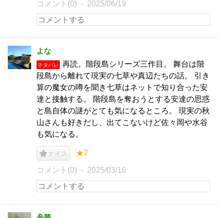
コメント(0)
2025/06/19
よな
再読。階段島シリーズ三作目。 舞台は階
ネタバレ
段島から離れて現実の七草や真辺たちの話。 引き
算の魔女の噂を聞き七草はネットで知り合った安
達と接触する。 階段島を奪おうとする安達の思惑
と島自体の謎がとても気になるところ。 現実の秋
山さんも好きだし、出てこないけど佐々岡や水谷
も気になる。
★7
ナイス
コメント(0)
2025/03/16
舟華