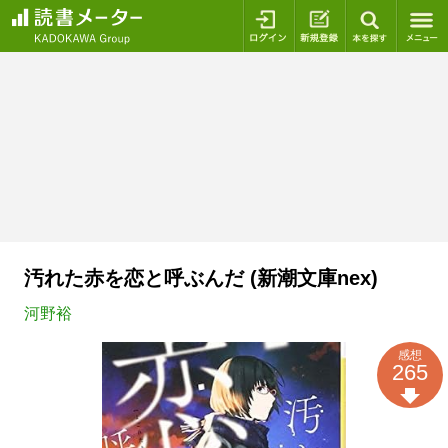
ログイン
新規登録
本を探
汚れた赤を恋と呼ぶんだ (新潮文庫nex)
河野裕
感想
265