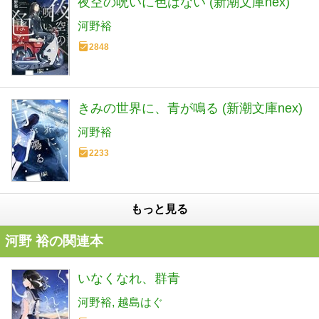
夜空の呪いに色はない (新潮文庫nex)
河野裕
2848
きみの世界に、青が鳴る (新潮文庫nex)
河野裕
2233
もっと見る
河野 裕の関連本
いなくなれ、群青
河野裕
越島はぐ