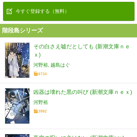
今すぐ登録する（無料）
階段島シリーズ
その白さえ嘘だとしても (新潮文庫ｎｅ
ｘ)
河野裕
越島はぐ
6734
凶器は壊れた黒の叫び (新潮文庫ｎｅｘ)
河野裕
3992