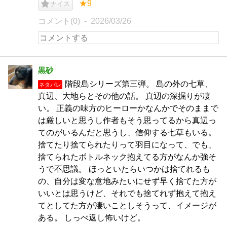
★9
ナイス
コメント(0)
2026/03/26
黒砂
階段島シリーズ第三弾。 島の外の七草、
ネタバレ
真辺、大地らとその他の話。 真辺の深掘りが凄
い。 正義の味方のヒーローかなんかでそのままで
は厳しいと思うし作者もそう思ってるから真辺っ
てのがいるんだと思うし、信仰する七草もいる。
捨てたり捨てられたりって羽目になって、でも、
捨てられたボトルネック抱えてる方がなんか強そ
うで不思議。 ほっといたらいつかは捨てれるも
の、自分は変な意地みたいにせず早く捨てた方が
いいとは思うけど、それでも捨てれず抱えて抱え
てとしてた方が凄いことしそうって、イメージが
ある。 しっぺ返し怖いけど。