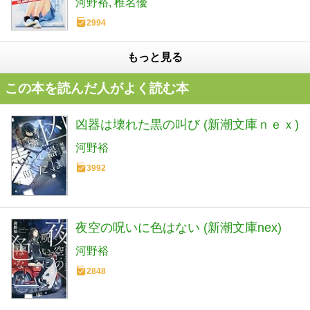
河野裕
椎名優
2994
もっと見る
この本を読んだ人がよく読む本
凶器は壊れた黒の叫び (新潮文庫ｎｅｘ)
河野裕
3992
夜空の呪いに色はない (新潮文庫nex)
河野裕
2848