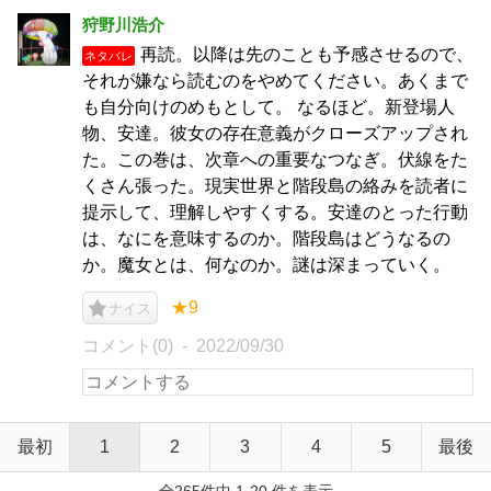
狩野川浩介
再読。以降は先のことも予感させるので、
ネタバレ
それが嫌なら読むのをやめてください。あくまで
も自分向けのめもとして。 なるほど。新登場人
物、安達。彼女の存在意義がクローズアップされ
た。この巻は、次章への重要なつなぎ。伏線をた
くさん張った。現実世界と階段島の絡みを読者に
提示して、理解しやすくする。安達のとった行動
は、なにを意味するのか。階段島はどうなるの
か。魔女とは、何なのか。謎は深まっていく。
★9
ナイス
コメント(0)
2022/09/30
最初
1
2
3
4
5
最後