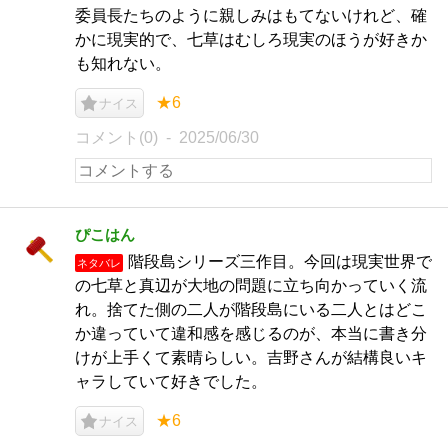
委員長たちのように親しみはもてないけれど、確
かに現実的で、七草はむしろ現実のほうが好きか
も知れない。
★6
ナイス
コメント(0)
2025/06/30
ぴこはん
階段島シリーズ三作目。今回は現実世界で
ネタバレ
の七草と真辺が大地の問題に立ち向かっていく流
れ。捨てた側の二人が階段島にいる二人とはどこ
か違っていて違和感を感じるのが、本当に書き分
けが上手くて素晴らしい。吉野さんが結構良いキ
ャラしていて好きでした。
★6
ナイス