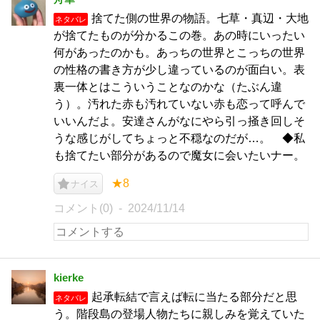
捨てた側の世界の物語。七草・真辺・大地
ネタバレ
が捨てたものが分かるこの巻。あの時にいったい
何があったのかも。あっちの世界とこっちの世界
の性格の書き方が少し違っているのが面白い。表
裏一体とはこういうことなのかな（たぶん違
う）。汚れた赤も汚れていない赤も恋って呼んで
いいんだよ。安達さんがなにやら引っ掻き回しそ
うな感じがしてちょっと不穏なのだが…。 ◆私
も捨てたい部分があるので魔女に会いたいナー。
★8
ナイス
コメント(0)
2024/11/14
kierke
起承転結で言えば転に当たる部分だと思
ネタバレ
う。階段島の登場人物たちに親しみを覚えていた