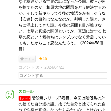
な七草達がいる世界の話になった今回。彼らが何
を捨てたのか、相原大地の問題をどう解決するの
か、そして新キャラで今後の物語を左右しそうな
【安達】の目的はなんなのか。判明した謎と、さ
らに浮上してきた謎。今後の展開も目が離せな
い。七草と真辺の関係というか、真辺に対する七
草の恋という気持ちはシンプルでなく矛盾してい
ても、だからこそ恋なんだろう。《2024年58冊
目》
★15
ナイス
コメント(0)
2024/04/21
スロール
階段島シリーズ3巻目。今回は階段島の外
ネタバレ
の捨てた自分達の話。捨てた自分と捨てられた自
分で性格が真逆になったりみたいなことはないよ