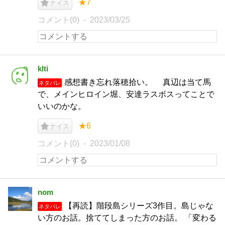
★7
ナイス
コメント(0)
2023/03/25
klti
感想書き忘れ落穂拾い。 真辺は当て馬
ネタバレ
で、メインヒロイン堀、安達ラスボスってことで
いいのかな。
★6
ナイス
コメント(0)
2023/01/08
nom
【再読】階段島シリーズ3作目。島じゃな
ネタバレ
い方のお話。捨ててしまった方のお話。 「変わる