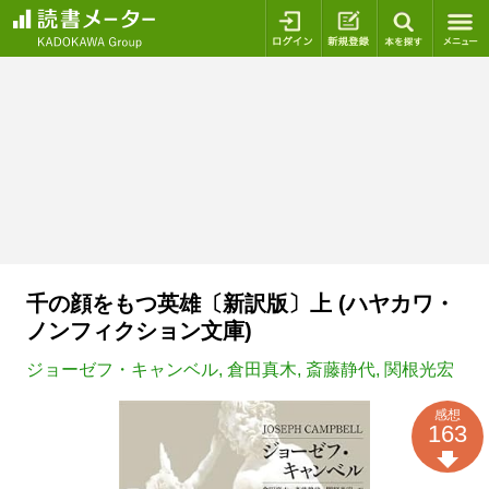
ログイン
新規登録
本を探
千の顔をもつ英雄〔新訳版〕上 (ハヤカワ・
ノンフィクション文庫)
ジョーゼフ・キャンベル
,
倉田真木
,
斎藤静代
,
関根光宏
感想
163