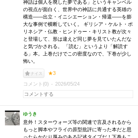
神話は個人を廃した夢である」というキャンベル
の視点が面白く、世界中の神話に共通する英雄の
構造——出立・イニシエーション・帰還——を膨
大な事例で横断していく。 ギリシア・ケルト・ポ
リネシア・仏教・ヒンドゥー・キリスト教が次々
と登場して、形は違えど同じ夢を見ていたんだな
と気づかされる。 「読む」というより「解読す
る」本。上巻だけでこの密度なので、下巻が少し
怖い。
★3
ナイス
コメント(0)
2026/05/24
ゆうき
意外！スターウォーズ等の関連で言及されるから
もっと脚本やフライの原型批評に寄った本だと思
ったらかなり厚みのある記述タイプだ！下巻もこ