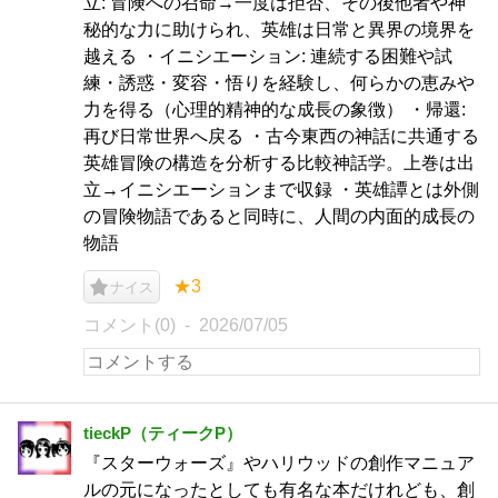
立: 冒険への召命→一度は拒否、その後他者や神
秘的な力に助けられ、英雄は日常と異界の境界を
越える ・イニシエーション: 連続する困難や試
練・誘惑・変容・悟りを経験し、何らかの恵みや
力を得る（心理的精神的な成長の象徴） ・帰還:
再び日常世界へ戻る ・古今東西の神話に共通する
英雄冒険の構造を分析する比較神話学。上巻は出
立→イニシエーションまで収録 ・英雄譚とは外側
の冒険物語であると同時に、人間の内面的成長の
物語
★3
ナイス
コメント(0)
2026/07/05
tieckP（ティークP）
『スターウォーズ』やハリウッドの創作マニュア
ルの元になったとしても有名な本だけれども、創