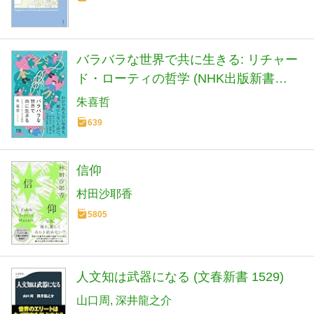
バラバラな世界で共に生きる: リチャー
ド・ローティの哲学 (NHK出版新書
760)
朱喜哲
639
信仰
村田沙耶香
5805
人文知は武器になる (文春新書 1529)
山口周
深井龍之介