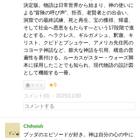
決定版。物語は日常世界から始まり、神の使いに
よる“冒険の呼び声”、拒否、老賢者との出会い、
洞窟での最終試練、死と再生、宝の獲得、帰還、
そして社会へ恩恵をもたらす—という17段階で進
むとする。ヘラクレス、ギルガメシュ、釈迦、キ
リスト、クピドとプシュケー、アメリカ先住民の
コヨーテ神話など、膨大な神話を引用、構造の普
遍性を裏付ける。ルーカスがスター・ウォーズ脚
本に採用したことでも知られ、現代物語の設計図
として機能する一冊。
★9
ナイス
コメント(0)
2025/11/30
Chihoish
ブッダのエピソードが好き。神は自分の心の中に