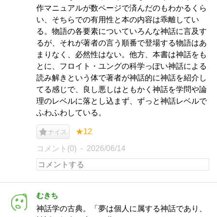
作マニュアルが数ページで済んだのもわかるくら
い、そちらでの有用性と本の内容は乖離してい
る。物語の各要素についていろんな神話に言及す
るが、それが著者の言う順番で登場する物語はあ
まりなく、必然性はない。他方、本書は神話をも
とに、フロイト・ユングの科学っぽい神話による
読み解きという体で著者が神話的に神話を紹介し
てる感じで、良し悪しはともかく神話を学問や論
理のレベルに落とし込まず、ずっと神話レベルで
ふわふわしている。
★12
ナイス
コメント(0)
2026/06/14
むきち
神話学の古典。「夢は個人に属する神話であり、