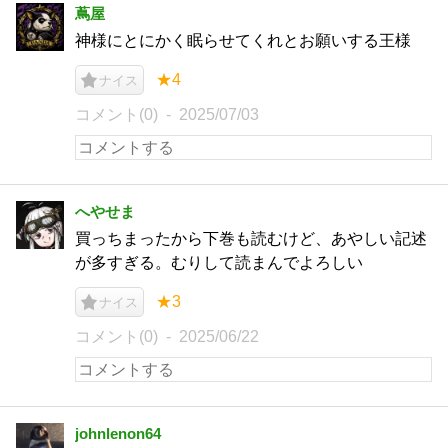
蔦屋
神様にとにかく眠らせてくれとお願いする王様
★4
ナイス
コメント(0)
2025/07/03
へやせま
買っちまったから下巻も読むけど、あやしい記述
が多すぎる。むりして読まんでよろしい
★3
ナイス
コメント(0)
2025/06/22
johnlenon64