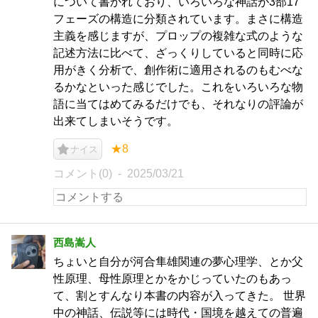
について書かれており、いろいろな神話が3部17
フェーズの構造に分類されています。まさに構造
主義を感じますが、プロップの複雑な式のような
記述方法に比べて、ざっくりしていると同時に応
用がきく分析で、創作術に適用されるのもむべな
るかなといった感じでした。これをいろいろな物
語に当てはめてみるだけでも、それなりの評論が
出来てしまいそうです。
★8
ナイス
コメント(0)
2025/03/21
西島嵩人
ちょいと自分が河合隼雄関連の夢心理学、とか父
性原理、母性原理とかをかじっていたのもあっ
て、割とすんなり本書の内容が入ってきた。 世界
中の神話、伝説等には時代・国境を越えての普遍