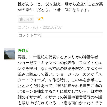
性がある、と。 父を越え、母から旅立つことが英
雄の条件、だとも。 下巻、気になります。
★7
ナイス
コメント(0)
2025/02/07
呼戯人
再読。二十世紀を代表するアメリカの神話学者、
ジョーゼフ・キャンベルの代表作。フロイトやユ
ングを援用しながら神話の物語を解釈してゆく手
並みは際立って鋭い。ジョージ・ルーカスが「ス
ター・ウォーズ」を作る時に、この本を参考にし
たというだけあって、神話に描かれる世界共通の
パターンを抽出することに成功している。日本神
話のイザナギ、イザナミの神話や観音菩薩の神話
も取り上げられている。上巻も面白かったのでそ