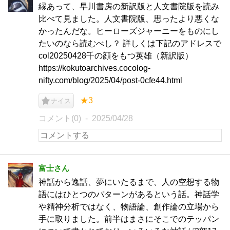
縁あって、早川書房の新訳版と人文書院版を読み
比べて見ました。人文書院版、思ったより悪くな
かったんだな。ヒーローズジャーニーをものにし
たいのなら読むべし？ 詳しくは下記のアドレスで
col20250428千の顔をもつ英雄（新訳版）
https://kokutoarchives.cocolog-
nifty.com/blog/2025/04/post-0cfe44.html
★3
ナイス
コメント(0)
2025/04/28
富士さん
神話から逸話、夢にいたるまで、人の空想する物
語にはひとつのパターンがあるという話。神話学
や精神分析ではなく、物語論、創作論の立場から
手に取りました。前半はまさにそこでのテッパン