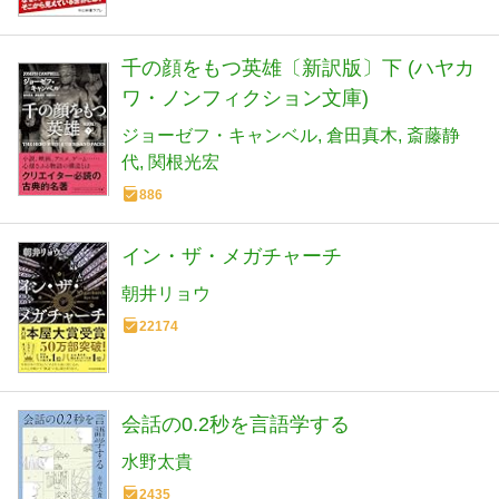
千の顔をもつ英雄〔新訳版〕下 (ハヤカ
ワ・ノンフィクション文庫)
ジョーゼフ・キャンベル
倉田真木
斎藤静
代
関根光宏
886
イン・ザ・メガチャーチ
朝井リョウ
22174
会話の0.2秒を言語学する
水野太貴
2435