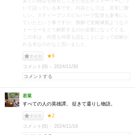
多くの神話を研究してきた先生がストーリーにつ
いて語っている本です。内容としては、非常に難
しい。スティーブンスピルバーグ監督も参考にし
ていたという事ですが、難解で支離滅裂ようなス
トーリーをどう解釈するのか必要になってくる。
この本は、何度も何度も読むことによって紐解か
れる本なのかなと思いました。
★9
ナイス
コメント(0)
2024/11/30
若菜
すべての人の英雄譚。 征きて還りし物語。
★2
ナイス
コメント(0)
2024/11/16