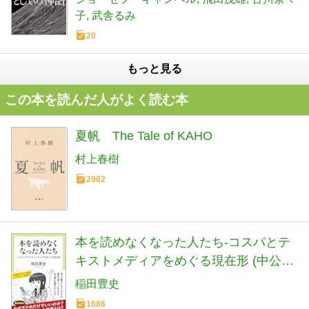
子
武舎るみ
20
もっと見る
この本を読んだ人がよく読む本
夏帆 The Tale of KAHO
村上春樹
2982
本を読めなくなった人たち-コスパとテ
キストメディアをめぐる現在形 (中公新
書ラクレ 861)
稲田豊史
1686