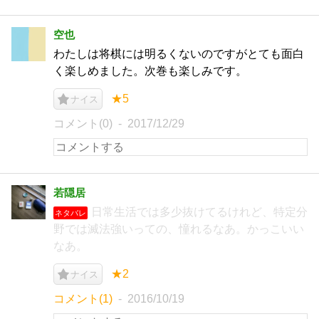
空也
わたしは将棋には明るくないのですがとても面白
く楽しめました。次巻も楽しみです。
★5
ナイス
コメント(0)
2017/12/29
若隠居
日常生活では多少抜けてるけれど、特定分
ネタバレ
野では滅法強いっての、憧れるなあ。かっこいい
なあ。
★2
ナイス
コメント(1)
2016/10/19