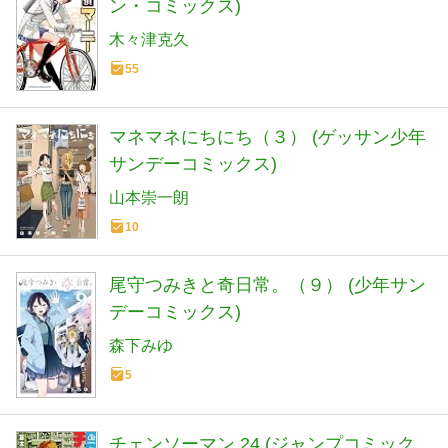
ン・コミックス)
木々津克久
55
マネマネにちにち（３） (ゲッサン少年
サンデーコミックス)
山本崇一朗
10
尾守つみきと奇日常。（９） (少年サン
デーコミックス)
森下みゆ
5
チェンソーマン 24 (ジャンプコミック