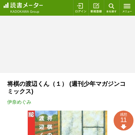
ログイン
新規登録
本を探
将棋の渡辺くん（１） (週刊少年マガジンコ
ミックス)
伊奈めぐみ
感想
11