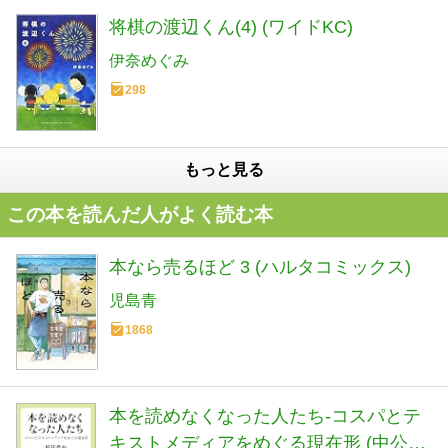
将棋の渡辺くん(4) (ワイドKC)
伊奈めぐみ
298
もっと見る
この本を読んだ人がよく読む本
本なら売るほど 3 (ハルタコミックス)
児島青
1868
本を読めなくなった人たち-コスパとテ
キストメディアをめぐる現在形 (中公新