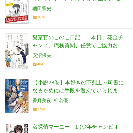
書ラクレ 861)
稲田豊史
1678
警察官のこのこ日記――本日、花金チ
ャンス、職務質問、任意でご協力お願
いします (日記シリーズ)
安沼保夫
464
【小説28巻】本好きの下剋上～司書に
なるためには手段を選んでいられませ
ん～第五部「女神の化身7」
香月美夜
椎名優
1704
名探偵マーニー 1 (少年チャンピオ