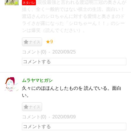
現役最強と言われる渡辺明三冠の奥さんが
ネタバレ
描く、全く一般的ではない棋士の生活。面白い！
渡辺さんのシロちゃんに対する愛情と奥さまのド
ライさが露になった「シロちゃーん！！」のシー
ンは爆笑（読んでください）。
★9
ナイス
コメント(0)
2020/09/25
ムラヤマヒガシ
久々にのほほんとしたものを 読んでいる。面白
い。
ナイス
コメント(0)
2020/09/09