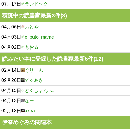
07月17日
ランドック
積読中の読書家最新3件(3)
04月06日
おとや
04月03日
ejiputo_mame
04月02日
もおる
読みたい本に登録した読書家最新5件(12)
02月14日
ぐりーん
09月26日
てるあき
04月15日
どくしょん_C
04月13日
なー
02月13日
akira
伊奈めぐみの関連本