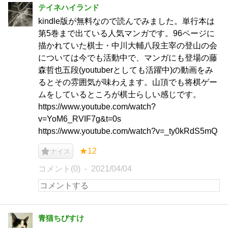
テイネハイランド
kindle版が無料なので読んでみました。単行本は
第5巻まで出ている人気マンガです。96ページに
描かれていた棋士・中川大輔八段主宰の登山の会
については今でも活動中で、マンガにも登場の藤
森哲也五段(youtuberとしても活躍中)の動画をみ
るとその雰囲気が味わえます。山頂でも将棋ゲー
ムをしているところが棋士らしい感じです。
https://www.youtube.com/watch?
v=YoM6_RVIF7g&t=0s
https://www.youtube.com/watch?v=_ty0kRdS5mQ
★12
ナイス
コメント(0)
2021/04/04
青猫ちびすけ