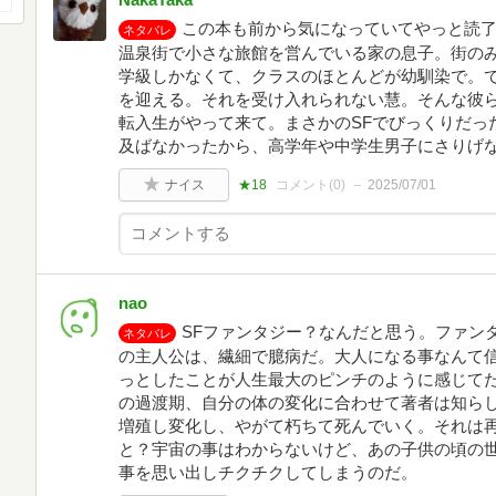
この本も前から気になっていてやっと読了
ネタバレ
温泉街で小さな旅館を営んでいる家の息子。街のみ
学級しかなくて、クラスのほとんどが幼馴染で。
を迎える。それを受け入れられない慧。そんな彼
転入生がやって来て。まさかのSFでびっくりだっ
及ばなかったから、高学年や中学生男子にさりげ
ナイス
★18
コメント(
0
)
2025/07/01
nao
SFファンタジー？なんだと思う。ファン
ネタバレ
の主人公は、繊細で臆病だ。大人になる事なんて
っとしたことが人生最大のピンチのように感じて
の過渡期、自分の体の変化に合わせて著者は知ら
増殖し変化し、やがて朽ちて死んでいく。それは
と？宇宙の事はわからないけど、あの子供の頃の
事を思い出しチクチクしてしまうのだ。