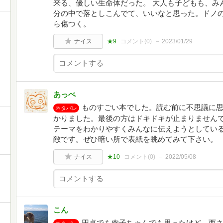
来る、優しい生命体だった。 大人も子どもも、み
分の中で落としこんでて、いいなと思った。ドノの
ら傷つく。
ナイス
★9
コメント(
0
)
2023/01/29
あっぺ
ものすごい本でした。読む前に不思議に
ネタバレ
かりました。最後の方はドキドキが止まりません
テーマをわかりやすくみんなに伝えようとしてい
敵です。ぜひ暗い所で表紙を眺めてみて下さい。
ナイス
★10
コメント(
0
)
2022/05/08
こん
円卓でも肉子ちゃんでも思ったけど、西