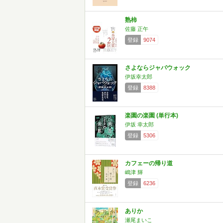
熟柿
佐藤 正午
登録
9074
さよならジャバウォック
伊坂幸太郎
登録
8388
楽園の楽園 (単行本)
伊坂 幸太郎
登録
5306
カフェーの帰り道
嶋津 輝
登録
6236
ありか
瀬尾まいこ