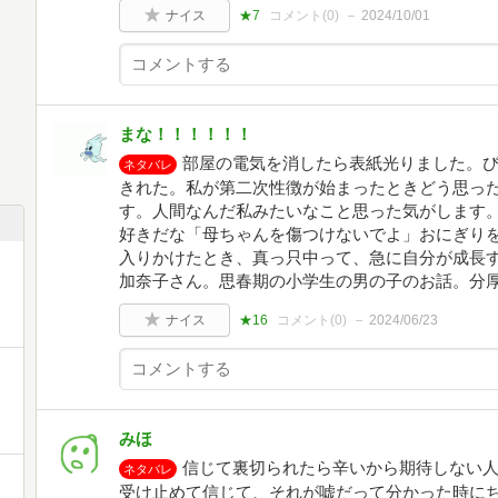
ナイス
★7
コメント(
0
)
2024/10/01
まな！！！！！！
部屋の電気を消したら表紙光りました。び
ネタバレ
きれた。私が第二次性徴が始まったときどう思っ
す。人間なんだ私みたいなこと思った気がします
好きだな「母ちゃんを傷つけないでよ」おにぎり
入りかけたとき、真っ只中って、急に自分が成長
加奈子さん。思春期の小学生の男の子のお話。分
ナイス
★16
コメント(
0
)
2024/06/23
みほ
信じて裏切られたら辛いから期待しない
ネタバレ
受け止めて信じて、それが嘘だって分かった時に