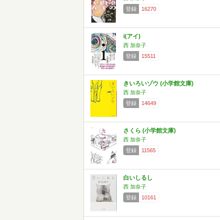
登録
16270
i(アイ)
西 加奈子
登録
15511
きいろいゾウ (小学館文庫)
西 加奈子
登録
14649
さくら (小学館文庫)
西 加奈子
登録
11565
白いしるし
西 加奈子
登録
10161