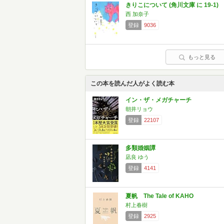
きりこについて (角川文庫 に 19-1)
西 加奈子
登録
9036
もっと見る
この本を読んだ人がよく読む本
イン・ザ・メガチャーチ
朝井リョウ
登録
22107
多類婚姻譚
凪良 ゆう
登録
4141
夏帆 The Tale of KAHO
村上春樹
登録
2925