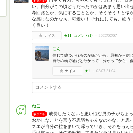
ネタバレ
い。自分がこの頃どうだったのかはあまり思い出
考回路とか、気にすることとか、そうそう！と懐か
な感じなのかなぁ。可愛い！ それにしても、絵う
く良い！
ナイス
★11
コメント(
1
)
2022/02/07
こん
信じて嘘つかれるのが嫌だから、最初から信
自分の頭で嘘だと分かって、分かってから、傷
ナイス
★1
02/07 21:04
ねこ
成長したくないと思い悩む男の子がちょ
ネタバレ
おかしなことを言う不思議ちゃんなのかな、と思
ズエが自分の粒をまいて帰っていき、それを与え
受け取った。その後転校してきたソラは見た目が