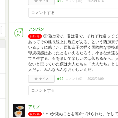
ナイス
★12
コメント(
0
)
2023/11/14
アンパン
①僕は僕で、君は君で、それぞれ違って
ネタバレ
あってその延長線上に現在がある、という西加奈
いるように感じた。西加奈子の描く国際的な規模
球規模感はあったともいえるだろう。小さな永遠
て再生する。石をまいて楽しいのは落ちるから。
ないと思っていた僕は大人たちを「大人たち」と
人だよ。みんなみんなおかしいんだ。
ナイス
★12
コメント(
0
)
2023/04/09
アミノ
いつか死ぬことを運命づけられた、そし
ネタバレ