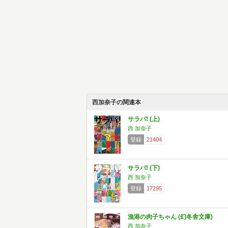
西加奈子の関連本
サラバ! (上)
西 加奈子
登録
21404
サラバ! (下)
西 加奈子
登録
17295
漁港の肉子ちゃん (幻冬舎文庫)
西 加奈子