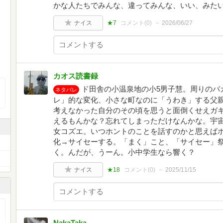
かな人たちでみんな、違ってみんな、いい、みた
ナイス
★7
コメント(
0
)
2026/06/27
カオス読書録
ド田舎の小温泉地の小5男子慧。周りのバ
ネタバレ
レ」的な変化、小さな町なのに「うわき」する父
考えなかった自分のその頃を思うと面倒くせえガ
えるもんかな？忘れてしまっただけなんかな。宇
女コズエ。いつホントのことを話すのかと思えばホ
化→サイセーする。「まく」こと、「サイセー」
く。んだが、うーん。小中学生なら響く？
ナイス
★18
コメント(
0
)
2025/11/15
NakaTaka