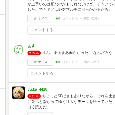
が上手いのは私なのかもしれないけど、そういう
した。でもドノは絶対マルチに引っかかるだろ。
ナイス
★6
コメント(
0
)
2024/01/10
あす
うん、まあまあ面白かった。 なんだろう
ネタバレ
ナイス
★8
コメント(
0
)
2023/12/27
yu.ka_4416
ちょっとSFぽさもありながら、それを土
ネタバレ
に死へと繋がってゆく壮大なテーマを語っていた
白く読んだ。