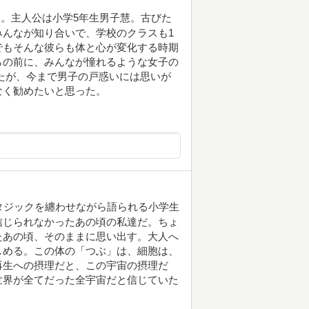
。主人公は小学5年生男子慧。古びた
んなが知り合いで、学校のクラスも1
でもそんな彼らも体と心が変化する時期
らの前に、みんなが憧れるような女子の
たが、今まで男子の戸惑いには思いが
なく勧めたいと思った。
タジックを纏わせながら語られる小学生
信じられなかったあの頃の私達だ。ちょ
たあの頃、そのままに思い出す。大人へ
しめる。この体の「つぶ」は、細胞は、
再生への摂理だと、この宇宙の摂理だ
世界が全てだった全宇宙だと信じていた