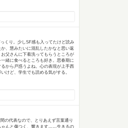
っくり。少しSF感も入ってたけど読み
たか、慧みたいに混乱したかなと思い返
。お父さんに下着洗ってもらうところが
を一緒に食べるところも好き。思春期に
するから戸惑うよね。心の表現が上手西
厚いけど、学生でも読める気がする。
人間の代表なので、とりあえず言葉通り
ちゃんと傷つく、響きます……生きるの