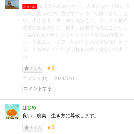
友人から勧められて。人生のなかで深い悲
ネタバレ
しみがあるたびに負けずに立ち上がれてきたこと
や、小さな者に寄り添う気持ちに、キリスト教の
影響があるのかな。後半、家族の病気なことから
も福祉に目が向いたのかもという指摘も興味深
い。大豪邸に一人ぽっちのときの描写は寂しすぎ
る。でも生きていればそれも永遠ではないのよ
ね。
★8
ナイス
コメント(0)
2024/02/11
はじめ
良い 廃棄 生き方に尊敬します。
★3
ナイス