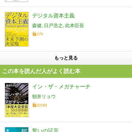
デジタル資本主義
森健
日戸浩之
此本臣吾
175
もっと見る
この本を読んだ人がよく読む本
イン・ザ・メガチャーチ
朝井リョウ
22182
誓いの証言