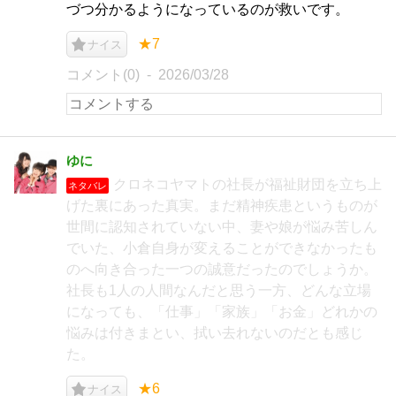
づつ分かるようになっているのが救いです。
★7
ナイス
コメント(0)
2026/03/28
ゆに
クロネコヤマトの社長が福祉財団を立ち上
ネタバレ
げた裏にあった真実。まだ精神疾患というものが
世間に認知されていない中、妻や娘が悩み苦しん
でいた、小倉自身が変えることができなかったも
のへ向き合った一つの誠意だったのでしょうか。
社長も1人の人間なんだと思う一方、どんな立場
になっても、「仕事」「家族」「お金」どれかの
悩みは付きまとい、拭い去れないのだとも感じ
た。
★6
ナイス