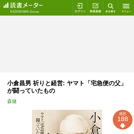
ログイン
新規登録
本を探
小倉昌男 祈りと経営: ヤマト「宅急便の父」
が闘っていたもの
森健
感想
188