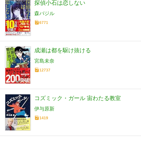
探偵小石は恋しない
森バジル
6771
成瀬は都を駆け抜ける
宮島未奈
12737
コズミック・ガール 宙わたる教室
伊与原新
1419