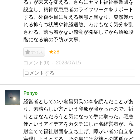
る」が未来を変える。さらにヤマト福祉事業団を
設立し、精神疾患患者のライフワークをサポート
する。外傷や目に見える疾患と異なり、突然襲わ
れる抑うつ状態や神経過敏、わけもなく気分を乱
される。落ち着かない感覚が発症してから治療段
階になる前の予防が大事。
★28
ナイス
コメント(0)
2023/07/15
Ponyo
経営者としての小倉昌男氏の本を読んだことがあ
り、素晴らしい方という印象が強かったので、祈
りとはなんだろうと気になって手に取った。宅急
便というアイデアをカタチにした名経営者が、私
財全てで福祉財団を立ち上げ、障がい者の自立を
実現しようとする。その裏には家族との関係など