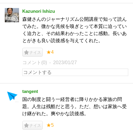
Kazunori Ishizu
森健さんのジャーナリズム公開講座で知って読ん
でみた。微かな兆候を嗅ぎとって本質に迫ってい
く迫力と、その結果わかったことに感動。長いあ
とがきも良い読後感を与えてくれた。
★4
ナイス
コメント(0)
2023/01/27
tangent
国の制度と闘う一経営者に降りかかる家族の問
題。人生は残酷だと思う。ただ、想いは家族へ受
け継がれた。爽やかな読後感。
★5
ナイス