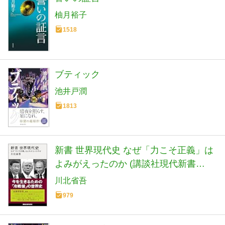
柚月裕子
1518
ブティック
池井戸潤
1813
新書 世界現代史 なぜ「力こそ正義」は
よみがえったのか (講談社現代新書
2798)
川北省吾
979