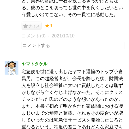
と、業界の常識に一石を投じるきっかけともな
る。彼のどこを切っても世の中を良くしたいとい
う愛しか出てこない、その一貫性に感動した。
★9
ナイス
コメント(0)
2021/10/10
ヤマトタケル
宅急便を世に送り出したヤマト運輸のトップ小倉
昌男。この超経営者が、会長を辞した後、財団法
人を設立し社会福祉に大いに貢献したことは恥ず
かしながら全く存じ上げなかった。そこにクリス
チャンだった氏のどのような想いがあったのか。
また、本書で初めて明かされた家族間における凄
まじいまでの煩悶と葛藤。それもその度合いが増
していったのは宅急便サービスを開始したころと
重なるという。程度の差こそあれどんな家庭でも