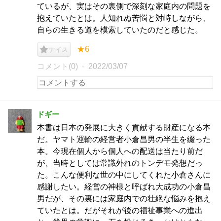
ているが、実はその裏側で深刻な家庭内の問題を
抱えていたとは。人知れぬ苦悩と対峙しながら、
自らの生きる道を模索していたのだと感じた。
★6
ナイス
コメント(0)
2022/03/07
ドギー
本書は日本の発展に大きく貢献する財産になる本
だ。ヤマト運輸の経営者小倉昌男の半生を綴った
本。今現在個人から個人への配送は当たり前だ
が、当時としては常識外れのトンデモ発想だっ
た。こんな便利な世の中にしてくれた小倉さんに
感謝したい。経営の神様と呼ばれ大成功の小倉昌
男だが、その裏には家庭内での壮絶な悩みを抱え
ていたとは。だがそれが後の福祉事業への進出