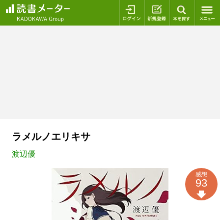
ログイン
新規登録
本を探
ラメルノエリキサ
渡辺優
感想
93