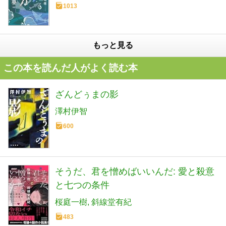
1013
もっと見る
この本を読んだ人がよく読む本
ざんどぅまの影
澤村伊智
600
そうだ、君を憎めばいいんだ: 愛と殺意
と七つの条件
桜庭一樹
斜線堂有紀
483