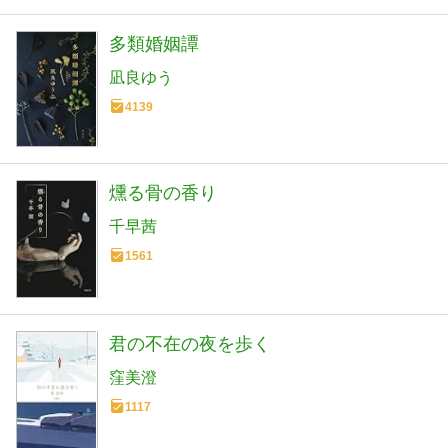
多類婚姻譚
凪良ゆう
4139
燻る骨の香り
千早茜
1561
君の不在の夜を歩く
窪美澄
1117