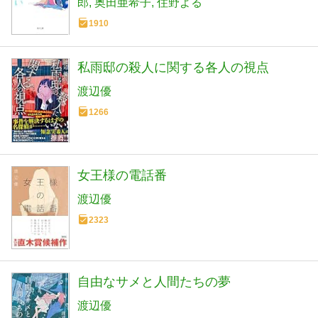
郎
奥田亜希子
住野よる
1910
私雨邸の殺人に関する各人の視点
渡辺優
1266
女王様の電話番
渡辺優
2323
自由なサメと人間たちの夢
渡辺優