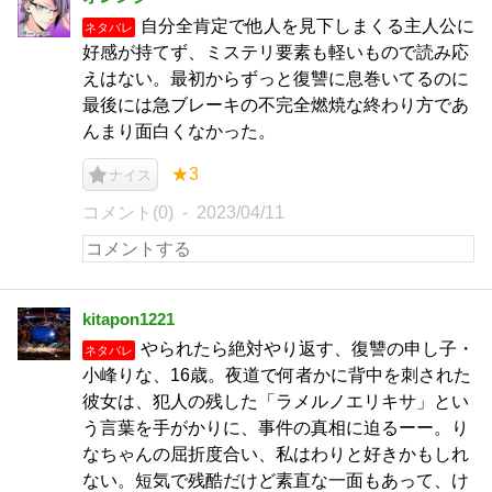
自分全肯定で他人を見下しまくる主人公に
ネタバレ
好感が持てず、ミステリ要素も軽いもので読み応
えはない。最初からずっと復讐に息巻いてるのに
最後には急ブレーキの不完全燃焼な終わり方であ
んまり面白くなかった。
★3
ナイス
コメント(0)
2023/04/11
kitapon1221
やられたら絶対やり返す、復讐の申し子・
ネタバレ
小峰りな、16歳。夜道で何者かに背中を刺された
彼女は、犯人の残した「ラメルノエリキサ」とい
う言葉を手がかりに、事件の真相に迫るーー。り
なちゃんの屈折度合い、私はわりと好きかもしれ
ない。短気で残酷だけど素直な一面もあって、け