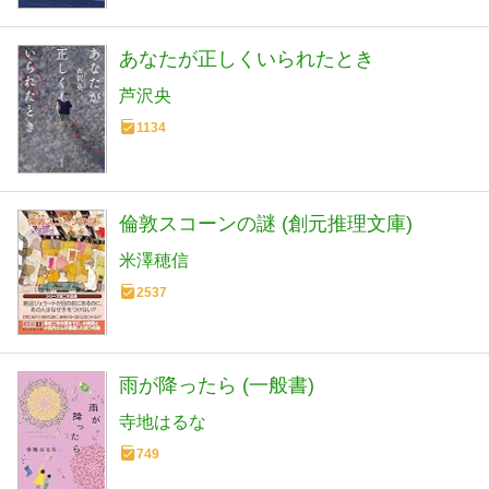
あなたが正しくいられたとき
芦沢央
1134
倫敦スコーンの謎 (創元推理文庫)
米澤穂信
2537
雨が降ったら (一般書)
寺地はるな
749