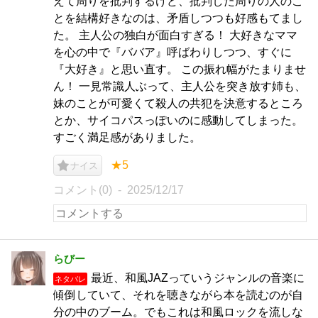
えて周りを批判するけど、批判した周りの人のこ
とを結構好きなのは、矛盾しつつも好感もてまし
た。 主人公の独白が面白すぎる！ 大好きなママ
を心の中で『ババア』呼ばわりしつつ、すぐに
『大好き』と思い直す。 この振れ幅がたまりませ
ん！ 一見常識人ぶって、主人公を突き放す姉も、
妹のことが可愛くて殺人の共犯を決意するところ
とか、サイコパスっぽいのに感動してしまった。
すごく満足感がありました。
★5
ナイス
コメント(0)
2025/12/17
らびー
最近、和風JAZっていうジャンルの音楽に
ネタバレ
傾倒していて、それを聴きながら本を読むのが自
分の中のブーム。でもこれは和風ロックを流しな