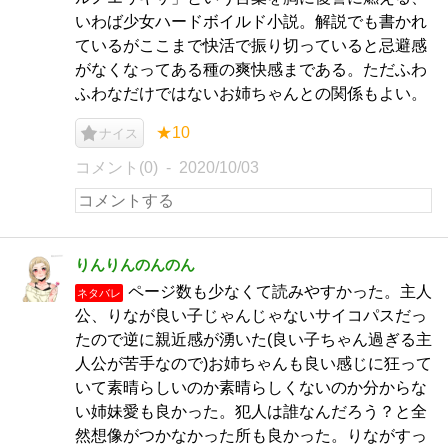
いわば少女ハードボイルド小説。解説でも書かれ
ているがここまで快活で振り切っていると忌避感
がなくなってある種の爽快感まである。ただふわ
ふわなだけではないお姉ちゃんとの関係もよい。
★10
ナイス
コメント(0)
2020/10/03
りんりんのんのん
ページ数も少なくて読みやすかった。主人
ネタバレ
公、りなが良い子じゃんじゃないサイコパスだっ
たので逆に親近感が湧いた(良い子ちゃん過ぎる主
人公が苦手なので)お姉ちゃんも良い感じに狂って
いて素晴らしいのか素晴らしくないのか分からな
い姉妹愛も良かった。犯人は誰なんだろう？と全
然想像がつかなかった所も良かった。りながすっ