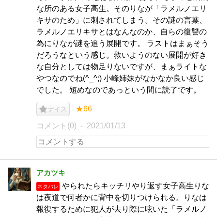
な所のある女子高生。そのりなが「ラメルノエリ
キサのため」に刺されてしまう。その謎の言葉、
ラメルノエリキサとはなんなのか、自らの復讐の
為にりなが謎を追う展開です。 ラストはまぁそう
だろうなという感じ。救いようのない展開が好き
な自分としては物足りないですが、まぁライトな
やつなのでね(^_^;) 小峰姉妹がなかなか良い感じ
でした。 短めなのであっという間に読了です。
★66
ナイス
コメント(0)
2021/01/13
アカツキ
やられたらキッチリやり返す女子高生りな
ネタバレ
は夜道で何者かに背中を切りつけられる。りなは
報復するために犯人が去り際に呟いた「ラメルノ