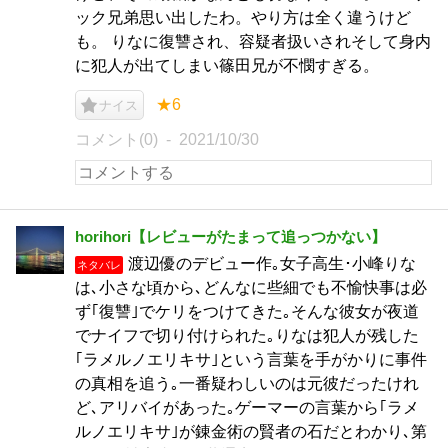
ック兄弟思い出したわ。やり方は全く違うけど
も。 りなに復讐され、容疑者扱いされそして身内
に犯人が出てしまい篠田兄が不憫すぎる。
★6
ナイス
コメント(0)
2021/10/30
horihori【レビューがたまって追っつかない】
渡辺優のデビュー作｡女子高生･小峰りな
ネタバレ
は､小さな頃から､どんなに些細でも不愉快事は必
ず｢復讐｣でケリをつけてきた｡そんな彼女が夜道
でナイフで切り付けられた｡りなは犯人が残した
｢ラメルノエリキサ｣という言葉を手がかりに事件
の真相を追う｡一番疑わしいのは元彼だったけれ
ど､アリバイがあった｡ゲーマーの言葉から｢ラメ
ルノエリキサ｣が錬金術の賢者の石だとわかり､第