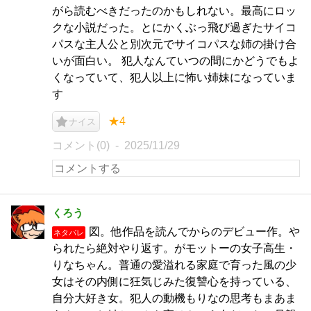
がら読むべきだったのかもしれない。最高にロッ
クな小説だった。とにかくぶっ飛び過ぎたサイコ
パスな主人公と別次元でサイコパスな姉の掛け合
いが面白い。 犯人なんていつの間にかどうでもよ
くなっていて、犯人以上に怖い姉妹になっていま
す
★4
ナイス
コメント(0)
2025/11/29
くろう
図。他作品を読んでからのデビュー作。や
ネタバレ
られたら絶対やり返す。がモットーの女子高生・
りなちゃん。普通の愛溢れる家庭で育った風の少
女はその内側に狂気じみた復讐心を持っている、
自分大好き女。犯人の動機もりなの思考もまあま