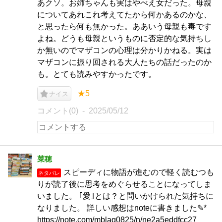
あクソ。お姉ちゃんも実はやべえ女だった。母親
についてあれこれ考えてたから何かあるのかな、
と思ったら何も無かった。ああいう母親も毒です
よね。どうも母親というものに否定的な気持ちし
か無いのでマザコンの心理は分かりかねる。実は
マザコンに振り回される大人たちの話だったのか
も。とても読みやすかったです。
★5
ナイス
コメント(0)
2025/05/12
菜穂
スピーディに物語が進むので軽く読むつも
ネタバレ
りが読了後に思考をめぐらせることになってしま
いました。 ｢愛｣とは？と問いかけられた気持ちに
なりました。 詳しい感想はnoteに書きました✎*
https://note.com/mblaq0825/n/ne2a5eddfcc27