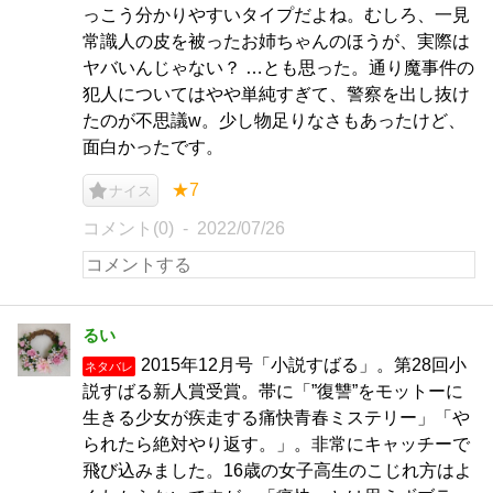
っこう分かりやすいタイプだよね。むしろ、一見
常識人の皮を被ったお姉ちゃんのほうが、実際は
ヤバいんじゃない？ …とも思った。通り魔事件の
犯人についてはやや単純すぎて、警察を出し抜け
たのが不思議w。少し物足りなさもあったけど、
面白かったです。
★7
ナイス
コメント(0)
2022/07/26
るい
2015年12月号「小説すばる」。第28回小
ネタバレ
説すばる新人賞受賞。帯に「”復讐”をモットーに
生きる少女が疾走する痛快青春ミステリー」「や
られたら絶対やり返す。」。非常にキャッチーで
飛び込みました。16歳の女子高生のこじれ方はよ