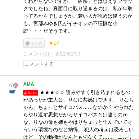
くわからないですが、「痛快」とは思えずブラッ
クでしたね。真面目に取り過ぎるのは、私が年取
ってるからでしょうか。若い人が読めば違うのか
も。宮部みゆき氏がイチオシの不謹慎な小
説・・・だそうです。
★17
ナイス
コメント(0)
2022/01/09
AMA
★★★☆☆ 読みやすく引き込まれるもの
ネタバレ
があったが主人公、りなに共感はできず。 りなち
ゃん、ちょっとサイコパス……なのか？ やられた
らやり返す思想だからサイコパスとは違うのか
な。りなの母も姉もやはりちょっと歪んでいてそ
ういう環境なのだと納得。 犯人の考えは恐ろしい
けど、その動機がなんとも切なくて……。エルリ