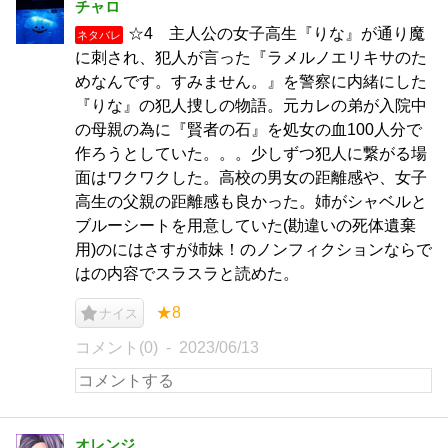
チャロ
☆4 主人公の女子高生『りな』が通り魔
ネタバレ
に刺され、犯人が言った『ラメルノエリキサのた
めなんです。すみません。』を警察に内緒にした
『りな』の犯人捜しの物語。元カレの弟が入院中
の母親の為に『賢者の石』を処女の血100人分で
作ろうとしていた。。。少しずつ犯人に繋がる場
面はワクワクした。高校の男女の距離感や、女子
高生の父親の距離感も良かった。姉がシャベルと
ブルーシートを用意していた(勘違いの死体遺棄
用)のにはさすが姉妹！のノンフィクションならで
はの内容でスラスラと読めた。
★8
ナイス
コメント(0)
2023/06/13
オレンジ