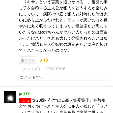
エリキサ」という言葉を追いかける…。復讐の申
し子を自称する主人公が犯人をどうするか楽しみ
にしていて、病院の中庭で犯人と対峙した時は大
いに盛り上がったけれど、ラストが思いのほか爽
やかに丸く収まってしまった。穏健派だと思って
いたりなのお姉ちゃんがヤバい人だったのは面白
かったけれど、それも大して発揮されることはな
く…。物語も主人公姉妹の設定みたいに突き抜け
てくれたらよかったのにな。
★19
ナイス
コメント(0)
2020/10/06
pn675
第28回小説すばる新人賞受賞作。突然夜
ネタバレ
道で切りつけられた主人公は犯人が残した「ラメ
ルノエリキサ」という言葉を胸に復讐に燃える、