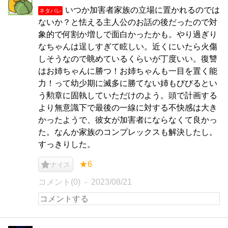
いつか加害者家族の立場に置かれるのでは
ネタバレ
ないか？と怯える主人公のお話の後だったので対
象的で何割か増しで面白かったかも。やり過ぎり
なちゃんは逞しすぎて眩しい。近くにいたら火傷
しそうなので眺めているくらいが丁度いい。復讐
はお姉ちゃんに勝つ！お姉ちゃんも一目を置く能
力！って幼少期に滅多に勝てない姉もびびるとい
う勲章に固執していただけのよう。頭で計画する
より無意識下で最後の一線に対する不快感は大き
かったようで、彼女が加害者にならなくて良かっ
た。なんか家族のコンプレックスも解決したし。
すっきりした。
★6
ナイス
コメント(0)
2023/08/21