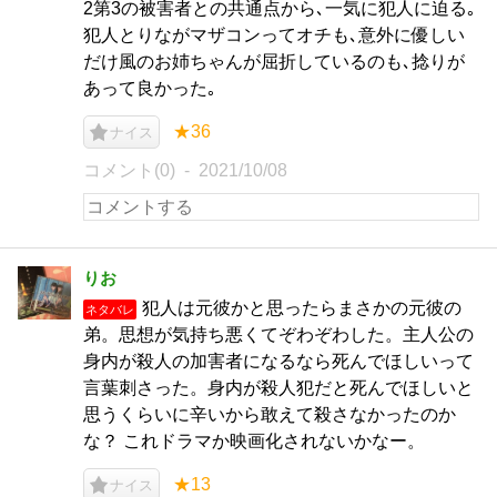
2第3の被害者との共通点から､一気に犯人に迫る｡
犯人とりながマザコンってオチも､意外に優しい
だけ風のお姉ちゃんが屈折しているのも､捻りが
あって良かった｡
★36
ナイス
コメント(0)
2021/10/08
りお
犯人は元彼かと思ったらまさかの元彼の
ネタバレ
弟。思想が気持ち悪くてぞわぞわした。主人公の
身内が殺人の加害者になるなら死んでほしいって
言葉刺さった。身内が殺人犯だと死んでほしいと
思うくらいに辛いから敢えて殺さなかったのか
な？ これドラマか映画化されないかなー。
★13
ナイス