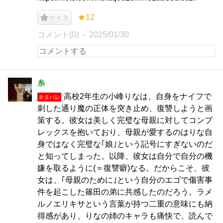
★12
ナイス
コメント(0)
2025/01/30
糸
高校2年生の小峰りなは、自身をナイフで
ネタバレ
刺した通り魔の正体を突き止め、復讐しようと画
策する。彼女は美しく完璧な母親に対してコンプ
レックスを抱いており、母親が愛するのはりな自
身ではなく完璧な｢娘｣という記号にすぎないのだ
と知ってしまった。以降、彼女は自分で自分の機
嫌を取るように(＝復讐癖)なる。だからこそ、彼
女は、｢母親のために｣という自分のエゴで傷害事
件を起こした篠田の弟に共感したのだろう。ラメ
ルノエリキサという言葉が持つ二重の意味にも納
得感があり、りなの姉のキャラも痛快で、読んで