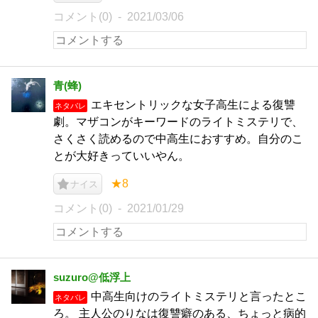
コメント(0)
2021/03/06
青(蜂)
エキセントリックな女子高生による復讐
ネタバレ
劇。マザコンがキーワードのライトミステリで、
さくさく読めるので中高生におすすめ。自分のこ
とが大好きっていいやん。
★8
ナイス
コメント(0)
2021/01/29
suzuro@低浮上
中高生向けのライトミステリと言ったとこ
ネタバレ
ろ。 主人公のりなは復讐癖のある、ちょっと病的