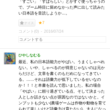
「すごい」「すばらしい」とかすぐ使っちゃうの
で。ブーム時目に留めなかった声に出して読みた
い日本語を音読しようか…。
★7
ナイス
コメント(0)
2016/07/24
ひやしなむる
最近、私の日本語能力がやばい。うまくしゃべれ
ない。いや、しゃべるのが得意じゃないのは元か
らだけど、文章を書くのもだめになってきてい
る。……それは語彙力が低下しているせいなの
か！！！と本書を読んで思いました。私の場合
「やばい」に頼り過ぎている点、そして決まった
人としか話さない点が原因なのではないかと。イ
ンプットも少ない(農場ゲームは作物や動物を育て
られて楽しいけど語彙力は育たない)。大人になっ