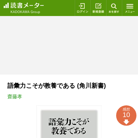
ログイン
新規登録
本を探
語彙力こそが教養である (角川新書)
齋藤孝
感想
10