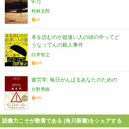
9-7)
梓林太郎
16
本を読むのが超速い人の頭の中ってど
うなってんの殺人事件
白井智之
835
疲労学: 毎日がんばるあなたのための
片野秀樹
481
語彙力こそが教養である (角川新書)をシェアする