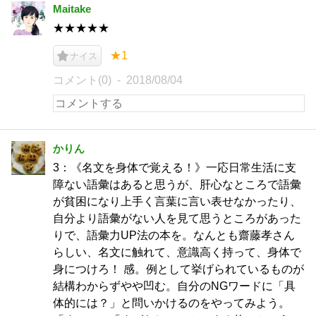
Maitake
★★★★★
★1
ナイス
コメント(0)
2018/08/04
かりん
3：《名文を身体で覚える！》一応日常生活に支
障ない語彙はあると思うが、肝心なところで語彙
が貧困になり上手く言葉に言い表せなかったり、
自分より語彙がない人を見て思うところがあった
りで、語彙力UP法の本を。なんとも齋藤孝さん
らしい、名文に触れて、意識高く持って、身体で
身につけろ！ 感。例として挙げられているものが
結構わからずやや凹む。自分のNGワードに「具
体的には？」と問いかけるのをやってみよう。