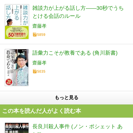
雑談力が上がる話し方――30秒でうち
とける会話のルール
齋藤孝
5859
語彙力こそが教養である (角川新書)
齋藤孝
5035
もっと見る
この本を読んだ人がよく読む本
長良川殺人事件 (ノン・ポシェット あ