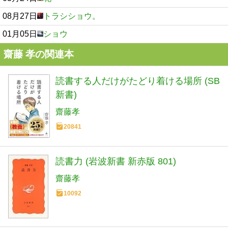
08月27日
トラシショウ。
01月05日
ショウ
齋藤 孝の関連本
読書する人だけがたどり着ける場所 (SB
新書)
齋藤孝
20841
読書力 (岩波新書 新赤版 801)
齋藤孝
10092