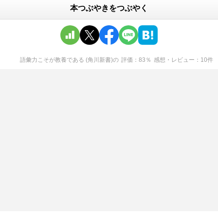
本つぶやきをつぶやく
語彙力こそが教養である (角川新書)
の
評価
83
％
感想・レビュー
10
件