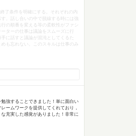
の終了条件を明確にする。それぞれの内
示す。話し合いの中で脱線する時には強
進行の順番を変える等の柔軟性がファシ
テーターの仕事は議論をスムーズに行
勝手に話すと議論が混沌としてくるた
とめも忘れない。このスキルは仕事のみ
ン勉強することできました！単に面白い
フレームワークを提供してくれており，
うな充実した感覚がありました！非常に