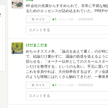
#9 会社の先輩からすすめられて。非常に平易な
るためのエッセンスが詰め込まれていた。PREP
ナイス
★5
コメント(
0
)
2026/03/02
けだまこだま
めちゃオススメ本。「論点をあえて書く」のが特
で、結論だけ書かずに、議論の筋道を追えるように
切らせる」「オーナー以外としてのスモールスタ
ンだけを整理する」というのも良い。手元に置い
これを全員やれば、大分効率化するはず。クソ会
のような情報にはたくさん触れてきたが、一番体
ナイス
★3
コメント(
0
)
2026/01/25