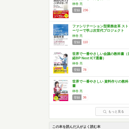
榊巻 亮
登録
236
ファシリテーション型業務改革 スト
ーリーで学ぶ次世代プロジェクト
榊巻 亮
登録
110
世界で一番やさしい会議の教科書（
経BP Next ICT選書）
榊巻 亮
登録
78
世界で一番やさしい 資料作りの教科
書
榊巻 亮
登録
36
もっと見る
この本を読んだ人がよく読む本