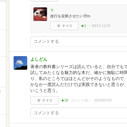
☺️
改行を反映させたい🥺/n
ナイス
★1
08/12 13:15
よしどん
著者の教科書シリーズは読んでいると、自分でも
試してみたくなる魅力的な本だ。確かに無駄に時
り、私のところではほとんどがそのようなもので
かなか一度読んだだけでは実践できないと思うが
いこうと思う。
す
ナイス
★10
コメント(
0
)
2025/07/10