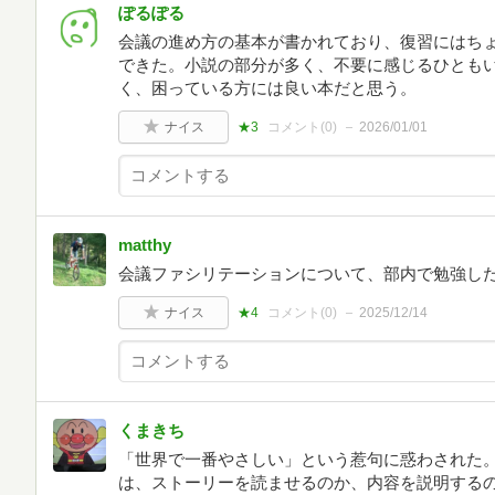
ぽるぽる
会議の進め方の基本が書かれており、復習にはち
できた。小説の部分が多く、不要に感じるひとも
く、困っている方には良い本だと思う。
ナイス
★3
コメント(
0
)
2026/01/01
matthy
会議ファシリテーションについて、部内で勉強し
ナイス
★4
コメント(
0
)
2025/12/14
くまきち
「世界で一番やさしい」という惹句に惑わされた
は、ストーリーを読ませるのか、内容を説明する