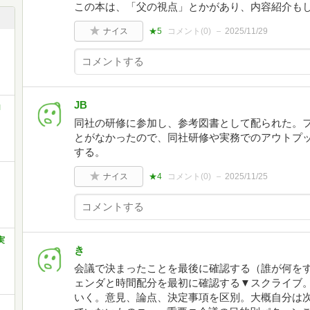
この本は、「父の視点」とかがあり、内容紹介も
ナイス
★5
コメント(
0
)
2025/11/29
JB
ロ
同社の研修に参加し、参考図書として配られた。
とがなかったので、同社研修や実務でのアウトプ
する。
ナイス
★4
コメント(
0
)
2025/11/25
実
き
会議で決まったことを最後に確認する（誰が何を
ェンダと時間配分を最初に確認する▼スクライブ
いく。意見、論点、決定事項を区別。大概自分は