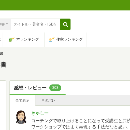
n和書
は
本ランキング
作家ランキング
書
科書
感想・レビュー
303
全て表示
ネタバレ
きゃしー
コーチングで取り上げることになって受講生と共読し
ワークショップではよく再現する手法だなと思い