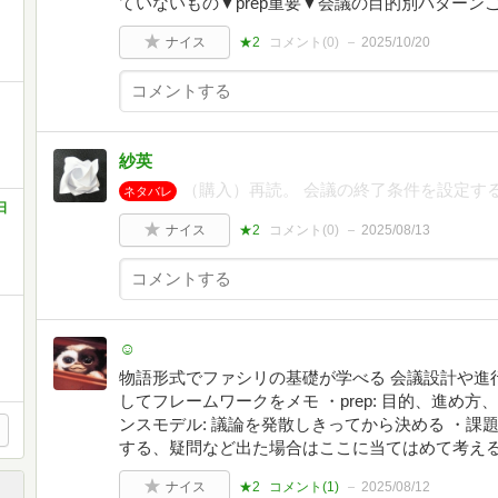
ていないもの▼prep重要▼会議の目的別パターン
ナイス
★2
コメント(
0
)
2025/10/20
紗英
（購入）再読。 会議の終了条件を設定す
ネタバレ
日
ナイス
★2
コメント(
0
)
2025/08/13
☺️
物語形式でファシリの基礎が学べる 会議設計や進
してフレームワークをメモ ・prep: 目的、進め方
ンスモデル: 議論を発散しきってから決める ・課題
する、疑問など出た場合はここに当てはめて考え
ナイス
★2
コメント(
1
)
2025/08/12