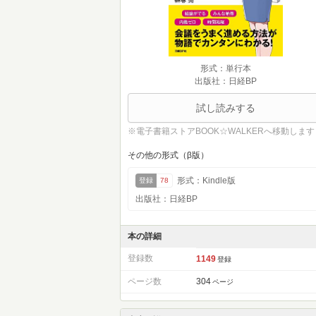
形式：単行本
出版社：日経BP
試し読みする
※電子書籍ストアBOOK☆WALKERへ移動します
その他の形式（β版）
形式：Kindle版
登録
78
出版社：日経BP
本の詳細
登録数
1149
登録
ページ数
304
ページ