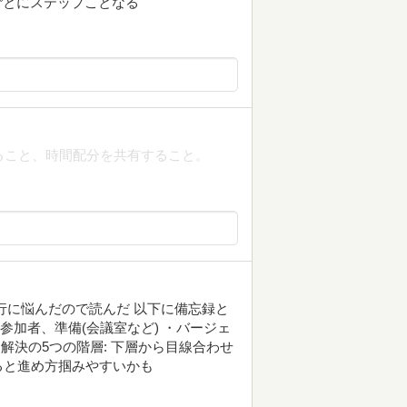
ごとにステップことなる
ること、時間配分を共有すること。
行に悩んだので読んだ 以下に備忘録と
、参加者、準備(会議室など) ・バージェ
解決の5つの階層: 下層から目線合わせ
ると進め方掴みやすいかも