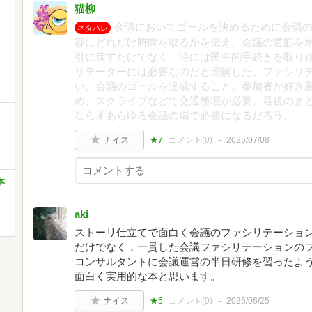
猫柳
会議においてゴールを決めるために会議
ネタバレ
容にどれだけ時間を取るかを伝え、会議の道筋を
引に戻すだけでなく、時には民主的手続きを取り
リテーターには必要なのだと理解した。ファシリ
い、会議のゴールを達成すること。参加者が好き
め、スクライブなどで交通整理が必要。最後のま
ならずあらゆる会話の場で必要になるだろう。
ナイス
★7
コメント(
0
)
2025/07/08
本
aki
ストーリ仕立てで面白く会議のファシリテーショ
だけでなく，一貫した会議ファシリテーションの
コンサルタントに会議運営の半日研修を習ったよ
面白く実用的な本と思います。
ナイス
★5
コメント(
0
)
2025/06/25