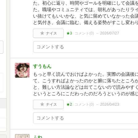
た。初心に返り、時間やゴールを明確にして会議
た。職場やコミュニティでは、朝礼があったりラ
い抜けてもいいかな、と気に留めていなかった会
と気付き、会議に臨む、備える姿勢がすこし変わ
ナイス
★3
コメント(
0
)
2026/07/27
すうもん
もっと早く読んでおけばよかった。実際の会議後
て、こうすればよかったのかと腑に落ちたところ
と、難しい方法論などは出てこないので読みやす
というところにこだわったのだろうというのが感
ナイス
★2
コメント(
0
)
2026/04/23
ふね