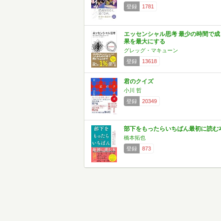
登録
1781
エッセンシャル思考 最少の時間で成
果を最大にする
グレッグ・マキューン
登録
13618
君のクイズ
小川 哲
登録
20349
部下をもったらいちばん最初に読む
橋本拓也
登録
873