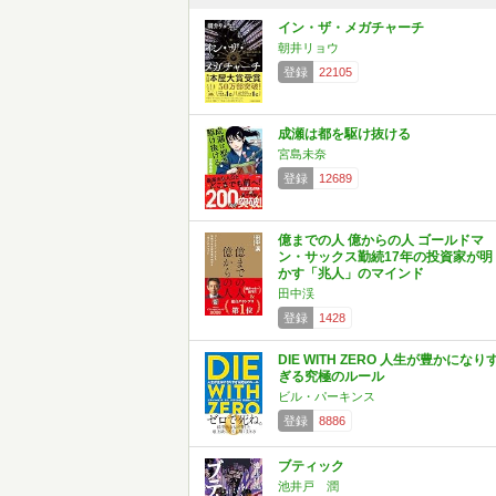
イン・ザ・メガチャーチ
朝井リョウ
登録
22105
成瀬は都を駆け抜ける
宮島未奈
登録
12689
億までの人 億からの人 ゴールドマ
ン・サックス勤続17年の投資家が明
かす「兆人」のマインド
田中渓
登録
1428
DIE WITH ZERO 人生が豊かになり
ぎる究極のルール
ビル・パーキンス
登録
8886
ブティック
池井戸 潤