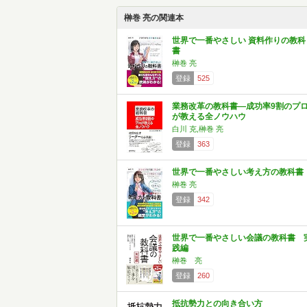
榊巻 亮の関連本
世界で一番やさしい 資料作りの教科
書
榊巻 亮
登録
525
業務改革の教科書―成功率9割のプ
が教える全ノウハウ
白川 克,榊巻 亮
登録
363
世界で一番やさしい考え方の教科書
榊巻 亮
登録
342
世界で一番やさしい会議の教科書 
践編
榊巻 亮
登録
260
抵抗勢力との向き合い方