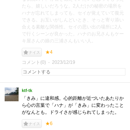
たら、嬉しいだろうな。2人だけの秘密の場所を
ハナが忘れてしまっても、セイが覚えていて復元
できる。お互いがしんどいとき、そっと寄り添い
合える素敵な関係性。セイの思い出の場所に2人
で行くシーンが良かった。ハナのお兄さんもケー
キ屋さんの娘の三浦さんもいい人。
★4
ナイス
コメント(0)
2023/12/19
ktf-tk
「きみ」に違和感。心的距離が近づいたあたりか
ら心の言葉で「ハナ」が「きみ」に変わったこと
がなんとも。ドライさが感じられてしまった。
★6
ナイス