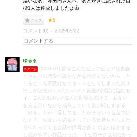
凄いなあ。沖田円さんへ、あとがきに記された目
標1人は達成しましたよ👍
★5
ナイス
コメント(0)
2025/05/22
ゆるる
(2024-61) 普段こんなピュアピュアな青春
ネタバレ
ど真ん中の恋愛小説をなかなか読まないから、と
ころどころ不意打ちでキュンとしてしまった笑 1
日しか記憶がもたないハナと家庭の問題に悩むセ
イ。 2人の出会いが2人の世界を広げて、お互い
を支え合いながら成長していく姿が眩しすぎる
「好き」とか「愛してる」とかそういう言葉では
なくて、お互いを必要としている気持ちがじんわ
り伝わってくる会話や描写が多くてぽかぽかする
し読みやすい作品だった。 エピローグは切なかっ