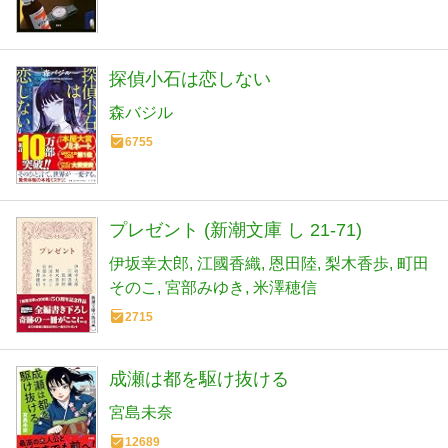
探偵小石は恋しない
森バジル
6755
プレゼント (新潮文庫 し 21-71)
伊坂幸太郎
江國香織
恩田陸
梨木香歩
町田
そのこ
宮部みゆき
米澤穂信
2715
成瀬は都を駆け抜ける
宮島未奈
12689