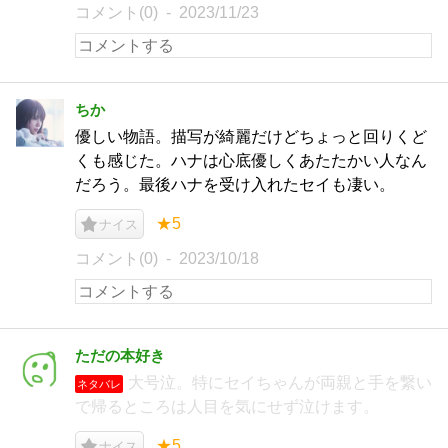
コメント(0)
2023/11/23
ちか
優しい物語。描写が綺麗だけどちょっと回りくど
くも感じた。ハナは心底優しくあたたかい人なん
だろう。最後ハナを受け入れたセイも凄い。
★5
ナイス
コメント(0)
2023/10/18
ただの本好き
大号泣。特にセイちゃんが両親と手を繋い
ネタバレ
で帰るところは人目を気にせず泣けます。
★5
ナイス