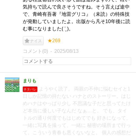
気持ちで読んで良さそうですね。そう言えば途中
で、青崎有吾著『地雷グリコ』（未読）の特殊技
が発動していましたよ。出版から凡そ10年後に読
む事になりました( ¨̮ )。
★269
ナイス
コメント(0)
2025/08/13
まりも
ようやく読了。 両親の不仲に悩むセイと1
ネタバレ
日しか記憶の持たない ハナとのストーリー。はじ
めハナはやっぱり少し 不思議な子だと思ってたけ
ど本当に優しい子なんだ なぁ…と。 でも、タイ
トルの通り何度でもはじめてでも 好きになって、
一緒に写真を撮って、一緒に 秘密の場所まで行っ
て。こういう青春も悪くないなと。 個人の感想だ