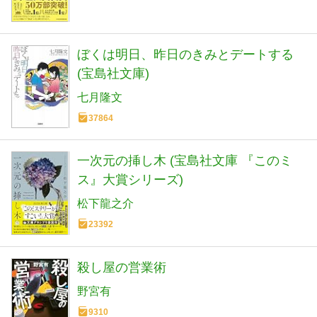
ぼくは明日、昨日のきみとデートする
(宝島社文庫)
七月隆文
37864
一次元の挿し木 (宝島社文庫 『このミ
ス』大賞シリーズ)
松下龍之介
23392
殺し屋の営業術
野宮有
9310