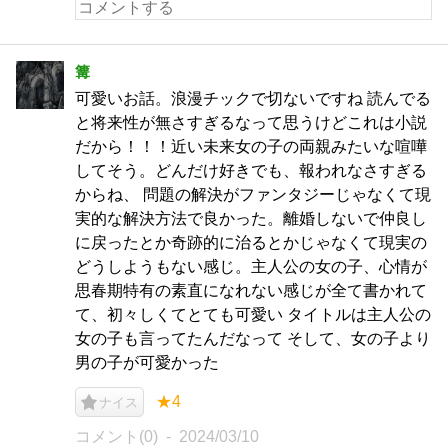
篝
可愛いお話。浪漫チックで切ないですね 読んでる
と将来性が無さすぎるなって思うけどこれは小説
だから！！！近い未来女の子の両親みたいな喧嘩
してそう。どんだけ好きでも、報われなさすぎる
からね、 問題の解決がファンタジーじゃなくて現
実的な解決方法で良かった。離婚しないで仲良し
に戻ったとか奇跡的に治るとかじゃなくて現実の
どうしようもない感じ。主人公の女の子、心情が
思春期特有の素直になれない感じが全て書かれて
て、初々しくてとても可愛い タイトルは主人公の
女の子も言ってたんだなって そして、女の子より
男の子が可愛かった
★4
ナイス
コメント(0)
2024/03/10