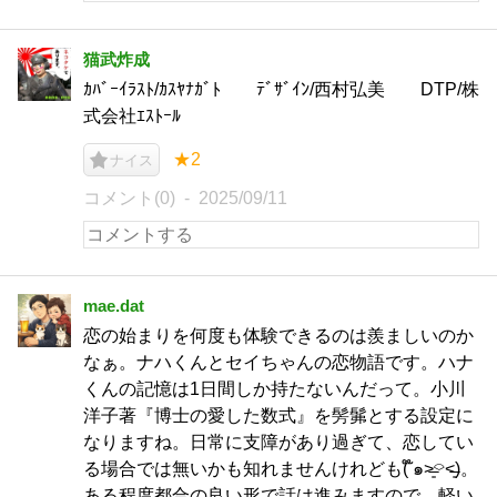
猫武炸成
ｶﾊﾞｰｲﾗｽﾄ/ｶｽﾔﾅｶﾞﾄ ﾃﾞｻﾞｲﾝ/西村弘美 DTP/株
式会社ｴｽﾄｰﾙ
★2
ナイス
コメント(0)
2025/09/11
mae.dat
恋の始まりを何度も体験できるのは羨ましいのか
なぁ。ナハくんとセイちゃんの恋物語です。ハナ
くんの記憶は1日間しか持たないんだって。小川
洋子著『博士の愛した数式』を髣髴とする設定に
なりますね。日常に支障があり過ぎて、恋してい
る場合では無いかも知れませんけれども( ໊๑˃̶͈⌔˂̶͈)。
ある程度都合の良い形で話は進みますので、軽い