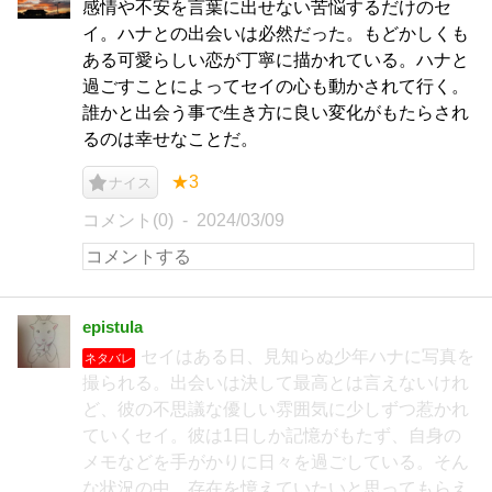
感情や不安を言葉に出せない苦悩するだけのセ
イ。ハナとの出会いは必然だった。もどかしくも
ある可愛らしい恋が丁寧に描かれている。ハナと
過ごすことによってセイの心も動かされて行く。
誰かと出会う事で生き方に良い変化がもたらされ
るのは幸せなことだ。
★3
ナイス
コメント(0)
2024/03/09
epistula
セイはある日、見知らぬ少年ハナに写真を
ネタバレ
撮られる。出会いは決して最高とは言えないけれ
ど、彼の不思議な優しい雰囲気に少しずつ惹かれ
ていくセイ。彼は1日しか記憶がもたず、自身の
メモなどを手がかりに日々を過ごしている。そん
な状況の中、存在を憶えていたいと思ってもらえ