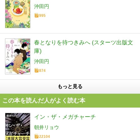
沖田円
995
春となりを待つきみへ (スターツ出版文
庫)
沖田円
874
もっと見る
この本を読んだ人がよく読む本
イン・ザ・メガチャーチ
朝井リョウ
22104