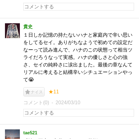
貴史
１日しか記憶の持たないハナと家庭内で辛い思い
をしてるセイ。ありがちなようで初めての設定だ
なーって読み進んで、ハナのこの状態って相当ツ
ライだろうなって実感。ハナの優しさと心の強
さ、セイの純粋さに涙出ました。最後の章なんて
リアルに考えると結構辛いシチュエーションやっ
て😭
★11
ナイス
コメント(0)
2024/03/10
tae521