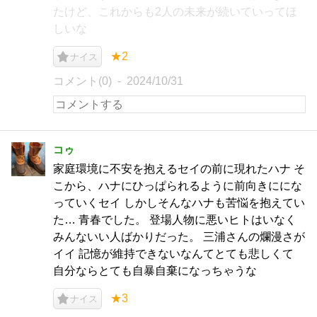
たけど、これからも2人の未来が続いていってほ
しいな
★2
ナイス
コメント(0)
2024/10/31
コゥ
家庭環境に不安を抱えるセイの前に現れたハナ そ
こから、ハナにひっぱられるように前向きににな
っていくセイ しかしそんなハナも苦悩を抱えてい
た… 青春でした。 登場人物に悪いヒトはいなく
みんないい人ばかりだった。 三浦さんの爛漫さが
イイ 記憶が維持できないなんてとても悲しくて
自分ならとても自暴自棄になっちゃうな
★3
ナイス