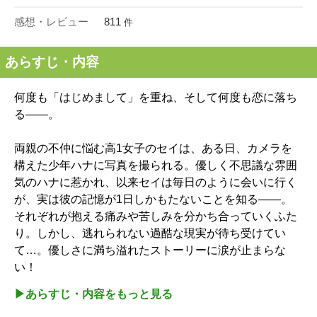
感想・レビュー
811
件
あらすじ・内容
何度も「はじめまして」を重ね、そして何度も恋に落ち
る――。
両親の不仲に悩む高1女子のセイは、ある日、カメラを
構えた少年ハナに写真を撮られる。優しく不思議な雰囲
気のハナに惹かれ、以来セイは毎日のように会いに行く
が、実は彼の記憶が1日しかもたないことを知る――。
それぞれが抱える痛みや苦しみを分かち合っていくふた
り。しかし、逃れられない過酷な現実が待ち受けてい
て…。優しさに満ち溢れたストーリーに涙が止まらな
い！
▶︎あらすじ・内容をもっと見る