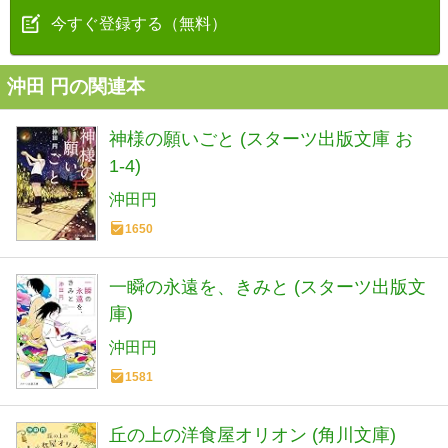
今すぐ登録する（無料）
沖田 円の関連本
神様の願いごと (スターツ出版文庫 お
1-4)
沖田円
1650
一瞬の永遠を、きみと (スターツ出版文
庫)
沖田円
1581
丘の上の洋食屋オリオン (角川文庫)